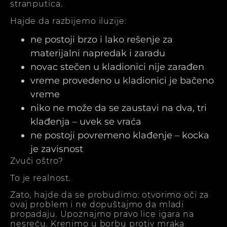
stranputica.
Hajde da razbijemo iluzije:
ne postoji brzo i lako rešenje za
materijalni napredak i zaradu
novac stečen u kladionici nije zarađen
vreme provedeno u kladionici je bačeno
vreme
niko ne može da se zaustavi na dva, tri
klađenja – uvek se vraća
ne postoji povremeno klađenje – kocka
je zavisnost
Zvuči oštro?
To je realnost.
Zato, hajde da se probudimo: otvorimo oči za
ovaj problem i ne dopuštajmo da mladi
propadaju. Upoznajmo pravo lice igara na
nesreću. Krenimo u borbu protiv mraka