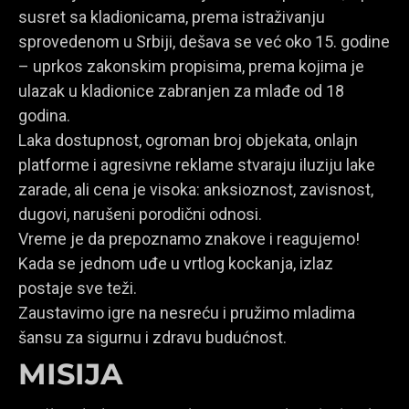
susret sa kladionicama, prema istraživanju
sprovedenom u Srbiji, dešava se već oko 15. godine
– uprkos zakonskim propisima, prema kojima je
ulazak u kladionice zabranjen za mlađe od 18
godina.
Laka dostupnost, ogroman broj objekata, onlajn
platforme i agresivne reklame stvaraju iluziju lake
zarade, ali cena je visoka: anksioznost, zavisnost,
dugovi, narušeni porodični odnosi.
Vreme je da prepoznamo znakove i reagujemo!
Kada se jednom uđe u vrtlog kockanja, izlaz
postaje sve teži.
Zaustavimo igre na nesreću i pružimo mladima
šansu za sigurnu i zdravu budućnost.
MISIJA