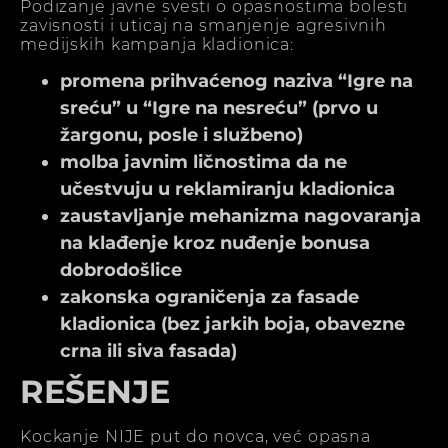
Podizanje javne svesti o opasnostima bolesti
zavisnosti i uticaj na smanjenje agresivnih
medijskih kampanja kladionica:
promena prihvaćenog naziva “Igre na
sreću” u “Igre na nesreću” (prvo u
žargonu, posle i službeno)
molba javnim ličnostima da ne
učestvuju u reklamiranju kladionica
zaustavljanje mehanizma nagovaranja
na klađenje kroz nuđenje bonusa
dobrodošlice
zakonska ograničenja za fasade
kladionica (bez jarkih boja, obavezne
crna ili siva fasada)
REŠENJE
Kockanje NIJE put do novca, već opasna