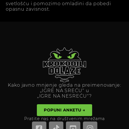
svetlošću i pomozimo omladini da pobedi
opasnu zavisnost.
Kako javno mnjenje gleda na preimenovanje:
„IGRE NA SREĆU" u
„IGRE NA NESREĆU"?
POPUNI ANKETU →
Pratite nas na društvenim mrežama