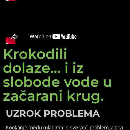
Krokodili
dolaze... i iz
slobode vode u
začarani krug.
UZROK PROBLEMA
Kockanje među mladima je sve veći problem, a prvi