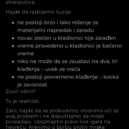
stranputica.
Hajde da razbijemo iluzije:
ne postoji brzo i lako rešenje za
materijalni napredak i zaradu
novac stečen u kladionici nije zarađen
vreme provedeno u kladionici je bačeno
vreme
niko ne može da se zaustavi na dva, tri
klađenja – uvek se vraća
ne postoji povremeno klađenje – kocka
je zavisnost
Zvuči oštro?
To je realnost.
Zato, hajde da se probudimo: otvorimo oči za
ovaj problem i ne dopuštajmo da mladi
propadaju. Upoznajmo pravo lice igara na
nesreću. Krenimo u borbu protiv mraka