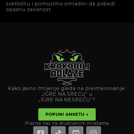
svetlošću i pomozimo omladini da pobedi
opasnu zavisnost.
Kako javno mnjenje gleda na preimenovanje:
„IGRE NA SREĆU" u
„IGRE NA NESREĆU"?
POPUNI ANKETU →
Pratite nas na društvenim mrežama