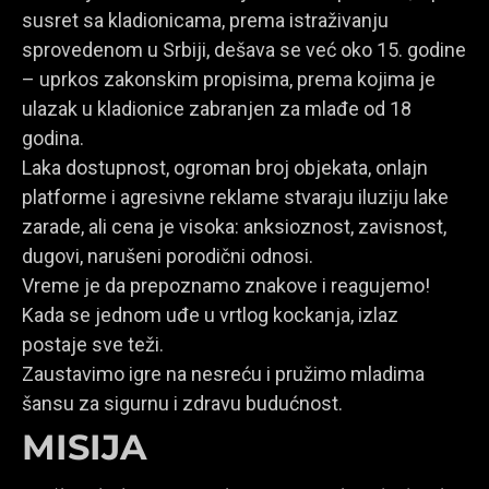
susret sa kladionicama, prema istraživanju
sprovedenom u Srbiji, dešava se već oko 15. godine
– uprkos zakonskim propisima, prema kojima je
ulazak u kladionice zabranjen za mlađe od 18
godina.
Laka dostupnost, ogroman broj objekata, onlajn
platforme i agresivne reklame stvaraju iluziju lake
zarade, ali cena je visoka: anksioznost, zavisnost,
dugovi, narušeni porodični odnosi.
Vreme je da prepoznamo znakove i reagujemo!
Kada se jednom uđe u vrtlog kockanja, izlaz
postaje sve teži.
Zaustavimo igre na nesreću i pružimo mladima
šansu za sigurnu i zdravu budućnost.
MISIJA