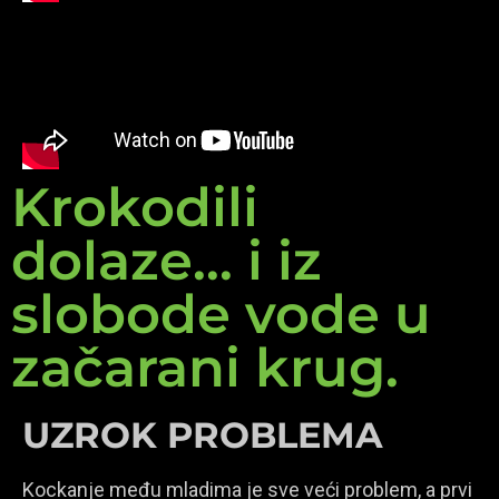
Krokodili
dolaze... i iz
slobode vode u
začarani krug.
UZROK PROBLEMA
Kockanje među mladima je sve veći problem, a prvi