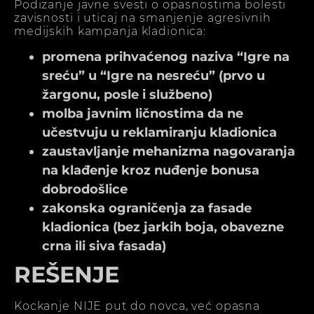
Podizanje javne svesti o opasnostima bolesti
zavisnosti i uticaj na smanjenje agresivnih
medijskih kampanja kladionica:
promena prihvaćenog naziva “Igre na
sreću” u “Igre na nesreću” (prvo u
žargonu, posle i službeno)
molba javnim ličnostima da ne
učestvuju u reklamiranju kladionica
zaustavljanje mehanizma nagovaranja
na klađenje kroz nuđenje bonusa
dobrodošlice
zakonska ograničenja za fasade
kladionica (bez jarkih boja, obavezne
crna ili siva fasada)
REŠENJE
Kockanje NIJE put do novca, već opasna