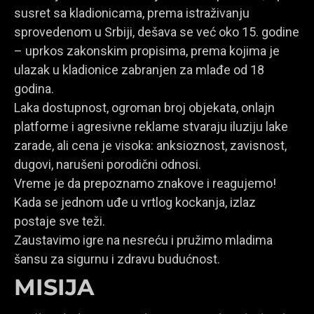
susret sa kladionicama, prema istraživanju
sprovedenom u Srbiji, dešava se već oko 15. godine
– uprkos zakonskim propisima, prema kojima je
ulazak u kladionice zabranjen za mlađe od 18
godina.
Laka dostupnost, ogroman broj objekata, onlajn
platforme i agresivne reklame stvaraju iluziju lake
zarade, ali cena je visoka: anksioznost, zavisnost,
dugovi, narušeni porodični odnosi.
Vreme je da prepoznamo znakove i reagujemo!
Kada se jednom uđe u vrtlog kockanja, izlaz
postaje sve teži.
Zaustavimo igre na nesreću i pružimo mladima
šansu za sigurnu i zdravu budućnost.
MISIJA