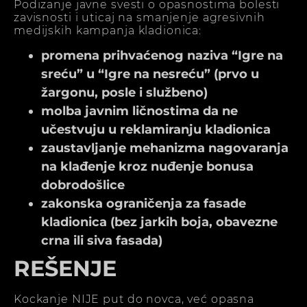
Podizanje javne svesti o opasnostima bolesti
zavisnosti i uticaj na smanjenje agresivnih
medijskih kampanja kladionica:
promena prihvaćenog naziva “Igre na
sreću” u “Igre na nesreću” (prvo u
žargonu, posle i službeno)
molba javnim ličnostima da ne
učestvuju u reklamiranju kladionica
zaustavljanje mehanizma nagovaranja
na klađenje kroz nuđenje bonusa
dobrodošlice
zakonska ograničenja za fasade
kladionica (bez jarkih boja, obavezne
crna ili siva fasada)
REŠENJE
Kockanje NIJE put do novca, već opasna