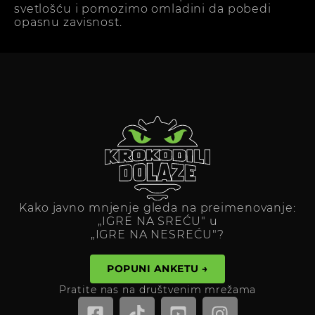
svetlošću i pomozimo omladini da pobedi
opasnu zavisnost.
Kako javno mnjenje gleda na preimenovanje:
„IGRE NA SREĆU" u
„IGRE NA NESREĆU"?
POPUNI ANKETU →
Pratite nas na društvenim mrežama