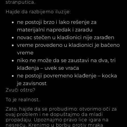
stranputica.
Hajde da razbijemo iluzije:
ne postoji brzo i lako rešenje za
materijalni napredak i zaradu
novac stečen u kladionici nije zarađen
vreme provedeno u kladionici je bačeno
vreme
niko ne može da se zaustavi na dva, tri
klađenja – uvek se vraća
ne postoji povremeno klađenje – kocka
je zavisnost
Zvuči oštro?
To je realnost.
Zato, hajde da se probudimo: otvorimo oči za
ovaj problem i ne dopuštajmo da mladi
propadaju. Upoznajmo pravo lice igara na
nesreću. Krenimo u borbu protiv mraka