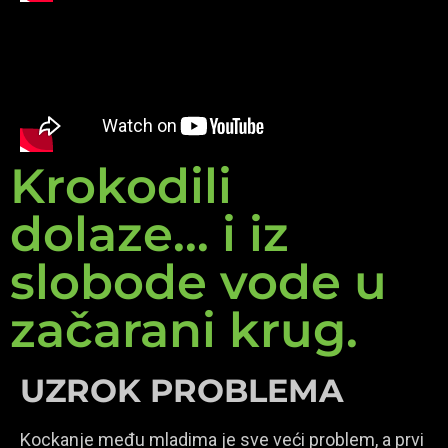
Krokodili
dolaze... i iz
slobode vode u
začarani krug.
UZROK PROBLEMA
Kockanje među mladima je sve veći problem, a prvi