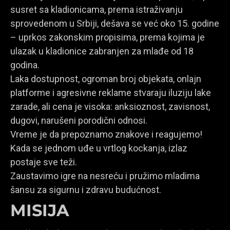
susret sa kladionicama, prema istraživanju
sprovedenom u Srbiji, dešava se već oko 15. godine
– uprkos zakonskim propisima, prema kojima je
ulazak u kladionice zabranjen za mlađe od 18
godina.
Laka dostupnost, ogroman broj objekata, onlajn
platforme i agresivne reklame stvaraju iluziju lake
zarade, ali cena je visoka: anksioznost, zavisnost,
dugovi, narušeni porodični odnosi.
Vreme je da prepoznamo znakove i reagujemo!
Kada se jednom uđe u vrtlog kockanja, izlaz
postaje sve teži.
Zaustavimo igre na nesreću i pružimo mladima
šansu za sigurnu i zdravu budućnost.
MISIJA