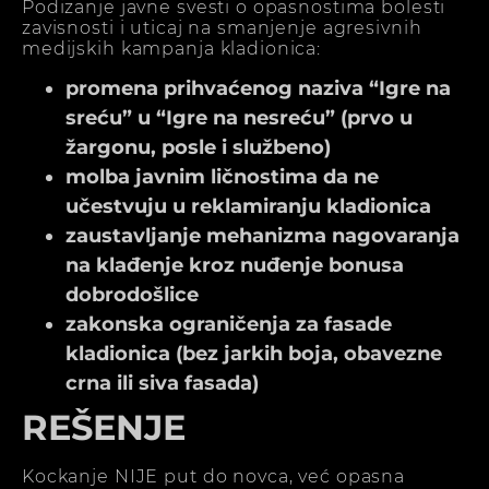
Podizanje javne svesti o opasnostima bolesti
zavisnosti i uticaj na smanjenje agresivnih
medijskih kampanja kladionica:
promena prihvaćenog naziva “Igre na
sreću” u “Igre na nesreću” (prvo u
žargonu, posle i službeno)
molba javnim ličnostima da ne
učestvuju u reklamiranju kladionica
zaustavljanje mehanizma nagovaranja
na klađenje kroz nuđenje bonusa
dobrodošlice
zakonska ograničenja za fasade
kladionica (bez jarkih boja, obavezne
crna ili siva fasada)
REŠENJE
Kockanje NIJE put do novca, već opasna