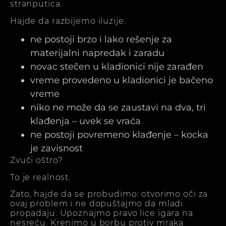
stranputica.
Hajde da razbijemo iluzije:
ne postoji brzo i lako rešenje za
materijalni napredak i zaradu
novac stečen u kladionici nije zarađen
vreme provedeno u kladionici je bačeno
vreme
niko ne može da se zaustavi na dva, tri
klađenja – uvek se vraća
ne postoji povremeno klađenje – kocka
je zavisnost
Zvuči oštro?
To je realnost.
Zato, hajde da se probudimo: otvorimo oči za
ovaj problem i ne dopuštajmo da mladi
propadaju. Upoznajmo pravo lice igara na
nesreću. Krenimo u borbu protiv mraka