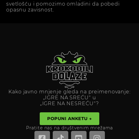
svetlošću i pomozimo omladini da pobedi
opasnu zavisnost.
Kako javno mnjenje gleda na preimenovanje:
„IGRE NA SREĆU" u
„IGRE NA NESREĆU"?
POPUNI ANKETU →
Pratite nas na društvenim mrežama