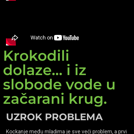
Krokodili
dolaze... i iz
slobode vode u
začarani krug.
UZROK PROBLEMA
Kockanje među mladima je sve veći problem, a prvi