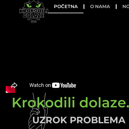
POČETNA
O NAMA
NO
Krokodili dolaze.
UZROK PROBLEMA