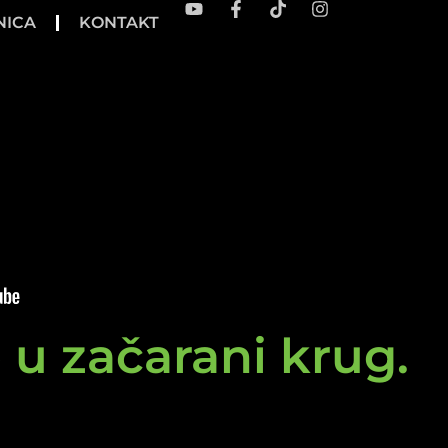
NICA
KONTAKT
e u začarani krug.