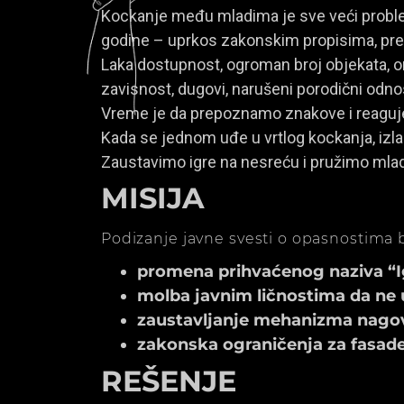
Kockanje među mladima je sve veći problem
godine – uprkos zakonskim propisima, prem
Laka dostupnost, ogroman broj objekata, onl
zavisnost, dugovi, narušeni porodični odno
Vreme je da prepoznamo znakove i reagu
Kada se jednom uđe u vrtlog kockanja, izla
Zaustavimo igre na nesreću i pružimo mla
MISIJA
Podizanje javne svesti o opasnostima b
promena prihvaćenog naziva “Igr
molba javnim ličnostima da ne 
zaustavljanje mehanizma nagov
zakonska ograničenja za fasade k
REŠENJE