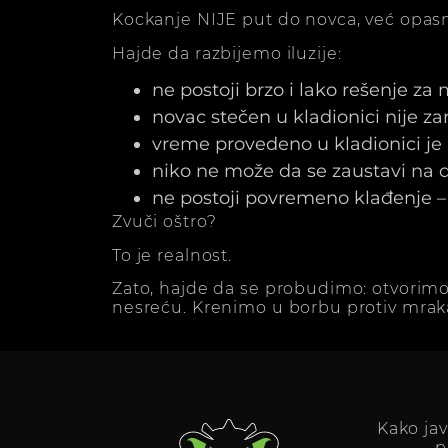
Kockanje NIJE put do novca, već opasn
Hajde da razbijemo iluzije:
ne postoji brzo i lako rešenje za
novac stečen u kladionici nije z
vreme provedeno u kladionici j
niko ne može da se zaustavi na dv
ne postoji povremeno klađenje – 
Zvuči oštro?
To je realnost.
Zato, hajde da se probudimo: otvorimo
nesreću. Krenimo u borbu protiv mrak
Kako ja
p