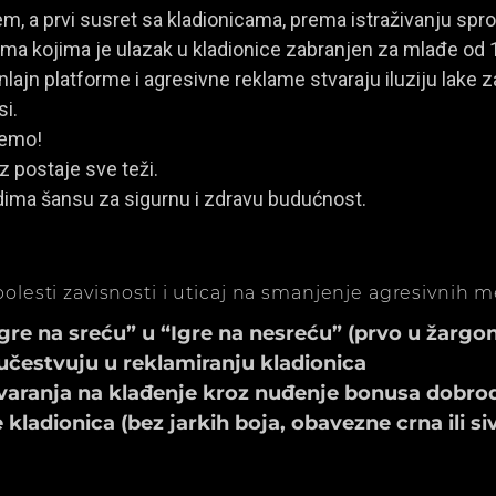
, a prvi susret sa kladionicama, prema istraživanju spro
a kojima je ulazak u kladionice zabranjen za mlađe od 
ajn platforme i agresivne reklame stvaraju iluziju lake za
si.
jemo!
z postaje sve teži.
dima šansu za sigurnu i zdravu budućnost.
olesti zavisnosti i uticaj na smanjenje agresivnih 
e na sreću” u “Igre na nesreću” (prvo u žargonu
učestvuju u reklamiranju kladionica
aranja na klađenje kroz nuđenje bonusa dobrod
ladionica (bez jarkih boja, obavezne crna ili si