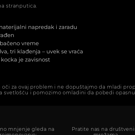
a stranputica.
 materijalni napredak i zaradu
arađen
e bačeno vreme
a, tri klađenja – uvek se vraća
kocka je zavisnost
 oči za ovaj problem i ne dopuštajmo da mladi prop
a svetlošću i pomozimo omladini da pobedi opasnu 
vno mnjenje gleda na
Pratite nas na društven
reimenovanje:
mrežama