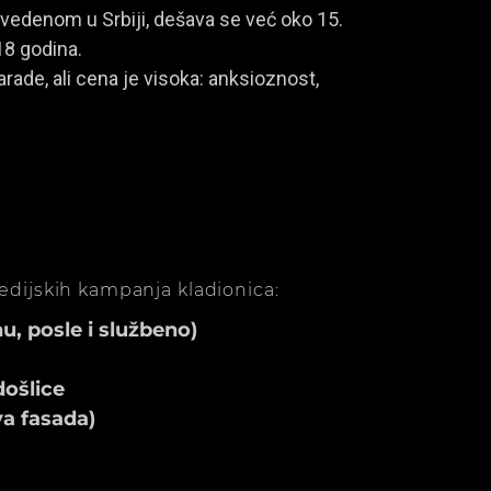
vedenom u Srbiji, dešava se već oko 15.
18 godina.
rade, ali cena je visoka: anksioznost,
medijskih kampanja kladionica:
, posle i službeno)
ošlice
va fasada)