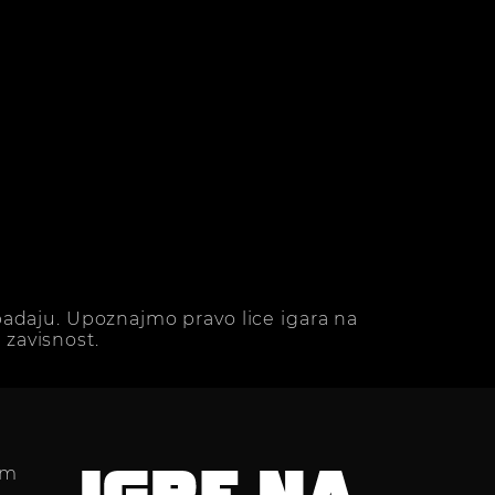
adaju. Upoznajmo pravo lice igara na
zavisnost.
im