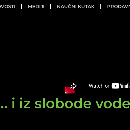
VOSTI
MEDIJI
NAUČNI KUTAK
PRODAV
.. i iz slobode vod