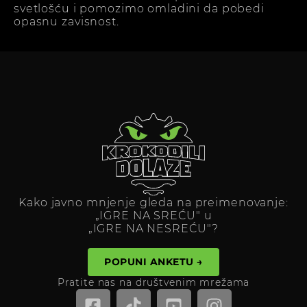
svetlošću i pomozimo omladini da pobedi
opasnu zavisnost.
Kako javno mnjenje gleda na preimenovanje:
„IGRE NA SREĆU" u
„IGRE NA NESREĆU"?
POPUNI ANKETU →
Pratite nas na društvenim mrežama