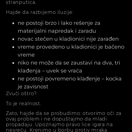
stranputica.
Hajde da razbijemo iluzije:
ne postoji brzo i lako rešenje za
materijalni napredak i zaradu
novac stečen u kladionici nije zarađen
vreme provedeno u kladionici je bačeno
vreme
niko ne može da se zaustavi na dva, tri
klađenja – uvek se vraća
ne postoji povremeno klađenje – kocka
je zavisnost
Zvuči oštro?
To je realnost.
Zato, hajde da se probudimo: otvorimo oči za
ovaj problem i ne dopuštajmo da mladi
propadaju. Upoznajmo pravo lice igara na
nesreću. Krenimo u borbu protiv mraka