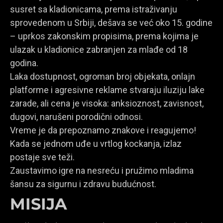
susret sa kladionicama, prema istraživanju
sprovedenom u Srbiji, dešava se već oko 15. godine
– uprkos zakonskim propisima, prema kojima je
ulazak u kladionice zabranjen za mlađe od 18
godina.
Laka dostupnost, ogroman broj objekata, onlajn
platforme i agresivne reklame stvaraju iluziju lake
zarade, ali cena je visoka: anksioznost, zavisnost,
dugovi, narušeni porodični odnosi.
Vreme je da prepoznamo znakove i reagujemo!
Kada se jednom uđe u vrtlog kockanja, izlaz
postaje sve teži.
Zaustavimo igre na nesreću i pružimo mladima
šansu za sigurnu i zdravu budućnost.
MISIJA