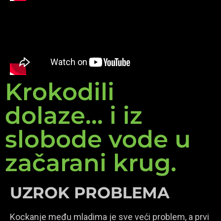
Krokodili
dolaze... i iz
slobode vode u
začarani krug.
UZROK PROBLEMA
Kockanje među mladima je sve veći problem, a prvi