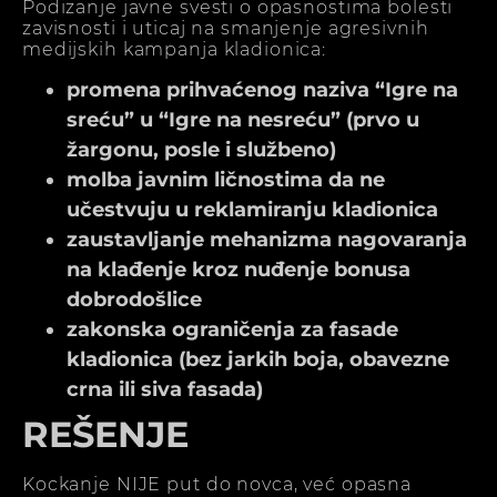
Podizanje javne svesti o opasnostima bolesti
zavisnosti i uticaj na smanjenje agresivnih
medijskih kampanja kladionica:
promena prihvaćenog naziva “Igre na
sreću” u “Igre na nesreću” (prvo u
žargonu, posle i službeno)
molba javnim ličnostima da ne
učestvuju u reklamiranju kladionica
zaustavljanje mehanizma nagovaranja
na klađenje kroz nuđenje bonusa
dobrodošlice
zakonska ograničenja za fasade
kladionica (bez jarkih boja, obavezne
crna ili siva fasada)
REŠENJE
Kockanje NIJE put do novca, već opasna