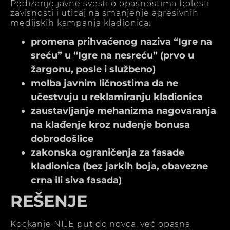
Podizanje javne svesti o opasnostima bolesti
zavisnosti i uticaj na smanjenje agresivnih
medijskih kampanja kladionica:
promena prihvaćenog naziva “Igre na
sreću” u “Igre na nesreću” (prvo u
žargonu, posle i službeno)
molba javnim ličnostima da ne
učestvuju u reklamiranju kladionica
zaustavljanje mehanizma nagovaranja
na klađenje kroz nuđenje bonusa
dobrodošlice
zakonska ograničenja za fasade
kladionica (bez jarkih boja, obavezne
crna ili siva fasada)
REŠENJE
Kockanje NIJE put do novca, već opasna