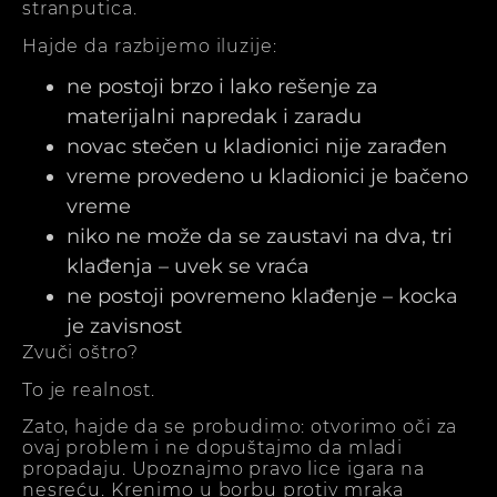
stranputica.
Hajde da razbijemo iluzije:
ne postoji brzo i lako rešenje za
materijalni napredak i zaradu
novac stečen u kladionici nije zarađen
vreme provedeno u kladionici je bačeno
vreme
niko ne može da se zaustavi na dva, tri
klađenja – uvek se vraća
ne postoji povremeno klađenje – kocka
je zavisnost
Zvuči oštro?
To je realnost.
Zato, hajde da se probudimo: otvorimo oči za
ovaj problem i ne dopuštajmo da mladi
propadaju. Upoznajmo pravo lice igara na
nesreću. Krenimo u borbu protiv mraka