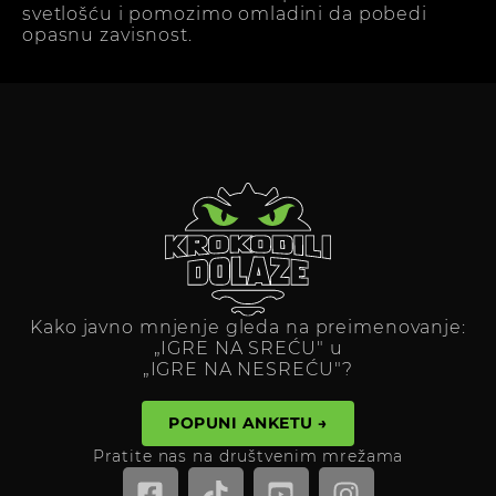
svetlošću i pomozimo omladini da pobedi
opasnu zavisnost.
Kako javno mnjenje gleda na preimenovanje:
„IGRE NA SREĆU" u
„IGRE NA NESREĆU"?
POPUNI ANKETU →
Pratite nas na društvenim mrežama