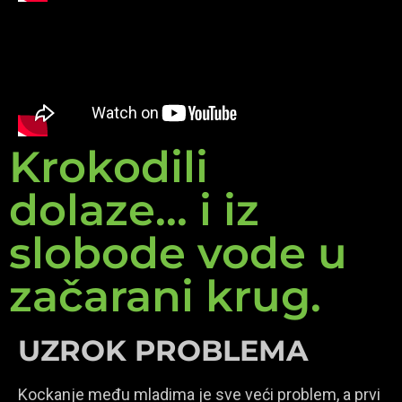
Krokodili
dolaze... i iz
slobode vode u
začarani krug.
UZROK PROBLEMA
Kockanje među mladima je sve veći problem, a prvi