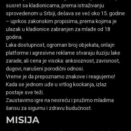
susret sa kladionicama, prema istraživanju
sprovedenom u Srbiji, dešava se već oko 15. godine
– uprkos zakonskim propisima, prema kojima je
ulazak u kladionice zabranjen za mlađe od 18
godina.
Laka dostupnost, ogroman broj objekata, onlajn
platforme i agresivne reklame stvaraju iluziju lake
zarade, ali cena je visoka: anksioznost, zavisnost,
dugovi, narušeni porodični odnosi.
Vreme je da prepoznamo znakove i reagujemo!
Kada se jednom uđe u vrtlog kockanja, izlaz
postaje sve teži.
Zaustavimo igre na nesreću i pružimo mladima
šansu za sigurnu i zdravu budućnost.
MISIJA