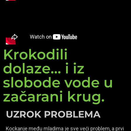
Krokodili
dolaze... i iz
slobode vode u
začarani krug.
UZROK PROBLEMA
Kockanje među mladima je sve veći problem, a prvi