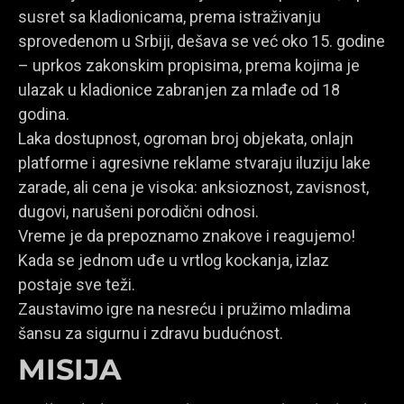
susret sa kladionicama, prema istraživanju
sprovedenom u Srbiji, dešava se već oko 15. godine
– uprkos zakonskim propisima, prema kojima je
ulazak u kladionice zabranjen za mlađe od 18
godina.
Laka dostupnost, ogroman broj objekata, onlajn
platforme i agresivne reklame stvaraju iluziju lake
zarade, ali cena je visoka: anksioznost, zavisnost,
dugovi, narušeni porodični odnosi.
Vreme je da prepoznamo znakove i reagujemo!
Kada se jednom uđe u vrtlog kockanja, izlaz
postaje sve teži.
Zaustavimo igre na nesreću i pružimo mladima
šansu za sigurnu i zdravu budućnost.
MISIJA