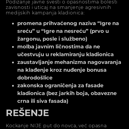
Podizanje javne svesti o opasnostima bolesti
zavisnosti i uticaj na smanjenje agresivnih
medijskih kampanja kladionica:
promena prihvaćenog naziva “Igre na
sreću” u “Igre na nesreću” (prvo u
žargonu, posle i službeno)
molba javnim ličnostima da ne
učestvuju u reklamiranju kladionica
zaustavljanje mehanizma nagovaranja
na klađenje kroz nuđenje bonusa
dobrodošlice
zakonska ograničenja za fasade
kladionica (bez jarkih boja, obavezne
crna ili siva fasada)
REŠENJE
Kockanje NIJE put do novca, već opasna