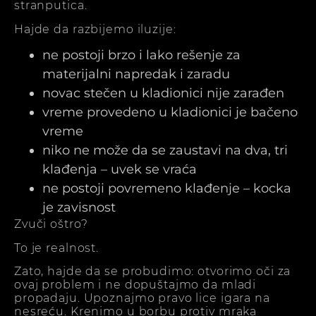
stranputica.
Hajde da razbijemo iluzije:
ne postoji brzo i lako rešenje za
materijalni napredak i zaradu
novac stečen u kladionici nije zarađen
vreme provedeno u kladionici je bačeno
vreme
niko ne može da se zaustavi na dva, tri
klađenja – uvek se vraća
ne postoji povremeno klađenje – kocka
je zavisnost
Zvuči oštro?
To je realnost.
Zato, hajde da se probudimo: otvorimo oči za
ovaj problem i ne dopuštajmo da mladi
propadaju. Upoznajmo pravo lice igara na
nesreću. Krenimo u borbu protiv mraka