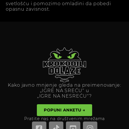
svetlošću i pomozimo omladini da pobedi
opasnu zavisnost.
Kako javno mnjenje gleda na preimenovanje:
„IGRE NA SREĆU" u
„IGRE NA NESREĆU"?
POPUNI ANKETU →
Pratite nas na društvenim mrežama