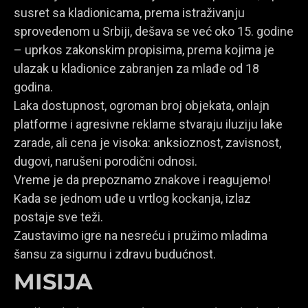
susret sa kladionicama, prema istraživanju
sprovedenom u Srbiji, dešava se već oko 15. godine
– uprkos zakonskim propisima, prema kojima je
ulazak u kladionice zabranjen za mlađe od 18
godina.
Laka dostupnost, ogroman broj objekata, onlajn
platforme i agresivne reklame stvaraju iluziju lake
zarade, ali cena je visoka: anksioznost, zavisnost,
dugovi, narušeni porodični odnosi.
Vreme je da prepoznamo znakove i reagujemo!
Kada se jednom uđe u vrtlog kockanja, izlaz
postaje sve teži.
Zaustavimo igre na nesreću i pružimo mladima
šansu za sigurnu i zdravu budućnost.
MISIJA