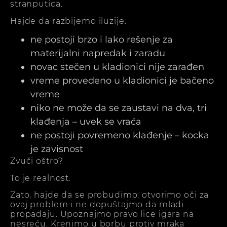
stranputica.
Hajde da razbijemo iluzije:
ne postoji brzo i lako rešenje za
materijalni napredak i zaradu
novac stečen u kladionici nije zarađen
vreme provedeno u kladionici je bačeno
vreme
niko ne može da se zaustavi na dva, tri
klađenja – uvek se vraća
ne postoji povremeno klađenje – kocka
je zavisnost
Zvuči oštro?
To je realnost.
Zato, hajde da se probudimo: otvorimo oči za
ovaj problem i ne dopuštajmo da mladi
propadaju. Upoznajmo pravo lice igara na
nesreću. Krenimo u borbu protiv mraka