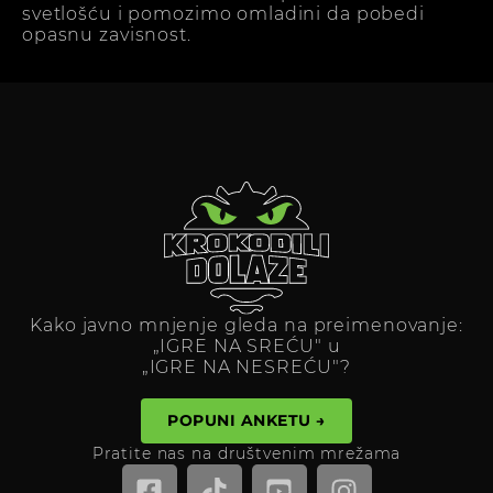
svetlošću i pomozimo omladini da pobedi
opasnu zavisnost.
Kako javno mnjenje gleda na preimenovanje:
„IGRE NA SREĆU" u
„IGRE NA NESREĆU"?
POPUNI ANKETU →
Pratite nas na društvenim mrežama