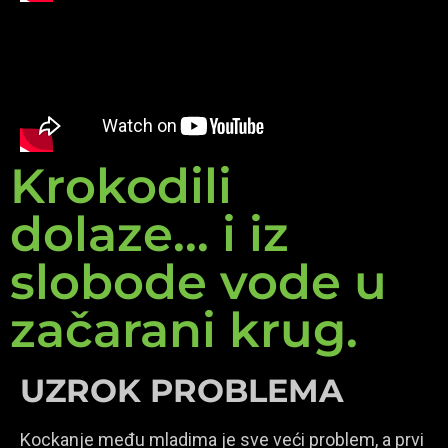
Krokodili
dolaze... i iz
slobode vode u
začarani krug.
UZROK PROBLEMA
Kockanje među mladima je sve veći problem, a prvi