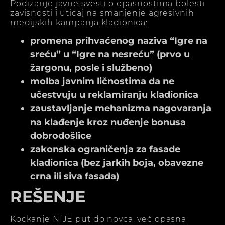
Podizanje javne svesti o opasnostima bolesti
zavisnosti i uticaj na smanjenje agresivnih
medijskih kampanja kladionica:
promena prihvaćenog naziva “Igre na
sreću” u “Igre na nesreću” (prvo u
žargonu, posle i službeno)
molba javnim ličnostima da ne
učestvuju u reklamiranju kladionica
zaustavljanje mehanizma nagovaranja
na klađenje kroz nuđenje bonusa
dobrodošlice
zakonska ograničenja za fasade
kladionica (bez jarkih boja, obavezne
crna ili siva fasada)
REŠENJE
Kockanje NIJE put do novca, već opasna