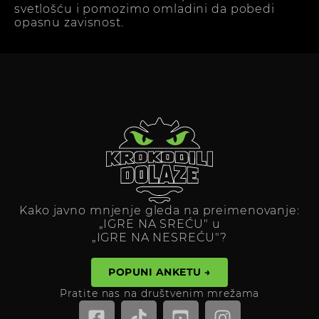
svetlošću i pomozimo omladini da pobedi
opasnu zavisnost.
Kako javno mnjenje gleda na preimenovanje:
„IGRE NA SREĆU" u
„IGRE NA NESREĆU"?
POPUNI ANKETU →
Pratite nas na društvenim mrežama