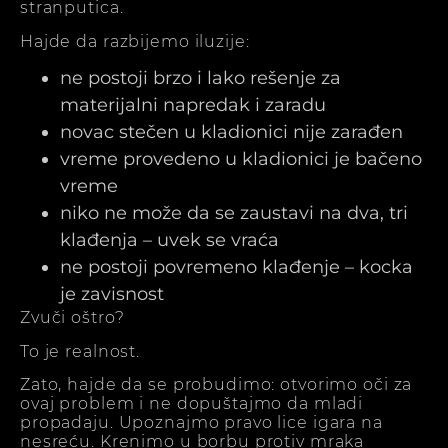
stranputica.
Hajde da razbijemo iluzije:
ne postoji brzo i lako rešenje za
materijalni napredak i zaradu
novac stečen u kladionici nije zarađen
vreme provedeno u kladionici je bačeno
vreme
niko ne može da se zaustavi na dva, tri
klađenja – uvek se vraća
ne postoji povremeno klađenje – kocka
je zavisnost
Zvuči oštro?
To je realnost.
Zato, hajde da se probudimo: otvorimo oči za
ovaj problem i ne dopuštajmo da mladi
propadaju. Upoznajmo pravo lice igara na
nesreću. Krenimo u borbu protiv mraka