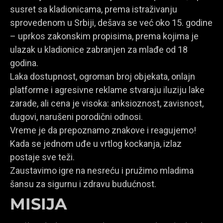
susret sa kladionicama, prema istraživanju
sprovedenom u Srbiji, dešava se već oko 15. godine
– uprkos zakonskim propisima, prema kojima je
ulazak u kladionice zabranjen za mlađe od 18
godina.
Laka dostupnost, ogroman broj objekata, onlajn
platforme i agresivne reklame stvaraju iluziju lake
zarade, ali cena je visoka: anksioznost, zavisnost,
dugovi, narušeni porodični odnosi.
Vreme je da prepoznamo znakove i reagujemo!
Kada se jednom uđe u vrtlog kockanja, izlaz
postaje sve teži.
Zaustavimo igre na nesreću i pružimo mladima
šansu za sigurnu i zdravu budućnost.
MISIJA