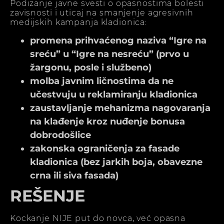
Podizanje javne svesti o opasnostima bolesti
zavisnosti i uticaj na smanjenje agresivnih
medijskih kampanja kladionica:
promena prihvaćenog naziva “Igre na
sreću” u “Igre na nesreću” (prvo u
žargonu, posle i službeno)
molba javnim ličnostima da ne
učestvuju u reklamiranju kladionica
zaustavljanje mehanizma nagovaranja
na klađenje kroz nuđenje bonusa
dobrodošlice
zakonska ograničenja za fasade
kladionica (bez jarkih boja, obavezne
crna ili siva fasada)
REŠENJE
Kockanje NIJE put do novca, već opasna