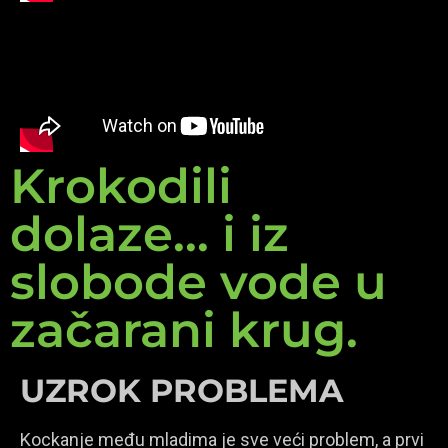
Krokodili
dolaze... i iz
slobode vode u
začarani krug.
UZROK PROBLEMA
Kockanje među mladima je sve veći problem, a prvi