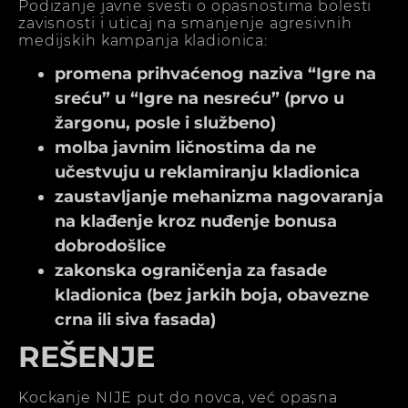
Podizanje javne svesti o opasnostima bolesti
zavisnosti i uticaj na smanjenje agresivnih
medijskih kampanja kladionica:
promena prihvaćenog naziva “Igre na
sreću” u “Igre na nesreću” (prvo u
žargonu, posle i službeno)
molba javnim ličnostima da ne
učestvuju u reklamiranju kladionica
zaustavljanje mehanizma nagovaranja
na klađenje kroz nuđenje bonusa
dobrodošlice
zakonska ograničenja za fasade
kladionica (bez jarkih boja, obavezne
crna ili siva fasada)
REŠENJE
Kockanje NIJE put do novca, već opasna