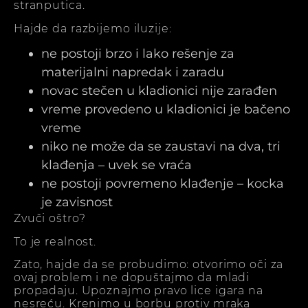
stranputica.
Hajde da razbijemo iluzije:
ne postoji brzo i lako rešenje za
materijalni napredak i zaradu
novac stečen u kladionici nije zarađen
vreme provedeno u kladionici je bačeno
vreme
niko ne može da se zaustavi na dva, tri
klađenja – uvek se vraća
ne postoji povremeno klađenje – kocka
je zavisnost
Zvuči oštro?
To je realnost.
Zato, hajde da se probudimo: otvorimo oči za
ovaj problem i ne dopuštajmo da mladi
propadaju. Upoznajmo pravo lice igara na
nesreću. Krenimo u borbu protiv mraka