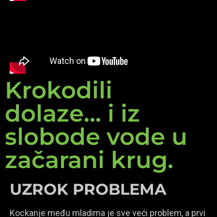
Krokodili
dolaze... i iz
slobode vode u
začarani krug.
UZROK PROBLEMA
Kockanje među mladima je sve veći problem, a prvi