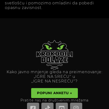
svetlošću i pomozimo omladini da pobedi
opasnu zavisnost.
Kako javno mnjenje gleda na preimenovanje:
„IGRE NA SREĆU" u
„IGRE NA NESREĆU"?
POPUNI ANKETU →
Pratite nas na društvenim mrežama