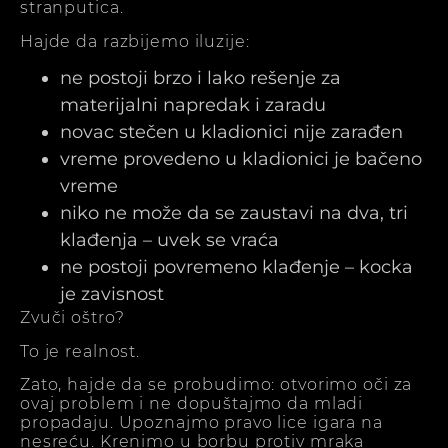
stranputica.
Hajde da razbijemo iluzije:
ne postoji brzo i lako rešenje za
materijalni napredak i zaradu
novac stečen u kladionici nije zarađen
vreme provedeno u kladionici je bačeno
vreme
niko ne može da se zaustavi na dva, tri
klađenja – uvek se vraća
ne postoji povremeno klađenje – kocka
je zavisnost
Zvuči oštro?
To je realnost.
Zato, hajde da se probudimo: otvorimo oči za
ovaj problem i ne dopuštajmo da mladi
propadaju. Upoznajmo pravo lice igara na
nesreću. Krenimo u borbu protiv mraka