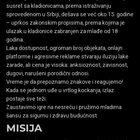
susret sa kladionicama, prema istraživanju
sprovedenom u Srbiji, dešava se već oko 15. godine
– uprkos zakonskim propisima, prema kojima je
ulazak u kladionice zabranjen za mlađe od 18
godina.
Laka dostupnost, ogroman broj objekata, onlajn
platforme i agresivne reklame stvaraju iluziju lake
zarade, ali cena je visoka: anksioznost, zavisnost,
dugovi, narušeni porodični odnosi.
Vreme je da prepoznamo znakove i reagujemo!
Kada se jednom uđe u vrtlog kockanja, izlaz
postaje sve teži.
Zaustavimo igre na nesreću i pružimo mladima
šansu za sigurnu i zdravu budućnost.
MISIJA