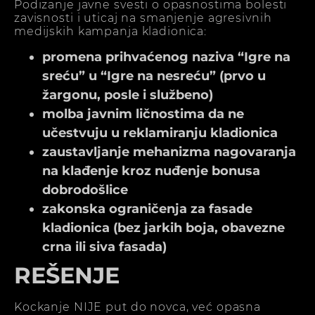
Podizanje javne svesti o opasnostima bolesti
zavisnosti i uticaj na smanjenje agresivnih
medijskih kampanja kladionica:
promena prihvaćenog naziva “Igre na
sreću” u “Igre na nesreću” (prvo u
žargonu, posle i službeno)
molba javnim ličnostima da ne
učestvuju u reklamiranju kladionica
zaustavljanje mehanizma nagovaranja
na klađenje kroz nuđenje bonusa
dobrodošlice
zakonska ograničenja za fasade
kladionica (bez jarkih boja, obavezne
crna ili siva fasada)
REŠENJE
Kockanje NIJE put do novca, već opasna