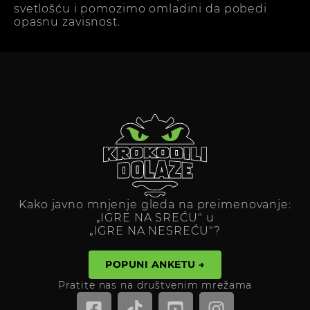
svetlošću i pomozimo omladini da pobedi
opasnu zavisnost.
Kako javno mnjenje gleda na preimenovanje:
„IGRE NA SREĆU" u
„IGRE NA NESREĆU"?
POPUNI ANKETU →
Pratite nas na društvenim mrežama