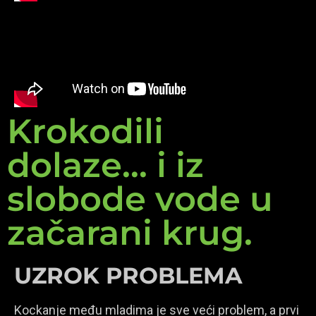
Krokodili
dolaze... i iz
slobode vode u
začarani krug.
UZROK PROBLEMA
Kockanje među mladima je sve veći problem, a prvi