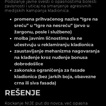
Podizanje javne svesti o opasnostima bolesti
zavisnosti i uticaj na smanjenje agresivnih
medijskih kampanja kladionica:
promena prihvaćenog naziva “Igre na
sreću” u “Igre na nesreću” (prvo u
žargonu, posle i službeno)
molba javnim ličnostima da ne
učestvuju u reklamiranju kladionica
zaustavljanje mehanizma nagovaranja
na klađenje kroz nuđenje bonusa
dobrodošlice
zakonska ograničenja za fasade
kladionica (bez jarkih boja, obavezne
crna ili siva fasada)
REŠENJE
Kockanje NIJE put do novca, već opasna