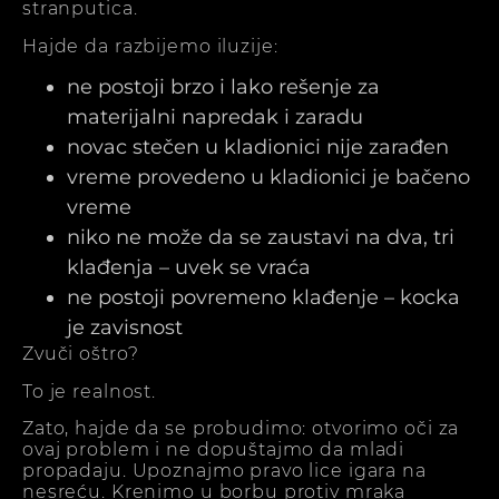
stranputica.
Hajde da razbijemo iluzije:
ne postoji brzo i lako rešenje za
materijalni napredak i zaradu
novac stečen u kladionici nije zarađen
vreme provedeno u kladionici je bačeno
vreme
niko ne može da se zaustavi na dva, tri
klađenja – uvek se vraća
ne postoji povremeno klađenje – kocka
je zavisnost
Zvuči oštro?
To je realnost.
Zato, hajde da se probudimo: otvorimo oči za
ovaj problem i ne dopuštajmo da mladi
propadaju. Upoznajmo pravo lice igara na
nesreću. Krenimo u borbu protiv mraka