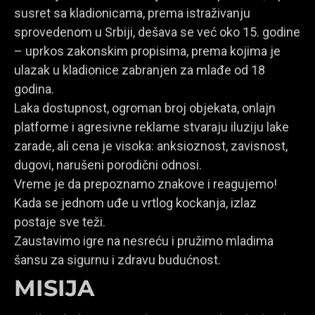
susret sa kladionicama, prema istraživanju
sprovedenom u Srbiji, dešava se već oko 15. godine
– uprkos zakonskim propisima, prema kojima je
ulazak u kladionice zabranjen za mlađe od 18
godina.
Laka dostupnost, ogroman broj objekata, onlajn
platforme i agresivne reklame stvaraju iluziju lake
zarade, ali cena je visoka: anksioznost, zavisnost,
dugovi, narušeni porodični odnosi.
Vreme je da prepoznamo znakove i reagujemo!
Kada se jednom uđe u vrtlog kockanja, izlaz
postaje sve teži.
Zaustavimo igre na nesreću i pružimo mladima
šansu za sigurnu i zdravu budućnost.
MISIJA