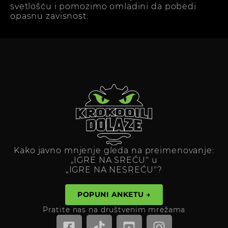
svetlošću i pomozimo omladini da pobedi
opasnu zavisnost.
Kako javno mnjenje gleda na preimenovanje:
„IGRE NA SREĆU" u
„IGRE NA NESREĆU"?
POPUNI ANKETU →
Pratite nas na društvenim mrežama