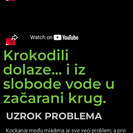
Krokodili
dolaze... i iz
slobode vode u
začarani krug.
UZROK PROBLEMA
Kockanje među mladima je sve veći problem, a prvi