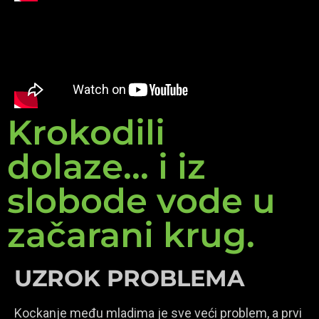
Krokodili
dolaze... i iz
slobode vode u
začarani krug.
UZROK PROBLEMA
Kockanje među mladima je sve veći problem, a prvi