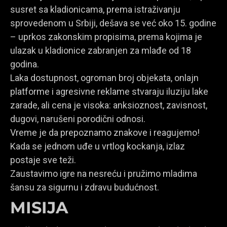
susret sa kladionicama, prema istraživanju
sprovedenom u Srbiji, dešava se već oko 15. godine
– uprkos zakonskim propisima, prema kojima je
ulazak u kladionice zabranjen za mlađe od 18
godina.
Laka dostupnost, ogroman broj objekata, onlajn
platforme i agresivne reklame stvaraju iluziju lake
zarade, ali cena je visoka: anksioznost, zavisnost,
dugovi, narušeni porodični odnosi.
Vreme je da prepoznamo znakove i reagujemo!
Kada se jednom uđe u vrtlog kockanja, izlaz
postaje sve teži.
Zaustavimo igre na nesreću i pružimo mladima
šansu za sigurnu i zdravu budućnost.
MISIJA