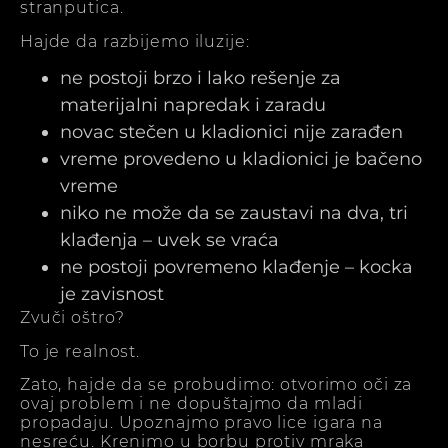
stranputica.
Hajde da razbijemo iluzije:
ne postoji brzo i lako rešenje za
materijalni napredak i zaradu
novac stečen u kladionici nije zarađen
vreme provedeno u kladionici je bačeno
vreme
niko ne može da se zaustavi na dva, tri
klađenja – uvek se vraća
ne postoji povremeno klađenje – kocka
je zavisnost
Zvuči oštro?
To je realnost.
Zato, hajde da se probudimo: otvorimo oči za
ovaj problem i ne dopuštajmo da mladi
propadaju. Upoznajmo pravo lice igara na
nesreću. Krenimo u borbu protiv mraka