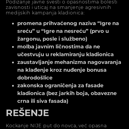
Podizanje javne svesti o opasnostima bolesti
zavisnosti i uticaj na smanjenje agresivnih
medijskih kampanja kladionica:
promena prihvaćenog naziva “Igre na
sreću” u “Igre na nesreću” (prvo u
žargonu, posle i službeno)
molba javnim ličnostima da ne
učestvuju u reklamiranju kladionica
zaustavljanje mehanizma nagovaranja
na klađenje kroz nuđenje bonusa
dobrodošlice
zakonska ograničenja za fasade
kladionica (bez jarkih boja, obavezne
crna ili siva fasada)
REŠENJE
Kockanje NIJE put do novca, već opasna