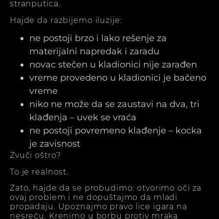
stranputica.
Hajde da razbijemo iluzije:
ne postoji brzo i lako rešenje za
materijalni napredak i zaradu
novac stečen u kladionici nije zarađen
vreme provedeno u kladionici je bačeno
vreme
niko ne može da se zaustavi na dva, tri
klađenja – uvek se vraća
ne postoji povremeno klađenje – kocka
je zavisnost
Zvuči oštro?
To je realnost.
Zato, hajde da se probudimo: otvorimo oči za
ovaj problem i ne dopuštajmo da mladi
propadaju. Upoznajmo pravo lice igara na
nesreću. Krenimo u borbu protiv mraka