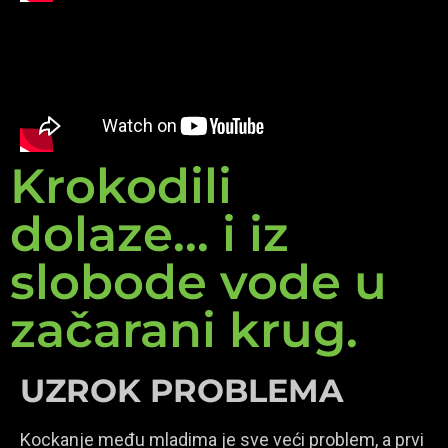
Krokodili
dolaze... i iz
slobode vode u
začarani krug.
UZROK PROBLEMA
Kockanje među mladima je sve veći problem, a prvi