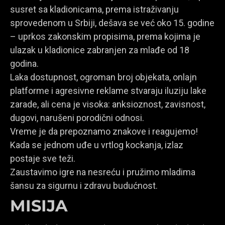
susret sa kladionicama, prema istraživanju
sprovedenom u Srbiji, dešava se već oko 15. godine
– uprkos zakonskim propisima, prema kojima je
ulazak u kladionice zabranjen za mlađe od 18
godina.
Laka dostupnost, ogroman broj objekata, onlajn
platforme i agresivne reklame stvaraju iluziju lake
zarade, ali cena je visoka: anksioznost, zavisnost,
dugovi, narušeni porodični odnosi.
Vreme je da prepoznamo znakove i reagujemo!
Kada se jednom uđe u vrtlog kockanja, izlaz
postaje sve teži.
Zaustavimo igre na nesreću i pružimo mladima
šansu za sigurnu i zdravu budućnost.
MISIJA