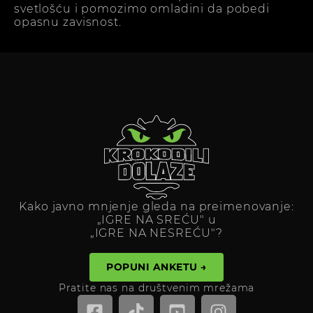
svetlošću i pomozimo omladini da pobedi
opasnu zavisnost.
Kako javno mnjenje gleda na preimenovanje:
„IGRE NA SREĆU" u
„IGRE NA NESREĆU"?
POPUNI ANKETU →
Pratite nas na društvenim mrežama