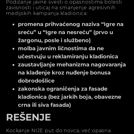
Podizanje javne svesti o opasnostima bolesti
zavisnosti i uticaj na smanjenje agresivnih
medijskih kampanja kladionica:
promena prihvaćenog naziva “Igre na
sreću” u “Igre na nesreću” (prvo u
žargonu, posle i službeno)
molba javnim ličnostima da ne
učestvuju u reklamiranju kladionica
zaustavljanje mehanizma nagovaranja
na klađenje kroz nuđenje bonusa
dobrodošlice
zakonska ograničenja za fasade
kladionica (bez jarkih boja, obavezne
crna ili siva fasada)
REŠENJE
Kockanje NIJE put do novca, već opasna