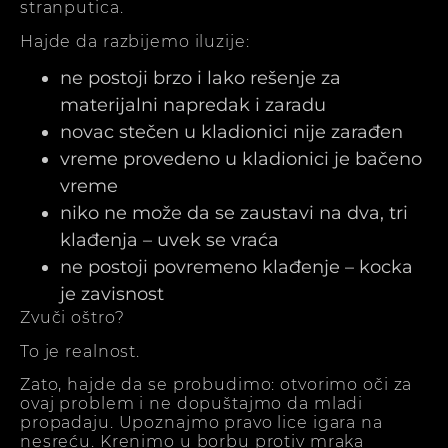
stranputica.
Hajde da razbijemo iluzije:
ne postoji brzo i lako rešenje za
materijalni napredak i zaradu
novac stečen u kladionici nije zarađen
vreme provedeno u kladionici je bačeno
vreme
niko ne može da se zaustavi na dva, tri
klađenja – uvek se vraća
ne postoji povremeno klađenje – kocka
je zavisnost
Zvuči oštro?
To je realnost.
Zato, hajde da se probudimo: otvorimo oči za
ovaj problem i ne dopuštajmo da mladi
propadaju. Upoznajmo pravo lice igara na
nesreću. Krenimo u borbu protiv mraka