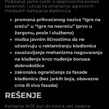
Podizanje javne svesti o opasnostima bolesti
zavisnosti i uticaj na smanjenje agresivnih
medijskih kampanja kladionica:
promena prihvaćenog naziva “Igre na
sreću” u “Igre na nesreću” (prvo u
žargonu, posle i službeno)
molba javnim ličnostima da ne
učestvuju u reklamiranju kladionica
zaustavljanje mehanizma nagovaranja
na klađenje kroz nuđenje bonusa
dobrodošlice
zakonska ograničenja za fasade
kladionica (bez jarkih boja, obavezne
crna ili siva fasada)
REŠENJE
Kockanje NIJE put do novca, već opasna