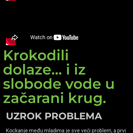
Krokodili
dolaze... i iz
slobode vode u
začarani krug.
UZROK PROBLEMA
Kockanje među mladima je sve veći problem, a prvi