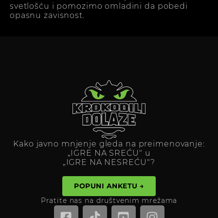
svetlošću i pomozimo omladini da pobedi
opasnu zavisnost.
Kako javno mnjenje gleda na preimenovanje:
„IGRE NA SREĆU" u
„IGRE NA NESREĆU"?
POPUNI ANKETU →
Pratite nas na društvenim mrežama