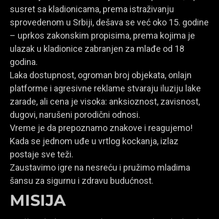
susret sa kladionicama, prema istraživanju
sprovedenom u Srbiji, dešava se već oko 15. godine
– uprkos zakonskim propisima, prema kojima je
ulazak u kladionice zabranjen za mlađe od 18
godina.
Laka dostupnost, ogroman broj objekata, onlajn
platforme i agresivne reklame stvaraju iluziju lake
zarade, ali cena je visoka: anksioznost, zavisnost,
dugovi, narušeni porodični odnosi.
Vreme je da prepoznamo znakove i reagujemo!
Kada se jednom uđe u vrtlog kockanja, izlaz
postaje sve teži.
Zaustavimo igre na nesreću i pružimo mladima
šansu za sigurnu i zdravu budućnost.
MISIJA