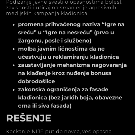
Podizanje javne svesti o opasnostima bolesti
zavisnosti i uticaj na smanjenje agresivnih
medijskih kampanja kladionica:
promena prihvaćenog naziva “Igre na
sreću” u “Igre na nesreću” (prvo u
žargonu, posle i službeno)
molba javnim ličnostima da ne
učestvuju u reklamiranju kladionica
zaustavljanje mehanizma nagovaranja
na klađenje kroz nuđenje bonusa
dobrodošlice
zakonska ograničenja za fasade
kladionica (bez jarkih boja, obavezne
crna ili siva fasada)
REŠENJE
Kockanje NIJE put do novca, već opasna