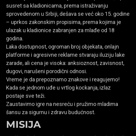
susret sa kladionicama, prema istraživanju
sprovedenom u Srbiji, dešava se već oko 15. godine
– uprkos zakonskim propisima, prema kojima je
ulazak u kladionice zabranjen za mlađe od 18
godina.
Laka dostupnost, ogroman broj objekata, onlajn
platforme i agresivne reklame stvaraju iluziju lake
zarade, ali cena je visoka: anksioznost, zavisnost,
dugovi, narušeni porodični odnosi.
Vreme je da prepoznamo znakove i reagujemo!
Kada se jednom uđe u vrtlog kockanja, izlaz
postaje sve teži.
Zaustavimo igre na nesreću i pružimo mladima
šansu za sigurnu i zdravu budućnost.
MISIJA