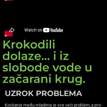
Krokodili
dolaze... i iz
slobode vode u
začarani krug.
UZROK PROBLEMA
Kockanje među mladima je sve veći problem, a prvi