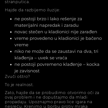
stranputica.
Hajde da razbijemo iluzije:
ne postoji brzo i lako rešenje za
materijalni napredak i zaradu
novac stečen u kladionici nije zarađen
vreme provedeno u kladionici je bačeno
vreme
niko ne može da se zaustavi na dva, tri
klađenja – uvek se vraća
ne postoji povremeno klađenje – kocka
je zavisnost
Zvuči oštro?
To je realnost.
Zato, hajde da se probudimo: otvorimo oči za
ovaj problem i ne dopuštajmo da mladi
propadaju. Upoznajmo pravo lice igara na
nesreću. Krenimo u borbu protiv mraka