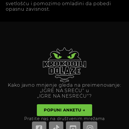
svetlošću i pomozimo omladini da pobedi
opasnu zavisnost.
Kako javno mnjenje gleda na preimenovanje:
„IGRE NA SREĆU" u
„IGRE NA NESREĆU"?
POPUNI ANKETU →
Pratite nas na društvenim mrežama