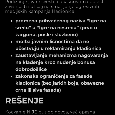
Podizanje javne svesti o opasnostima bolesti
zavisnosti i uticaj na smanjenje agresivnih
medijskih kampanja kladionica:
promena prihvaćenog naziva “Igre na
sreću” u “Igre na nesreću” (prvo u
žargonu, posle i službeno)
molba javnim ličnostima da ne
učestvuju u reklamiranju kladionica
zaustavljanje mehanizma nagovaranja
na klađenje kroz nuđenje bonusa
dobrodošlice
zakonska ograničenja za fasade
kladionica (bez jarkih boja, obavezne
crna ili siva fasada)
REŠENJE
Kockanje NIJE put do novca, već opasna