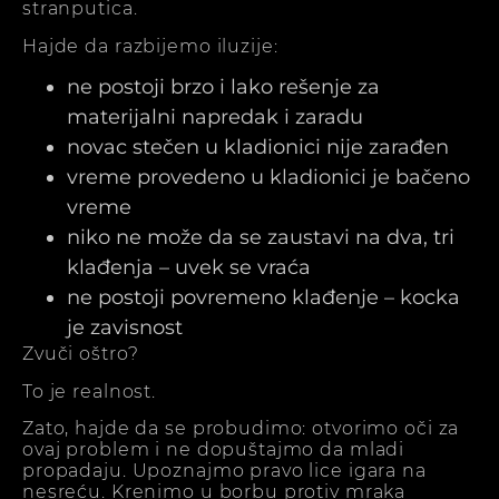
stranputica.
Hajde da razbijemo iluzije:
ne postoji brzo i lako rešenje za
materijalni napredak i zaradu
novac stečen u kladionici nije zarađen
vreme provedeno u kladionici je bačeno
vreme
niko ne može da se zaustavi na dva, tri
klađenja – uvek se vraća
ne postoji povremeno klađenje – kocka
je zavisnost
Zvuči oštro?
To je realnost.
Zato, hajde da se probudimo: otvorimo oči za
ovaj problem i ne dopuštajmo da mladi
propadaju. Upoznajmo pravo lice igara na
nesreću. Krenimo u borbu protiv mraka