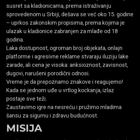
susret sa kladionicama, prema istraživanju
sprovedenom u Srbiji, dešava se već oko 15. godine
– uprkos zakonskim propisima, prema kojima je
ulazak u kladionice zabranjen za mlađe od 18
godina.
Laka dostupnost, ogroman broj objekata, onlajn
platforme i agresivne reklame stvaraju iluziju lake
zarade, ali cena je visoka: anksioznost, zavisnost,
dugovi, narušeni porodični odnosi.
Vreme je da prepoznamo znakove i reagujemo!
Kada se jednom uđe u vrtlog kockanja, izlaz
postaje sve teži.
Zaustavimo igre na nesreću i pružimo mladima
šansu za sigurnu i zdravu budućnost.
MISIJA