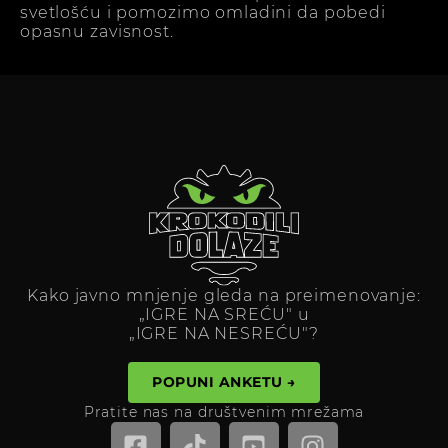
svetlošću i pomozimo omladini da pobedi
opasnu zavisnost.
Kako javno mnjenje gleda na preimenovanje:
„IGRE NA SREĆU" u
„IGRE NA NESREĆU"?
POPUNI ANKETU →
Pratite nas na društvenim mrežama