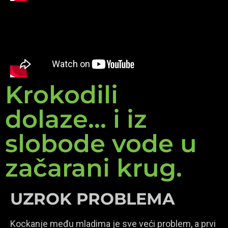
Krokodili
dolaze... i iz
slobode vode u
začarani krug.
UZROK PROBLEMA
Kockanje među mladima je sve veći problem, a prvi