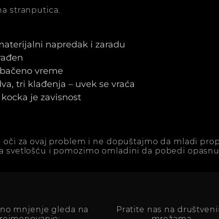
a stranputica.
 materijalni napredak i zaradu
arađen
e bačeno vreme
a, tri klađenja – uvek se vraća
kocka je zavisnost
 oči za ovaj problem i ne dopuštajmo da mladi prop
a svetlošću i pomozimo omladini da pobedi opasnu 
vno mnjenje gleda na
Pratite nas na društven
reimenovanje:
mrežama