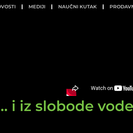
VOSTI
MEDIJI
NAUČNI KUTAK
PRODAV
.. i iz slobode vod