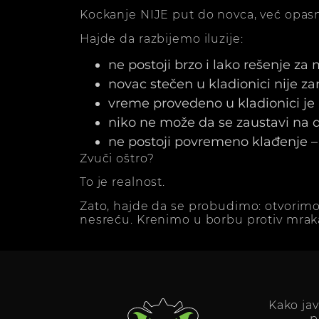
Kockanje NIJE put do novca, već opasn
Hajde da razbijemo iluzije:
ne postoji brzo i lako rešenje za
novac stečen u kladionici nije z
vreme provedeno u kladionici j
niko ne može da se zaustavi na dv
ne postoji povremeno klađenje – 
Zvuči oštro?
To je realnost.
Zato, hajde da se probudimo: otvorimo
nesreću. Krenimo u borbu protiv mrak
Kako ja
p