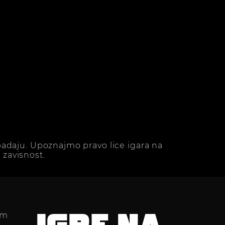
adaju. Upoznajmo pravo lice igara na
zavisnost.
im