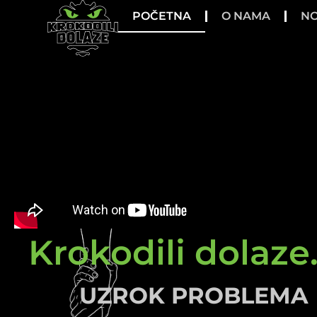
POČETNA
O NAMA
NO
Krokodili dolaze.
UZROK PROBLEMA