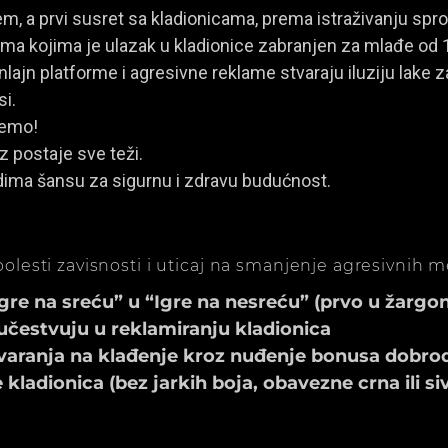
, a prvi susret sa kladionicama, prema istraživanju spro
a kojima je ulazak u kladionice zabranjen za mlađe od 
ajn platforme i agresivne reklame stvaraju iluziju lake za
si.
jemo!
z postaje sve teži.
dima šansu za sigurnu i zdravu budućnost.
olesti zavisnosti i uticaj na smanjenje agresivnih 
e na sreću” u “Igre na nesreću” (prvo u žargonu
učestvuju u reklamiranju kladionica
aranja na klađenje kroz nuđenje bonusa dobrod
ladionica (bez jarkih boja, obavezne crna ili si