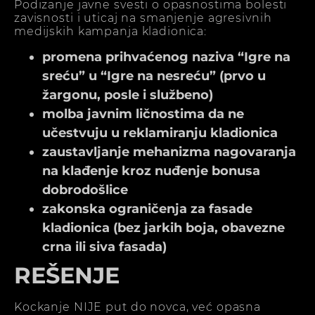
Podizanje javne svesti o opasnostima bolesti
zavisnosti i uticaj na smanjenje agresivnih
medijskih kampanja kladionica:
promena prihvaćenog naziva “Igre na
sreću” u “Igre na nesreću” (prvo u
žargonu, posle i službeno)
molba javnim ličnostima da ne
učestvuju u reklamiranju kladionica
zaustavljanje mehanizma nagovaranja
na klađenje kroz nuđenje bonusa
dobrodošlice
zakonska ograničenja za fasade
kladionica (bez jarkih boja, obavezne
crna ili siva fasada)
REŠENJE
Kockanje NIJE put do novca, već opasna