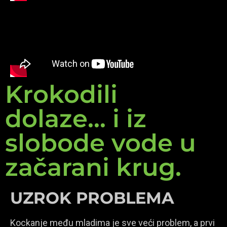
Krokodili
dolaze... i iz
slobode vode u
začarani krug.
UZROK PROBLEMA
Kockanje među mladima je sve veći problem, a prvi