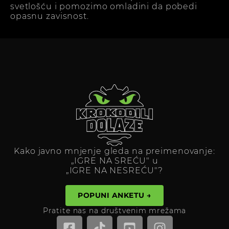
svetlošću i pomozimo omladini da pobedi
opasnu zavisnost.
Kako javno mnjenje gleda na preimenovanje:
„IGRE NA SREĆU" u
„IGRE NA NESREĆU"?
POPUNI ANKETU →
Pratite nas na društvenim mrežama