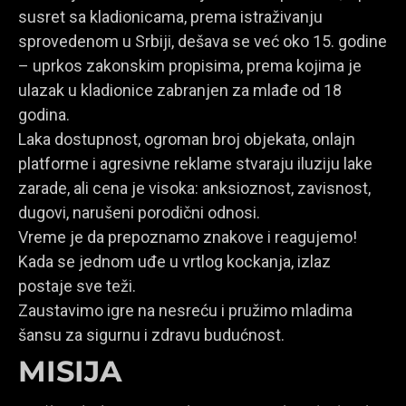
susret sa kladionicama, prema istraživanju
sprovedenom u Srbiji, dešava se već oko 15. godine
– uprkos zakonskim propisima, prema kojima je
ulazak u kladionice zabranjen za mlađe od 18
godina.
Laka dostupnost, ogroman broj objekata, onlajn
platforme i agresivne reklame stvaraju iluziju lake
zarade, ali cena je visoka: anksioznost, zavisnost,
dugovi, narušeni porodični odnosi.
Vreme je da prepoznamo znakove i reagujemo!
Kada se jednom uđe u vrtlog kockanja, izlaz
postaje sve teži.
Zaustavimo igre na nesreću i pružimo mladima
šansu za sigurnu i zdravu budućnost.
MISIJA