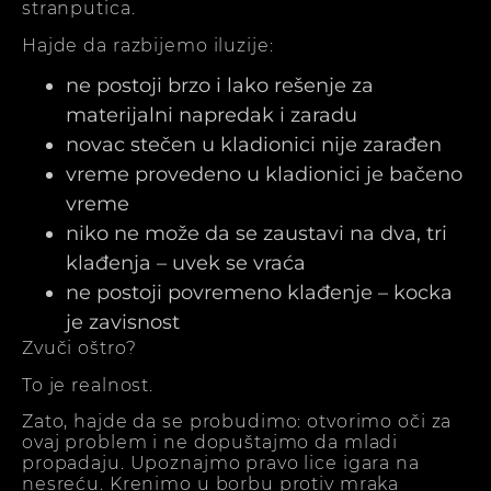
stranputica.
Hajde da razbijemo iluzije:
ne postoji brzo i lako rešenje za
materijalni napredak i zaradu
novac stečen u kladionici nije zarađen
vreme provedeno u kladionici je bačeno
vreme
niko ne može da se zaustavi na dva, tri
klađenja – uvek se vraća
ne postoji povremeno klađenje – kocka
je zavisnost
Zvuči oštro?
To je realnost.
Zato, hajde da se probudimo: otvorimo oči za
ovaj problem i ne dopuštajmo da mladi
propadaju. Upoznajmo pravo lice igara na
nesreću. Krenimo u borbu protiv mraka