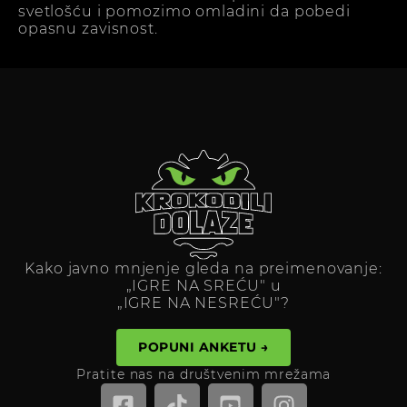
svetlošću i pomozimo omladini da pobedi
opasnu zavisnost.
Kako javno mnjenje gleda na preimenovanje:
„IGRE NA SREĆU" u
„IGRE NA NESREĆU"?
POPUNI ANKETU →
Pratite nas na društvenim mrežama