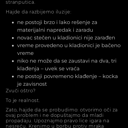
stranputica.
Hajde da razbijemo iluzije:
ne postoji brzo i lako rešenje za
materijalni napredak i zaradu
novac stečen u kladionici nije zarađen
vreme provedeno u kladionici je bačeno
vreme
niko ne može da se zaustavi na dva, tri
klađenja – uvek se vraća
ne postoji povremeno klađenje – kocka
je zavisnost
Zvuči oštro?
To je realnost.
Zato, hajde da se probudimo: otvorimo oči za
ovaj problem i ne dopuštajmo da mladi
propadaju. Upoznajmo pravo lice igara na
nesreću. Krenimo u borbu protiv mraka