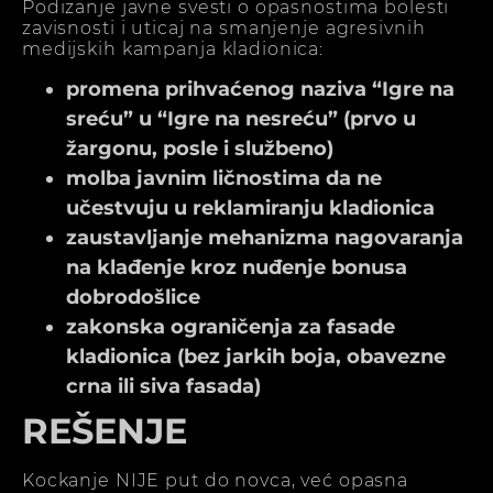
Podizanje javne svesti o opasnostima bolesti
zavisnosti i uticaj na smanjenje agresivnih
medijskih kampanja kladionica:
promena prihvaćenog naziva “Igre na
sreću” u “Igre na nesreću” (prvo u
žargonu, posle i službeno)
molba javnim ličnostima da ne
učestvuju u reklamiranju kladionica
zaustavljanje mehanizma nagovaranja
na klađenje kroz nuđenje bonusa
dobrodošlice
zakonska ograničenja za fasade
kladionica (bez jarkih boja, obavezne
crna ili siva fasada)
REŠENJE
Kockanje NIJE put do novca, već opasna