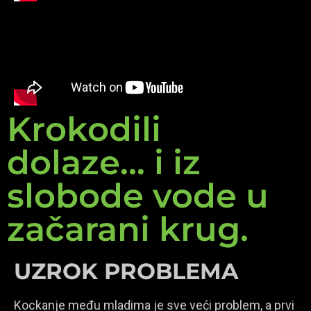
Krokodili
dolaze... i iz
slobode vode u
začarani krug.
UZROK PROBLEMA
Kockanje među mladima je sve veći problem, a prvi