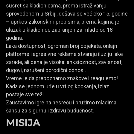
susret sa kladionicama, prema istraživanju
sprovedenom u Srbiji, dešava se već oko 15. godine
– uprkos zakonskim propisima, prema kojima je
ulazak u kladionice zabranjen za mlađe od 18
godina.
Laka dostupnost, ogroman broj objekata, onlajn
platforme i agresivne reklame stvaraju iluziju lake
zarade, ali cena je visoka: anksioznost, zavisnost,
dugovi, narušeni porodični odnosi.
Vreme je da prepoznamo znakove i reagujemo!
Kada se jednom uđe u vrtlog kockanja, izlaz
postaje sve teži.
Zaustavimo igre na nesreću i pružimo mladima
šansu za sigurnu i zdravu budućnost.
MISIJA