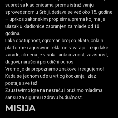
susret sa kladionicama, prema istraživanju
sprovedenom u Srbiji, dešava se već oko 15. godine
– uprkos zakonskim propisima, prema kojima je
ulazak u kladionice zabranjen za mlađe od 18
godina.
Laka dostupnost, ogroman broj objekata, onlajn
platforme i agresivne reklame stvaraju iluziju lake
zarade, ali cena je visoka: anksioznost, zavisnost,
dugovi, narušeni porodični odnosi.
Vreme je da prepoznamo znakove i reagujemo!
Kada se jednom uđe u vrtlog kockanja, izlaz
postaje sve teži.
Zaustavimo igre na nesreću i pružimo mladima
šansu za sigurnu i zdravu budućnost.
MISIJA