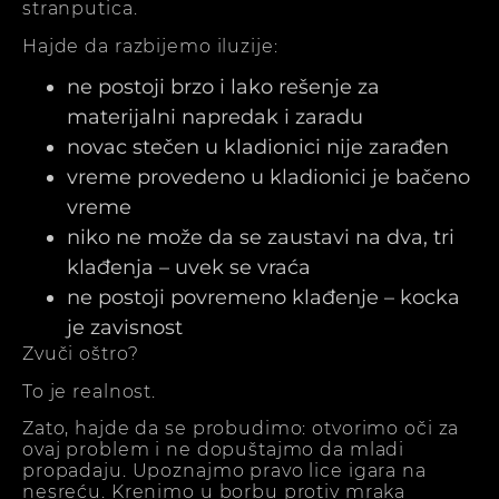
stranputica.
Hajde da razbijemo iluzije:
ne postoji brzo i lako rešenje za
materijalni napredak i zaradu
novac stečen u kladionici nije zarađen
vreme provedeno u kladionici je bačeno
vreme
niko ne može da se zaustavi na dva, tri
klađenja – uvek se vraća
ne postoji povremeno klađenje – kocka
je zavisnost
Zvuči oštro?
To je realnost.
Zato, hajde da se probudimo: otvorimo oči za
ovaj problem i ne dopuštajmo da mladi
propadaju. Upoznajmo pravo lice igara na
nesreću. Krenimo u borbu protiv mraka