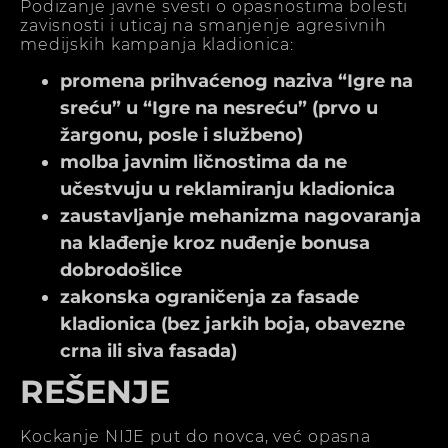
Podizanje javne svesti o opasnostima bolesti
zavisnosti i uticaj na smanjenje agresivnih
medijskih kampanja kladionica:
promena prihvaćenog naziva “Igre na
sreću” u “Igre na nesreću” (prvo u
žargonu, posle i službeno)
molba javnim ličnostima da ne
učestvuju u reklamiranju kladionica
zaustavljanje mehanizma nagovaranja
na klađenje kroz nuđenje bonusa
dobrodošlice
zakonska ograničenja za fasade
kladionica (bez jarkih boja, obavezne
crna ili siva fasada)
REŠENJE
Kockanje NIJE put do novca, već opasna