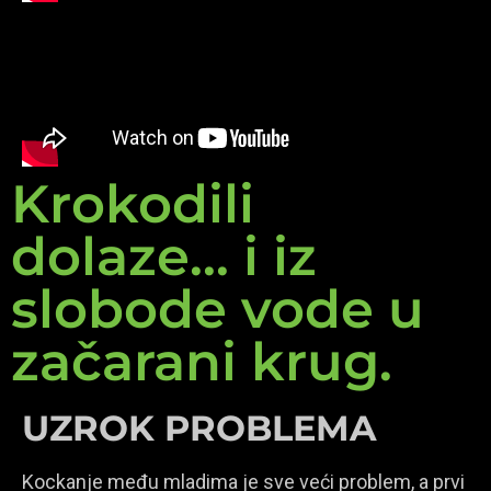
Krokodili
dolaze... i iz
slobode vode u
začarani krug.
UZROK PROBLEMA
Kockanje među mladima je sve veći problem, a prvi