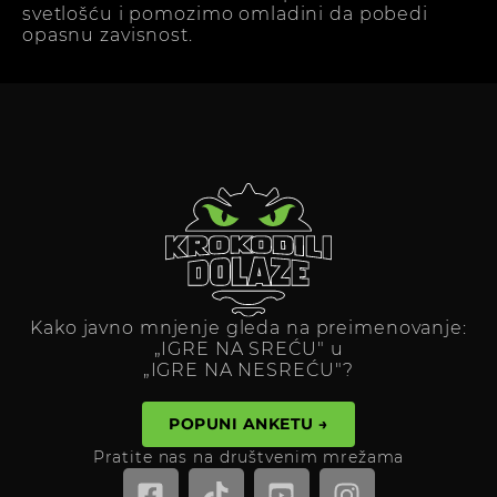
svetlošću i pomozimo omladini da pobedi
opasnu zavisnost.
Kako javno mnjenje gleda na preimenovanje:
„IGRE NA SREĆU" u
„IGRE NA NESREĆU"?
POPUNI ANKETU →
Pratite nas na društvenim mrežama