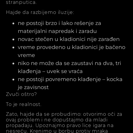
stranputica.
Hajde da razbijemo iluzije:
ne postoji brzo i lako rešenje za
materijalni napredak i zaradu
novac stečen u kladionici nije zarađen
vreme provedeno u kladionici je bačeno
vreme
niko ne može da se zaustavi na dva, tri
klađenja – uvek se vraća
ne postoji povremeno klađenje – kocka
je zavisnost
Zvuči oštro?
To je realnost.
Zato, hajde da se probudimo: otvorimo oči za
ovaj problem i ne dopuštajmo da mladi
propadaju. Upoznajmo pravo lice igara na
nesreću. Krenimo u borbu protiv mraka