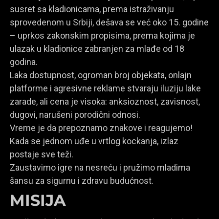
susret sa kladionicama, prema istraživanju
sprovedenom u Srbiji, dešava se već oko 15. godine
– uprkos zakonskim propisima, prema kojima je
ulazak u kladionice zabranjen za mlađe od 18
godina.
Laka dostupnost, ogroman broj objekata, onlajn
platforme i agresivne reklame stvaraju iluziju lake
zarade, ali cena je visoka: anksioznost, zavisnost,
dugovi, narušeni porodični odnosi.
Vreme je da prepoznamo znakove i reagujemo!
Kada se jednom uđe u vrtlog kockanja, izlaz
postaje sve teži.
Zaustavimo igre na nesreću i pružimo mladima
šansu za sigurnu i zdravu budućnost.
MISIJA