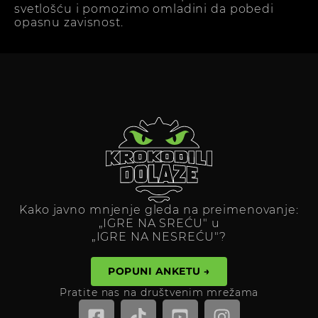
svetlošću i pomozimo omladini da pobedi
opasnu zavisnost.
Kako javno mnjenje gleda na preimenovanje:
„IGRE NA SREĆU" u
„IGRE NA NESREĆU"?
POPUNI ANKETU →
Pratite nas na društvenim mrežama