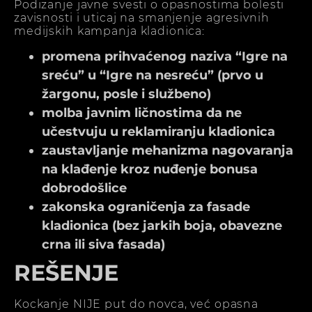
Podizanje javne svesti o opasnostima bolesti
zavisnosti i uticaj na smanjenje agresivnih
medijskih kampanja kladionica:
promena prihvaćenog naziva “Igre na
sreću” u “Igre na nesreću” (prvo u
žargonu, posle i službeno)
molba javnim ličnostima da ne
učestvuju u reklamiranju kladionica
zaustavljanje mehanizma nagovaranja
na klađenje kroz nuđenje bonusa
dobrodošlice
zakonska ograničenja za fasade
kladionica (bez jarkih boja, obavezne
crna ili siva fasada)
REŠENJE
Kockanje NIJE put do novca, već opasna