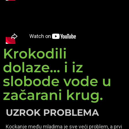
Krokodili
dolaze... i iz
slobode vode u
začarani krug.
UZROK PROBLEMA
Kockanje među mladima je sve veći problem, a prvi