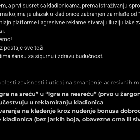
, a prvi susret sa kladionicama, prema istraživanju spro
a kojima je ulazak u kladionice zabranjen za mlađe od 
ajn platforme i agresivne reklame stvaraju iluziju lake za
si.
jemo!
z postaje sve teži.
dima šansu za sigurnu i zdravu budućnost.
olesti zavisnosti i uticaj na smanjenje agresivnih 
e na sreću” u “Igre na nesreću” (prvo u žargonu
učestvuju u reklamiranju kladionica
aranja na klađenje kroz nuđenje bonusa dobrod
ladionica (bez jarkih boja, obavezne crna ili si