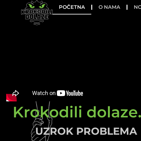
POČETNA
O NAMA
NO
Krokodili dolaze.
UZROK PROBLEMA