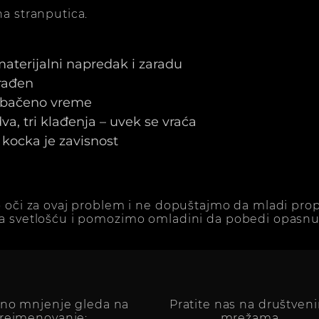
a stranputica.
 materijalni napredak i zaradu
arađen
e bačeno vreme
a, tri klađenja – uvek se vraća
kocka je zavisnost
 oči za ovaj problem i ne dopuštajmo da mladi prop
a svetlošću i pomozimo omladini da pobedi opasnu 
vno mnjenje gleda na
Pratite nas na društven
reimenovanje:
mrežama