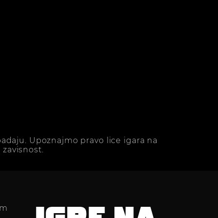
adaju. Upoznajmo pravo lice igara na
zavisnost.
im