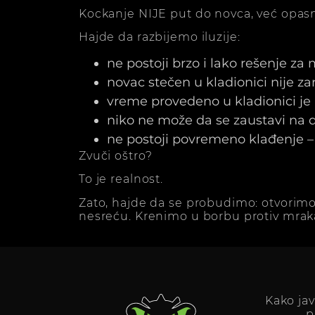
Kockanje NIJE put do novca, već opasn
Hajde da razbijemo iluzije:
ne postoji brzo i lako rešenje za
novac stečen u kladionici nije z
vreme provedeno u kladionici j
niko ne može da se zaustavi na dv
ne postoji povremeno klađenje – 
Zvuči oštro?
To je realnost.
Zato, hajde da se probudimo: otvorimo
nesreću. Krenimo u borbu protiv mrak
Kako ja
p