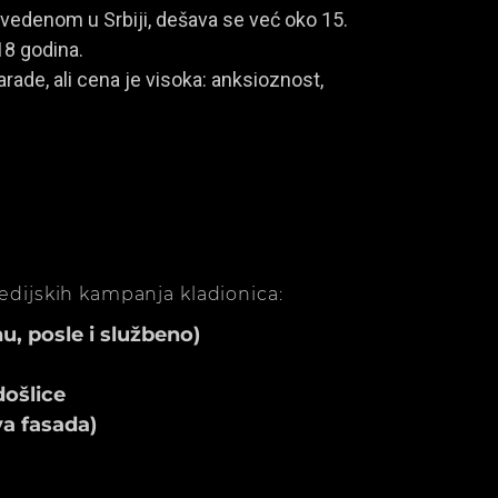
vedenom u Srbiji, dešava se već oko 15.
18 godina.
rade, ali cena je visoka: anksioznost,
medijskih kampanja kladionica:
, posle i službeno)
ošlice
va fasada)