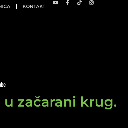
NICA
KONTAKT
e u začarani krug.