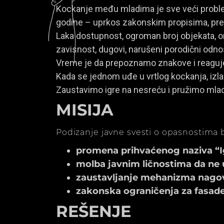
Kockanje među mladima je sve veći problem
godine – uprkos zakonskim propisima, prem
Laka dostupnost, ogroman broj objekata, onl
zavisnost, dugovi, narušeni porodični odno
Vreme je da prepoznamo znakove i reagu
Kada se jednom uđe u vrtlog kockanja, izla
Zaustavimo igre na nesreću i pružimo mla
MISIJA
Podizanje javne svesti o opasnostima b
promena prihvaćenog naziva “Igr
molba javnim ličnostima da ne 
zaustavljanje mehanizma nagov
zakonska ograničenja za fasade k
REŠENJE