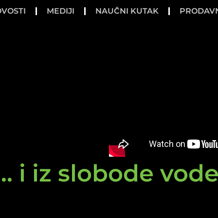
VOSTI
MEDIJI
NAUČNI KUTAK
PRODAV
.. i iz slobode vod