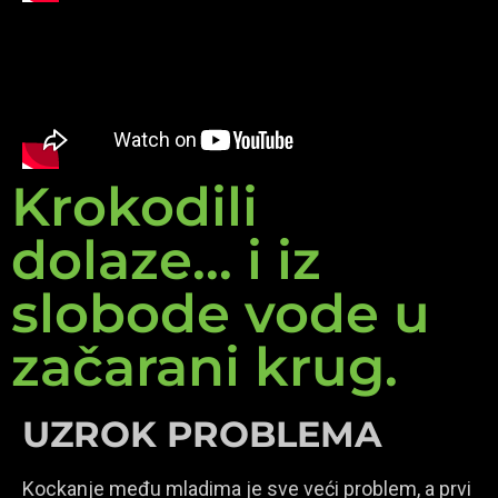
Krokodili
dolaze... i iz
slobode vode u
začarani krug.
UZROK PROBLEMA
Kockanje među mladima je sve veći problem, a prvi