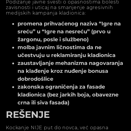
Podizanje javne svesti o opasnostima bolesti
zavisnosti i uticaj na smanjenje agresivnih
medijskih kampanja kladionica:
promena prihvaćenog naziva “Igre na
sreću” u “Igre na nesreću” (prvo u
žargonu, posle i službeno)
molba javnim ličnostima da ne
učestvuju u reklamiranju kladionica
zaustavljanje mehanizma nagovaranja
na klađenje kroz nuđenje bonusa
dobrodošlice
zakonska ograničenja za fasade
kladionica (bez jarkih boja, obavezne
crna ili siva fasada)
REŠENJE
Kockanje NIJE put do novca, već opasna