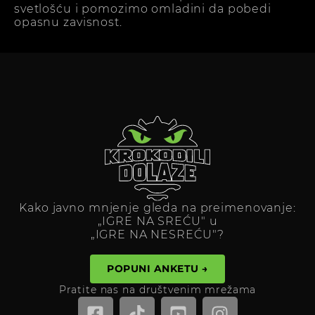
svetlošću i pomozimo omladini da pobedi
opasnu zavisnost.
Kako javno mnjenje gleda na preimenovanje:
„IGRE NA SREĆU" u
„IGRE NA NESREĆU"?
POPUNI ANKETU →
Pratite nas na društvenim mrežama