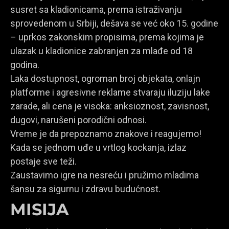
susret sa kladionicama, prema istraživanju
sprovedenom u Srbiji, dešava se već oko 15. godine
– uprkos zakonskim propisima, prema kojima je
ulazak u kladionice zabranjen za mlađe od 18
godina.
Laka dostupnost, ogroman broj objekata, onlajn
platforme i agresivne reklame stvaraju iluziju lake
zarade, ali cena je visoka: anksioznost, zavisnost,
dugovi, narušeni porodični odnosi.
Vreme je da prepoznamo znakove i reagujemo!
Kada se jednom uđe u vrtlog kockanja, izlaz
postaje sve teži.
Zaustavimo igre na nesreću i pružimo mladima
šansu za sigurnu i zdravu budućnost.
MISIJA