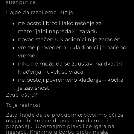
stranputica.
Hajde da razbijemo iluzije:
ne postoji brzo i lako rešenje za
materijalni napredak i zaradu
novac stečen u kladionici nije zarađen
vreme provedeno u kladionici je bačeno
vreme
niko ne može da se zaustavi na dva, tri
klađenja – uvek se vraća
ne postoji povremeno klađenje – kocka
je zavisnost
Zvuči oštro?
To je realnost.
Zato, hajde da se probudimo: otvorimo oči za
ovaj problem i ne dopuštajmo da mladi
propadaju. Upoznajmo pravo lice igara na
nesreću. Krenimo u borbu protiv mraka