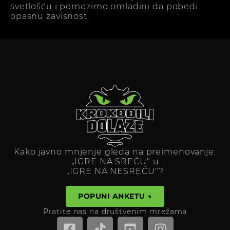
svetlošću i pomozimo omladini da pobedi
opasnu zavisnost.
Kako javno mnjenje gleda na preimenovanje:
„IGRE NA SREĆU" u
„IGRE NA NESREĆU"?
POPUNI ANKETU →
Pratite nas na društvenim mrežama