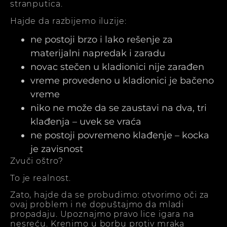
stranputica.
Hajde da razbijemo iluzije:
ne postoji brzo i lako rešenje za
materijalni napredak i zaradu
novac stečen u kladionici nije zarađen
vreme provedeno u kladionici je bačeno
vreme
niko ne može da se zaustavi na dva, tri
klađenja – uvek se vraća
ne postoji povremeno klađenje – kocka
je zavisnost
Zvuči oštro?
To je realnost.
Zato, hajde da se probudimo: otvorimo oči za
ovaj problem i ne dopuštajmo da mladi
propadaju. Upoznajmo pravo lice igara na
nesreću. Krenimo u borbu protiv mraka