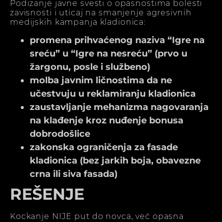
Podizanje javne svesti o opasnostima bolesti
zavisnosti i uticaj na smanjenje agresivnih
medijskih kampanja kladionica:
promena prihvaćenog naziva “Igre na
sreću” u “Igre na nesreću” (prvo u
žargonu, posle i službeno)
molba javnim ličnostima da ne
učestvuju u reklamiranju kladionica
zaustavljanje mehanizma nagovaranja
na klađenje kroz nuđenje bonusa
dobrodošlice
zakonska ograničenja za fasade
kladionica (bez jarkih boja, obavezne
crna ili siva fasada)
REŠENJE
Kockanje NIJE put do novca, već opasna