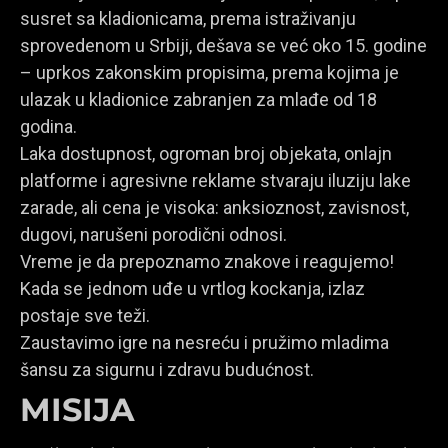
susret sa kladionicama, prema istraživanju
sprovedenom u Srbiji, dešava se već oko 15. godine
– uprkos zakonskim propisima, prema kojima je
ulazak u kladionice zabranjen za mlađe od 18
godina.
Laka dostupnost, ogroman broj objekata, onlajn
platforme i agresivne reklame stvaraju iluziju lake
zarade, ali cena je visoka: anksioznost, zavisnost,
dugovi, narušeni porodični odnosi.
Vreme je da prepoznamo znakove i reagujemo!
Kada se jednom uđe u vrtlog kockanja, izlaz
postaje sve teži.
Zaustavimo igre na nesreću i pružimo mladima
šansu za sigurnu i zdravu budućnost.
MISIJA