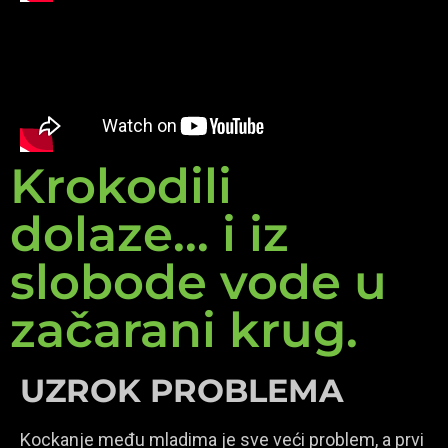
Krokodili
dolaze... i iz
slobode vode u
začarani krug.
UZROK PROBLEMA
Kockanje među mladima je sve veći problem, a prvi