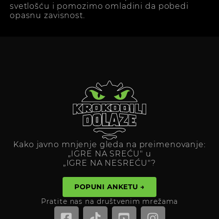
svetlošću i pomozimo omladini da pobedi
opasnu zavisnost.
Kako javno mnjenje gleda na preimenovanje:
„IGRE NA SREĆU" u
„IGRE NA NESREĆU"?
POPUNI ANKETU →
Pratite nas na društvenim mrežama