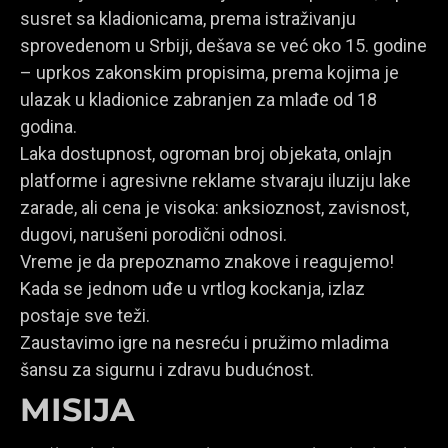
susret sa kladionicama, prema istraživanju
sprovedenom u Srbiji, dešava se već oko 15. godine
– uprkos zakonskim propisima, prema kojima je
ulazak u kladionice zabranjen za mlađe od 18
godina.
Laka dostupnost, ogroman broj objekata, onlajn
platforme i agresivne reklame stvaraju iluziju lake
zarade, ali cena je visoka: anksioznost, zavisnost,
dugovi, narušeni porodični odnosi.
Vreme je da prepoznamo znakove i reagujemo!
Kada se jednom uđe u vrtlog kockanja, izlaz
postaje sve teži.
Zaustavimo igre na nesreću i pružimo mladima
šansu za sigurnu i zdravu budućnost.
MISIJA