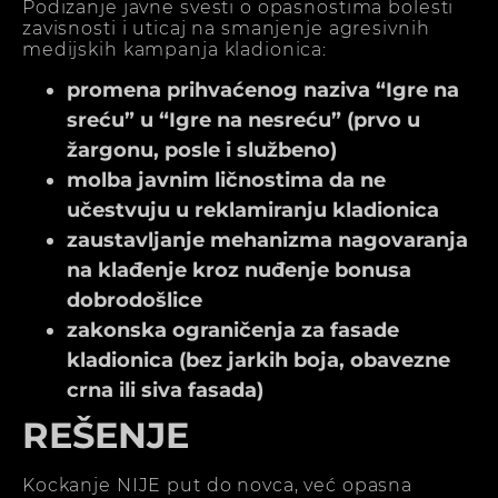
Podizanje javne svesti o opasnostima bolesti
zavisnosti i uticaj na smanjenje agresivnih
medijskih kampanja kladionica:
promena prihvaćenog naziva “Igre na
sreću” u “Igre na nesreću” (prvo u
žargonu, posle i službeno)
molba javnim ličnostima da ne
učestvuju u reklamiranju kladionica
zaustavljanje mehanizma nagovaranja
na klađenje kroz nuđenje bonusa
dobrodošlice
zakonska ograničenja za fasade
kladionica (bez jarkih boja, obavezne
crna ili siva fasada)
REŠENJE
Kockanje NIJE put do novca, već opasna