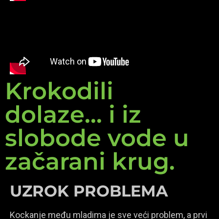
Krokodili
dolaze... i iz
slobode vode u
začarani krug.
UZROK PROBLEMA
Kockanje među mladima je sve veći problem, a prvi