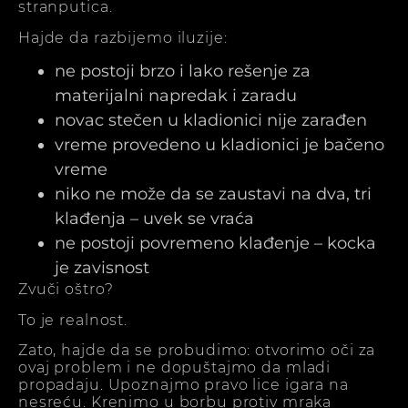
stranputica.
Hajde da razbijemo iluzije:
ne postoji brzo i lako rešenje za
materijalni napredak i zaradu
novac stečen u kladionici nije zarađen
vreme provedeno u kladionici je bačeno
vreme
niko ne može da se zaustavi na dva, tri
klađenja – uvek se vraća
ne postoji povremeno klađenje – kocka
je zavisnost
Zvuči oštro?
To je realnost.
Zato, hajde da se probudimo: otvorimo oči za
ovaj problem i ne dopuštajmo da mladi
propadaju. Upoznajmo pravo lice igara na
nesreću. Krenimo u borbu protiv mraka