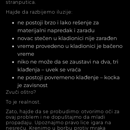
stranputica.
Hajde da razbijemo iluzije:
ne postoji brzo i lako rešenje za
materijalni napredak i zaradu
novac stečen u kladionici nije zarađen
vreme provedeno u kladionici je bačeno
vreme
niko ne može da se zaustavi na dva, tri
klađenja – uvek se vraća
ne postoji povremeno klađenje – kocka
je zavisnost
Zvuči oštro?
To je realnost.
Zato, hajde da se probudimo: otvorimo oči za
ovaj problem i ne dopuštajmo da mladi
propadaju. Upoznajmo pravo lice igara na
nesreću. Krenimo u borbu protiv mraka