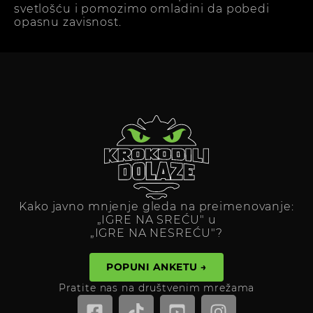
svetlošću i pomozimo omladini da pobedi
opasnu zavisnost.
Kako javno mnjenje gleda na preimenovanje:
„IGRE NA SREĆU" u
„IGRE NA NESREĆU"?
POPUNI ANKETU →
Pratite nas na društvenim mrežama