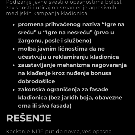
Podizanje javne svesti o opasnostima bolesti
zavisnosti i uticaj na smanjenje agresivnih
medijskih kampanja kladionica:
promena prihvaćenog naziva “Igre na
sreću” u “Igre na nesreću” (prvo u
žargonu, posle i službeno)
molba javnim ličnostima da ne
učestvuju u reklamiranju kladionica
zaustavljanje mehanizma nagovaranja
na klađenje kroz nuđenje bonusa
dobrodošlice
zakonska ograničenja za fasade
kladionica (bez jarkih boja, obavezne
crna ili siva fasada)
REŠENJE
Kockanje NIJE put do novca, već opasna