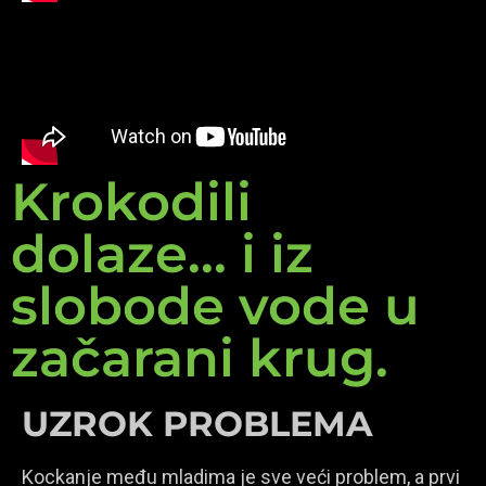
Krokodili
dolaze... i iz
slobode vode u
začarani krug.
UZROK PROBLEMA
Kockanje među mladima je sve veći problem, a prvi