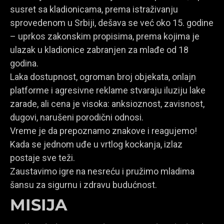
susret sa kladionicama, prema istraživanju
sprovedenom u Srbiji, dešava se već oko 15. godine
– uprkos zakonskim propisima, prema kojima je
ulazak u kladionice zabranjen za mlađe od 18
godina.
Laka dostupnost, ogroman broj objekata, onlajn
platforme i agresivne reklame stvaraju iluziju lake
zarade, ali cena je visoka: anksioznost, zavisnost,
dugovi, narušeni porodični odnosi.
Vreme je da prepoznamo znakove i reagujemo!
Kada se jednom uđe u vrtlog kockanja, izlaz
postaje sve teži.
Zaustavimo igre na nesreću i pružimo mladima
šansu za sigurnu i zdravu budućnost.
MISIJA