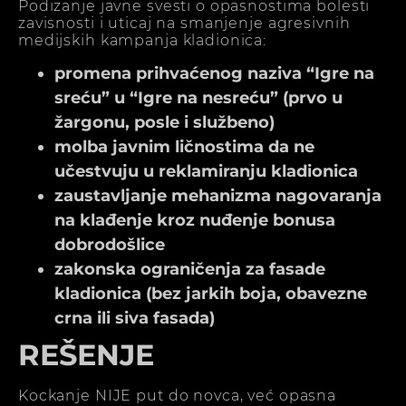
Podizanje javne svesti o opasnostima bolesti
zavisnosti i uticaj na smanjenje agresivnih
medijskih kampanja kladionica:
promena prihvaćenog naziva “Igre na
sreću” u “Igre na nesreću” (prvo u
žargonu, posle i službeno)
molba javnim ličnostima da ne
učestvuju u reklamiranju kladionica
zaustavljanje mehanizma nagovaranja
na klađenje kroz nuđenje bonusa
dobrodošlice
zakonska ograničenja za fasade
kladionica (bez jarkih boja, obavezne
crna ili siva fasada)
REŠENJE
Kockanje NIJE put do novca, već opasna