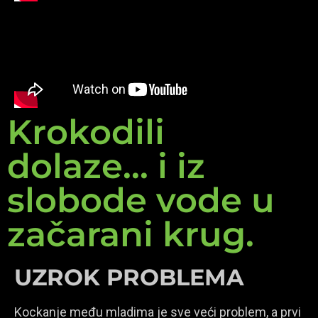
Krokodili
dolaze... i iz
slobode vode u
začarani krug.
UZROK PROBLEMA
Kockanje među mladima je sve veći problem, a prvi