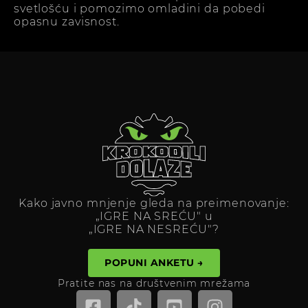
svetlošću i pomozimo omladini da pobedi
opasnu zavisnost.
Kako javno mnjenje gleda na preimenovanje:
„IGRE NA SREĆU" u
„IGRE NA NESREĆU"?
POPUNI ANKETU →
Pratite nas na društvenim mrežama