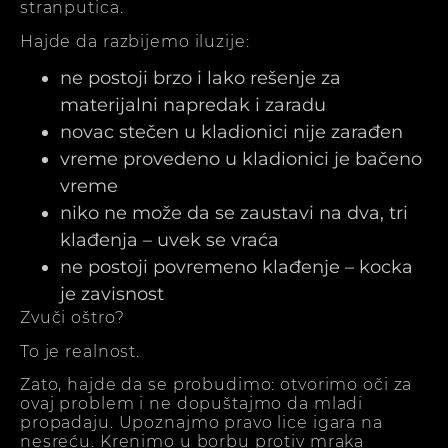
stranputica.
Hajde da razbijemo iluzije:
ne postoji brzo i lako rešenje za
materijalni napredak i zaradu
novac stečen u kladionici nije zarađen
vreme provedeno u kladionici je bačeno
vreme
niko ne može da se zaustavi na dva, tri
klađenja – uvek se vraća
ne postoji povremeno klađenje – kocka
je zavisnost
Zvuči oštro?
To je realnost.
Zato, hajde da se probudimo: otvorimo oči za
ovaj problem i ne dopuštajmo da mladi
propadaju. Upoznajmo pravo lice igara na
nesreću. Krenimo u borbu protiv mraka