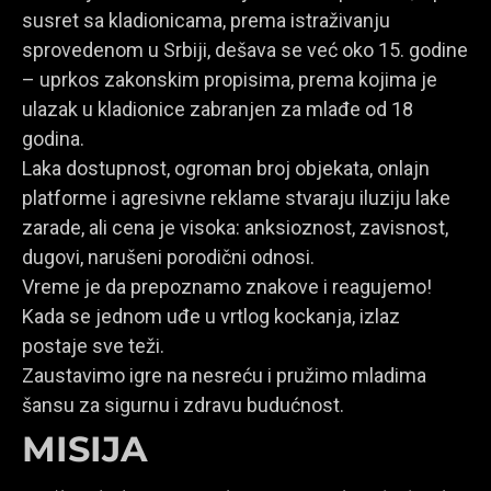
susret sa kladionicama, prema istraživanju
sprovedenom u Srbiji, dešava se već oko 15. godine
– uprkos zakonskim propisima, prema kojima je
ulazak u kladionice zabranjen za mlađe od 18
godina.
Laka dostupnost, ogroman broj objekata, onlajn
platforme i agresivne reklame stvaraju iluziju lake
zarade, ali cena je visoka: anksioznost, zavisnost,
dugovi, narušeni porodični odnosi.
Vreme je da prepoznamo znakove i reagujemo!
Kada se jednom uđe u vrtlog kockanja, izlaz
postaje sve teži.
Zaustavimo igre na nesreću i pružimo mladima
šansu za sigurnu i zdravu budućnost.
MISIJA