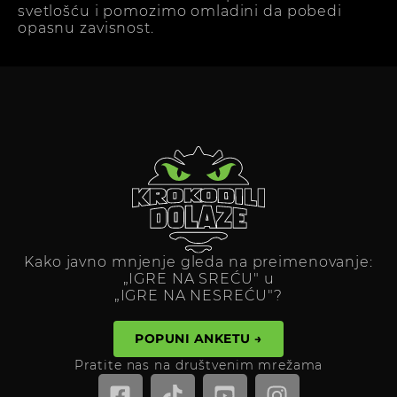
svetlošću i pomozimo omladini da pobedi
opasnu zavisnost.
Kako javno mnjenje gleda na preimenovanje:
„IGRE NA SREĆU" u
„IGRE NA NESREĆU"?
POPUNI ANKETU →
Pratite nas na društvenim mrežama