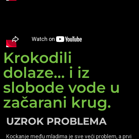
Krokodili
dolaze... i iz
slobode vode u
začarani krug.
UZROK PROBLEMA
Kockanje među mladima je sve veći problem, a prvi