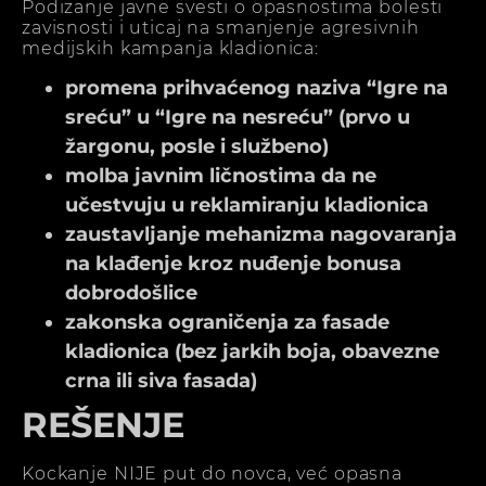
Podizanje javne svesti o opasnostima bolesti
zavisnosti i uticaj na smanjenje agresivnih
medijskih kampanja kladionica:
promena prihvaćenog naziva “Igre na
sreću” u “Igre na nesreću” (prvo u
žargonu, posle i službeno)
molba javnim ličnostima da ne
učestvuju u reklamiranju kladionica
zaustavljanje mehanizma nagovaranja
na klađenje kroz nuđenje bonusa
dobrodošlice
zakonska ograničenja za fasade
kladionica (bez jarkih boja, obavezne
crna ili siva fasada)
REŠENJE
Kockanje NIJE put do novca, već opasna