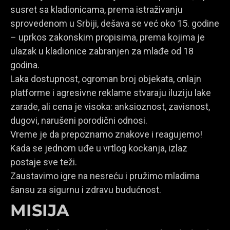
susret sa kladionicama, prema istraživanju
sprovedenom u Srbiji, dešava se već oko 15. godine
– uprkos zakonskim propisima, prema kojima je
ulazak u kladionice zabranjen za mlađe od 18
godina.
Laka dostupnost, ogroman broj objekata, onlajn
platforme i agresivne reklame stvaraju iluziju lake
zarade, ali cena je visoka: anksioznost, zavisnost,
dugovi, narušeni porodični odnosi.
Vreme je da prepoznamo znakove i reagujemo!
Kada se jednom uđe u vrtlog kockanja, izlaz
postaje sve teži.
Zaustavimo igre na nesreću i pružimo mladima
šansu za sigurnu i zdravu budućnost.
MISIJA