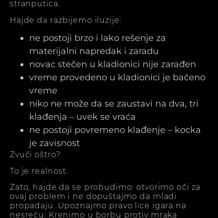
stranputica.
Hajde da razbijemo iluzije:
ne postoji brzo i lako rešenje za
materijalni napredak i zaradu
novac stečen u kladionici nije zarađen
vreme provedeno u kladionici je bačeno
vreme
niko ne može da se zaustavi na dva, tri
klađenja – uvek se vraća
ne postoji povremeno klađenje – kocka
je zavisnost
Zvuči oštro?
To je realnost.
Zato, hajde da se probudimo: otvorimo oči za
ovaj problem i ne dopuštajmo da mladi
propadaju. Upoznajmo pravo lice igara na
nesreću. Krenimo u borbu protiv mraka