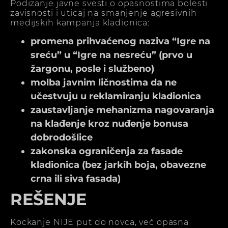
Podizanje javne svesti o opasnostima bolesti
zavisnosti i uticaj na smanjenje agresivnih
medijskih kampanja kladionica:
promena prihvaćenog naziva “Igre na
sreću” u “Igre na nesreću” (prvo u
žargonu, posle i službeno)
molba javnim ličnostima da ne
učestvuju u reklamiranju kladionica
zaustavljanje mehanizma nagovaranja
na klađenje kroz nuđenje bonusa
dobrodošlice
zakonska ograničenja za fasade
kladionica (bez jarkih boja, obavezne
crna ili siva fasada)
REŠENJE
Kockanje NIJE put do novca, već opasna