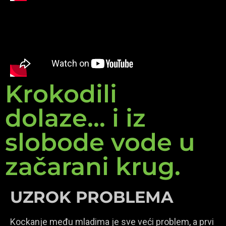
Krokodili
dolaze... i iz
slobode vode u
začarani krug.
UZROK PROBLEMA
Kockanje među mladima je sve veći problem, a prvi