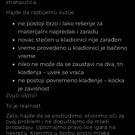
stranputica.
Hajde da razbijemo iluzije:
ne postoji brzo i lako rešenje za
materijalni napredak i zaradu
novac stečen u kladionici nije zarađen
vreme provedeno u kladionici je bačeno
vreme
niko ne može da se zaustavi na dva, tri
klađenja – uvek se vraća
ne postoji povremeno klađenje – kocka
je zavisnost
Zvuči oštro?
To je realnost.
Zato, hajde da se probudimo: otvorimo oči za
ovaj problem i ne dopuštajmo da mladi
propadaju. Upoznajmo pravo lice igara na
nesreću. Krenimo u borbu protiv mraka