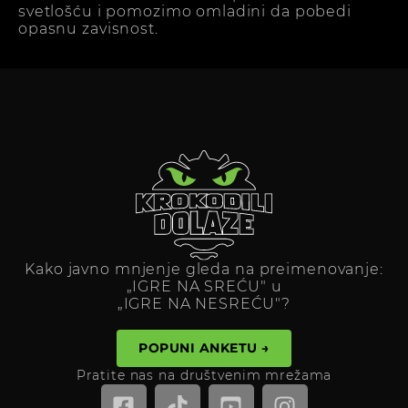
svetlošću i pomozimo omladini da pobedi
opasnu zavisnost.
Kako javno mnjenje gleda na preimenovanje:
„IGRE NA SREĆU" u
„IGRE NA NESREĆU"?
POPUNI ANKETU →
Pratite nas na društvenim mrežama