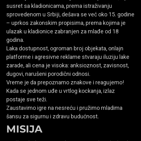
susret sa kladionicama, prema istraživanju
sprovedenom u Srbiji, dešava se već oko 15. godine
– uprkos zakonskim propisima, prema kojima je
ulazak u kladionice zabranjen za mlađe od 18
godina.
Laka dostupnost, ogroman broj objekata, onlajn
platforme i agresivne reklame stvaraju iluziju lake
zarade, ali cena je visoka: anksioznost, zavisnost,
dugovi, narušeni porodični odnosi.
Vreme je da prepoznamo znakove i reagujemo!
Kada se jednom uđe u vrtlog kockanja, izlaz
postaje sve teži.
Zaustavimo igre na nesreću i pružimo mladima
šansu za sigurnu i zdravu budućnost.
MISIJA