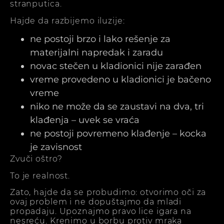
stranputica.
Hajde da razbijemo iluzije:
ne postoji brzo i lako rešenje za
materijalni napredak i zaradu
novac stečen u kladionici nije zarađen
vreme provedeno u kladionici je bačeno
vreme
niko ne može da se zaustavi na dva, tri
klađenja – uvek se vraća
ne postoji povremeno klađenje – kocka
je zavisnost
Zvuči oštro?
To je realnost.
Zato, hajde da se probudimo: otvorimo oči za
ovaj problem i ne dopuštajmo da mladi
propadaju. Upoznajmo pravo lice igara na
nesreću. Krenimo u borbu protiv mraka