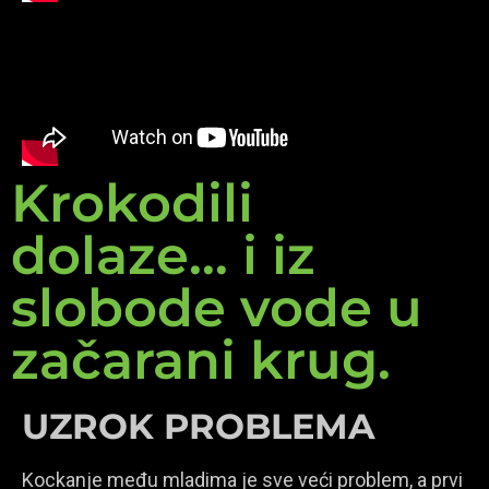
Krokodili
dolaze... i iz
slobode vode u
začarani krug.
UZROK PROBLEMA
Kockanje među mladima je sve veći problem, a prvi