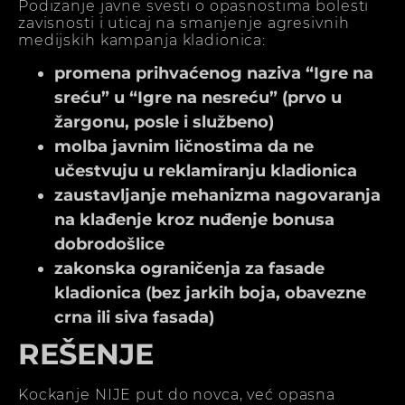
Podizanje javne svesti o opasnostima bolesti
zavisnosti i uticaj na smanjenje agresivnih
medijskih kampanja kladionica:
promena prihvaćenog naziva “Igre na
sreću” u “Igre na nesreću” (prvo u
žargonu, posle i službeno)
molba javnim ličnostima da ne
učestvuju u reklamiranju kladionica
zaustavljanje mehanizma nagovaranja
na klađenje kroz nuđenje bonusa
dobrodošlice
zakonska ograničenja za fasade
kladionica (bez jarkih boja, obavezne
crna ili siva fasada)
REŠENJE
Kockanje NIJE put do novca, već opasna