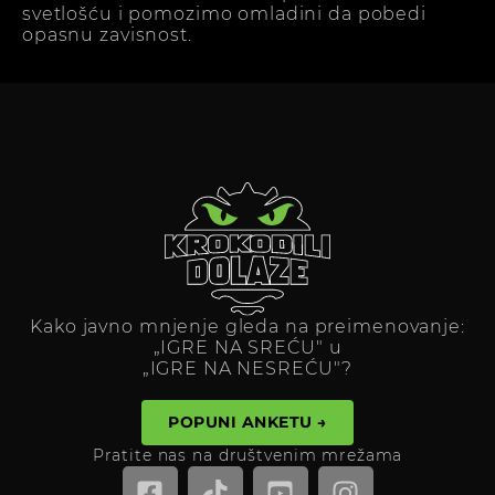
svetlošću i pomozimo omladini da pobedi
opasnu zavisnost.
Kako javno mnjenje gleda na preimenovanje:
„IGRE NA SREĆU" u
„IGRE NA NESREĆU"?
POPUNI ANKETU →
Pratite nas na društvenim mrežama