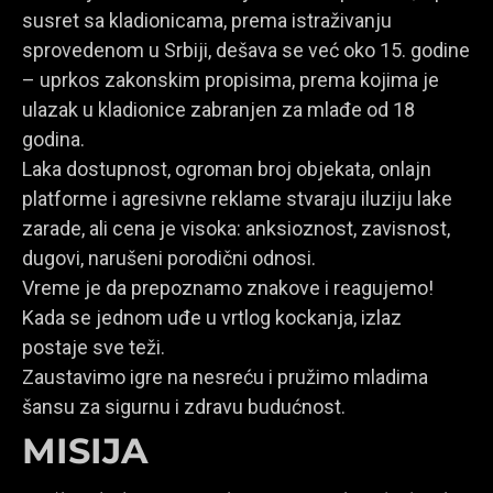
susret sa kladionicama, prema istraživanju
sprovedenom u Srbiji, dešava se već oko 15. godine
– uprkos zakonskim propisima, prema kojima je
ulazak u kladionice zabranjen za mlađe od 18
godina.
Laka dostupnost, ogroman broj objekata, onlajn
platforme i agresivne reklame stvaraju iluziju lake
zarade, ali cena je visoka: anksioznost, zavisnost,
dugovi, narušeni porodični odnosi.
Vreme je da prepoznamo znakove i reagujemo!
Kada se jednom uđe u vrtlog kockanja, izlaz
postaje sve teži.
Zaustavimo igre na nesreću i pružimo mladima
šansu za sigurnu i zdravu budućnost.
MISIJA