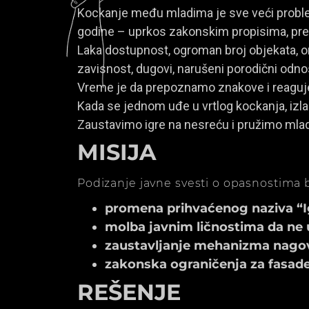
Kockanje među mladima je sve veći problem
godine – uprkos zakonskim propisima, prem
Laka dostupnost, ogroman broj objekata, onl
zavisnost, dugovi, narušeni porodični odno
Vreme je da prepoznamo znakove i reagu
Kada se jednom uđe u vrtlog kockanja, izla
Zaustavimo igre na nesreću i pružimo mla
MISIJA
Podizanje javne svesti o opasnostima b
promena prihvaćenog naziva “Igr
molba javnim ličnostima da ne 
zaustavljanje mehanizma nagov
zakonska ograničenja za fasade k
REŠENJE