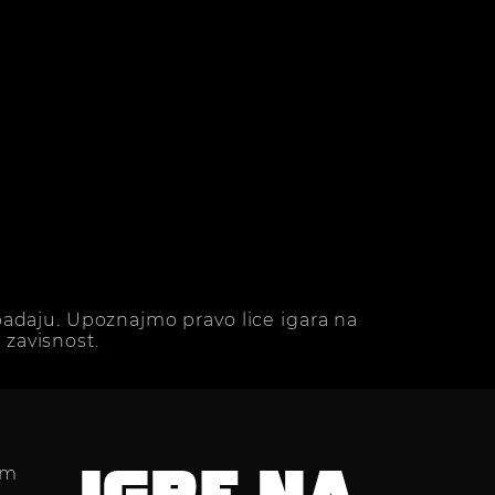
adaju. Upoznajmo pravo lice igara na
zavisnost.
im