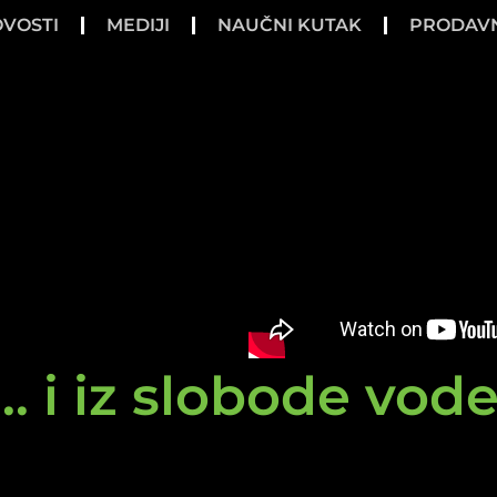
VOSTI
MEDIJI
NAUČNI KUTAK
PRODAV
.. i iz slobode vod