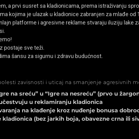
, a prvi susret sa kladionicama, prema istraživanju spro
a kojima je ulazak u kladionice zabranjen za mlađe od 
ajn platforme i agresivne reklame stvaraju iluziju lake za
si.
jemo!
z postaje sve teži.
dima šansu za sigurnu i zdravu budućnost.
olesti zavisnosti i uticaj na smanjenje agresivnih 
e na sreću” u “Igre na nesreću” (prvo u žargonu
učestvuju u reklamiranju kladionica
aranja na klađenje kroz nuđenje bonusa dobrod
ladionica (bez jarkih boja, obavezne crna ili si