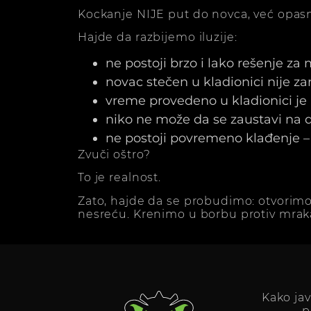
Kockanje NIJE put do novca, već opasn
Hajde da razbijemo iluzije:
ne postoji brzo i lako rešenje za
novac stečen u kladionici nije z
vreme provedeno u kladionici j
niko ne može da se zaustavi na dv
ne postoji povremeno klađenje – 
Zvuči oštro?
To je realnost.
Zato, hajde da se probudimo: otvorimo
nesreću. Krenimo u borbu protiv mrak
Kako ja
p