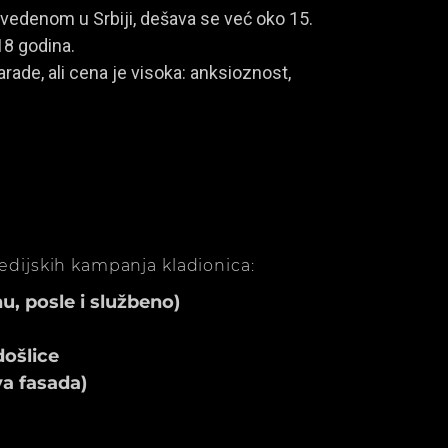
vedenom u Srbiji, dešava se već oko 15.
18 godina.
rade, ali cena je visoka: anksioznost,
medijskih kampanja kladionica:
, posle i službeno)
ošlice
va fasada)