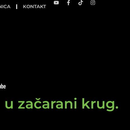
NICA
KONTAKT
e u začarani krug.