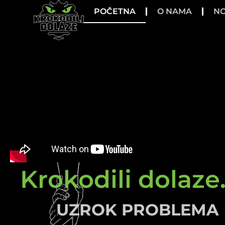
POČETNA
O NAMA
NO
Krokodili dolaze.
UZROK PROBLEMA