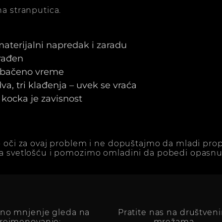
a stranputica.
 materijalni napredak i zaradu
arađen
e bačeno vreme
a, tri klađenja – uvek se vraća
kocka je zavisnost
 oči za ovaj problem i ne dopuštajmo da mladi prop
a svetlošću i pomozimo omladini da pobedi opasnu 
vno mnjenje gleda na
Pratite nas na društven
reimenovanje:
mrežama