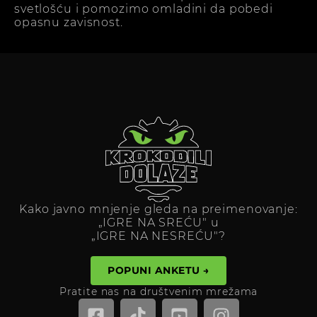
svetlošću i pomozimo omladini da pobedi
opasnu zavisnost.
Kako javno mnjenje gleda na preimenovanje:
„IGRE NA SREĆU" u
„IGRE NA NESREĆU"?
POPUNI ANKETU →
Pratite nas na društvenim mrežama