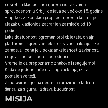
susret sa kladionicama, prema istraživanju
sprovedenom u Srbiji, dešava se već oko 15. godine
– uprkos zakonskim propisima, prema kojima je
ulazak u kladionice zabranjen za mlađe od 18
godina.
Laka dostupnost, ogroman broj objekata, onlajn
platforme i agresivne reklame stvaraju iluziju lake
zarade, ali cena je visoka: anksioznost, zavisnost,
dugovi, narušeni porodični odnosi.
Vreme je da prepoznamo znakove i reagujemo!
Kada se jednom uđe u vrtlog kockanja, izlaz
postaje sve teži.
Zaustavimo igre na nesreću i pružimo mladima
šansu za sigurnu i zdravu budućnost.
MISIJA