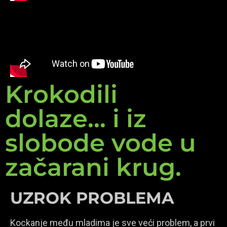
Krokodili
dolaze... i iz
slobode vode u
začarani krug.
UZROK PROBLEMA
Kockanje među mladima je sve veći problem, a prvi