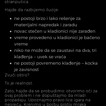
stranputica.
Hajde da razbijemo iluzije:
ne postoji brzo i lako rešenje za
materijalni napredak i zaradu
novac stečen u kladionici nije zarađen
vreme provedeno u kladionici je bačeno
vreme
niko ne može da se zaustavi na dva, tri
klađenja – uvek se vraća
ne postoji povremeno klađenje – kocka
je zavisnost
Zvuči oštro?
To je realnost.
Zato, hajde da se probudimo: otvorimo oči za
ovaj problem i ne dopuštajmo da mladi
propadaju. Upoznajmo pravo lice igara na
nesreću. Krenimo u borbu protiv mraka