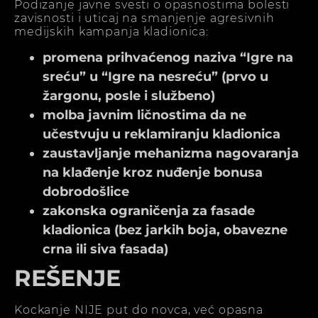
Podizanje javne svesti o opasnostima bolesti
zavisnosti i uticaj na smanjenje agresivnih
medijskih kampanja kladionica:
promena prihvaćenog naziva “Igre na
sreću” u “Igre na nesreću” (prvo u
žargonu, posle i službeno)
molba javnim ličnostima da ne
učestvuju u reklamiranju kladionica
zaustavljanje mehanizma nagovaranja
na klađenje kroz nuđenje bonusa
dobrodošlice
zakonska ograničenja za fasade
kladionica (bez jarkih boja, obavezne
crna ili siva fasada)
REŠENJE
Kockanje NIJE put do novca, već opasna