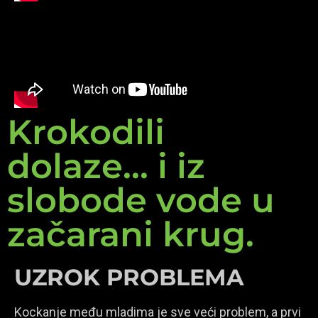
Krokodili
dolaze... i iz
slobode vode u
začarani krug.
UZROK PROBLEMA
Kockanje među mladima je sve veći problem, a prvi