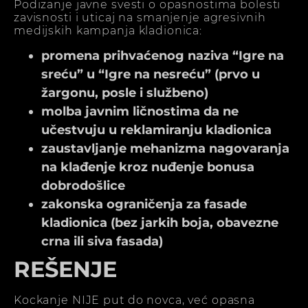
Podizanje javne svesti o opasnostima bolesti
zavisnosti i uticaj na smanjenje agresivnih
medijskih kampanja kladionica:
promena prihvaćenog naziva “Igre na
sreću” u “Igre na nesreću” (prvo u
žargonu, posle i službeno)
molba javnim ličnostima da ne
učestvuju u reklamiranju kladionica
zaustavljanje mehanizma nagovaranja
na klađenje kroz nuđenje bonusa
dobrodošlice
zakonska ograničenja za fasade
kladionica (bez jarkih boja, obavezne
crna ili siva fasada)
REŠENJE
Kockanje NIJE put do novca, već opasna