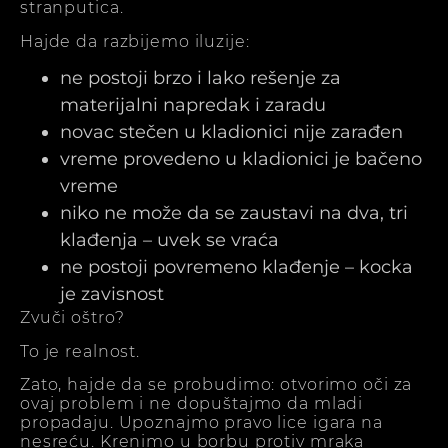
stranputica.
Hajde da razbijemo iluzije:
ne postoji brzo i lako rešenje za
materijalni napredak i zaradu
novac stečen u kladionici nije zarađen
vreme provedeno u kladionici je bačeno
vreme
niko ne može da se zaustavi na dva, tri
klađenja – uvek se vraća
ne postoji povremeno klađenje – kocka
je zavisnost
Zvuči oštro?
To je realnost.
Zato, hajde da se probudimo: otvorimo oči za
ovaj problem i ne dopuštajmo da mladi
propadaju. Upoznajmo pravo lice igara na
nesreću. Krenimo u borbu protiv mraka