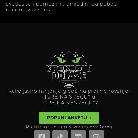
svetlošću i pomozimo omladini da pobedi
opasnu zavisnost.
Kako javno mnjenje gleda na preimenovanje:
„IGRE NA SREĆU" u
„IGRE NA NESREĆU"?
POPUNI ANKETU →
Pratite nas na društvenim mrežama