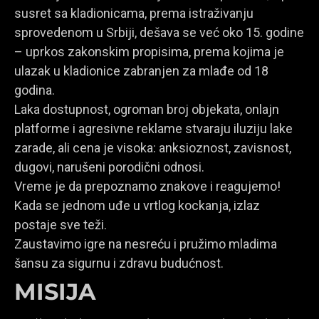
susret sa kladionicama, prema istraživanju
sprovedenom u Srbiji, dešava se već oko 15. godine
– uprkos zakonskim propisima, prema kojima je
ulazak u kladionice zabranjen za mlađe od 18
godina.
Laka dostupnost, ogroman broj objekata, onlajn
platforme i agresivne reklame stvaraju iluziju lake
zarade, ali cena je visoka: anksioznost, zavisnost,
dugovi, narušeni porodični odnosi.
Vreme je da prepoznamo znakove i reagujemo!
Kada se jednom uđe u vrtlog kockanja, izlaz
postaje sve teži.
Zaustavimo igre na nesreću i pružimo mladima
šansu za sigurnu i zdravu budućnost.
MISIJA