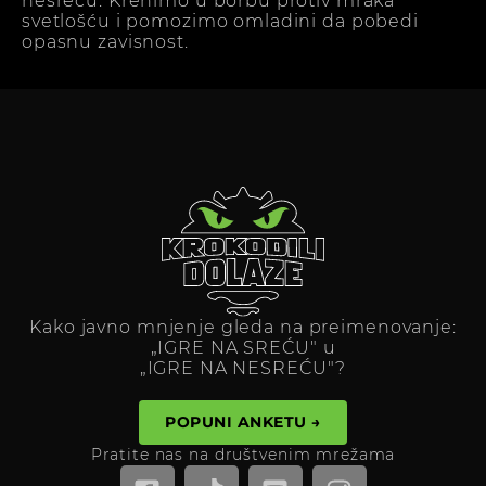
nesreću. Krenimo u borbu protiv mraka
svetlošću i pomozimo omladini da pobedi
opasnu zavisnost.
Kako javno mnjenje gleda na preimenovanje:
„IGRE NA SREĆU" u
„IGRE NA NESREĆU"?
POPUNI ANKETU →
Pratite nas na društvenim mrežama