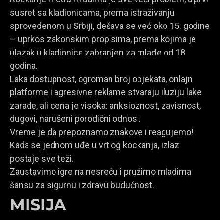
susret sa kladionicama, prema istraživanju
sprovedenom u Srbiji, dešava se već oko 15. godine
– uprkos zakonskim propisima, prema kojima je
ulazak u kladionice zabranjen za mlađe od 18
godina.
Laka dostupnost, ogroman broj objekata, onlajn
platforme i agresivne reklame stvaraju iluziju lake
zarade, ali cena je visoka: anksioznost, zavisnost,
dugovi, narušeni porodični odnosi.
Vreme je da prepoznamo znakove i reagujemo!
Kada se jednom uđe u vrtlog kockanja, izlaz
postaje sve teži.
Zaustavimo igre na nesreću i pružimo mladima
šansu za sigurnu i zdravu budućnost.
MISIJA