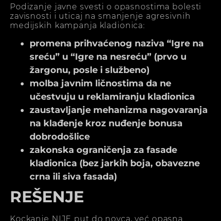
Podizanje javne svesti o opasnostima bolesti
zavisnosti i uticaj na smanjenje agresivnih
medijskih kampanja kladionica:
promena prihvaćenog naziva “Igre na
sreću” u “Igre na nesreću” (prvo u
žargonu, posle i službeno)
molba javnim ličnostima da ne
učestvuju u reklamiranju kladionica
zaustavljanje mehanizma nagovaranja
na klađenje kroz nuđenje bonusa
dobrodošlice
zakonska ograničenja za fasade
kladionica (bez jarkih boja, obavezne
crna ili siva fasada)
REŠENJE
Kockanje NIJE put do novca, već opasna