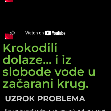
Krokodili
dolaze... i iz
slobode vode u
začarani krug.
UZROK PROBLEMA
Kockanje među mladima je sve veći problem, a prvi