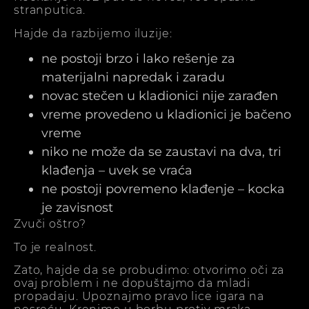
stranputica.
Hajde da razbijemo iluzije:
ne postoji brzo i lako rešenje za
materijalni napredak i zaradu
novac stečen u kladionici nije zarađen
vreme provedeno u kladionici je bačeno
vreme
niko ne može da se zaustavi na dva, tri
klađenja – uvek se vraća
ne postoji povremeno klađenje – kocka
je zavisnost
Zvuči oštro?
To je realnost.
Zato, hajde da se probudimo: otvorimo oči za
ovaj problem i ne dopuštajmo da mladi
propadaju. Upoznajmo pravo lice igara na