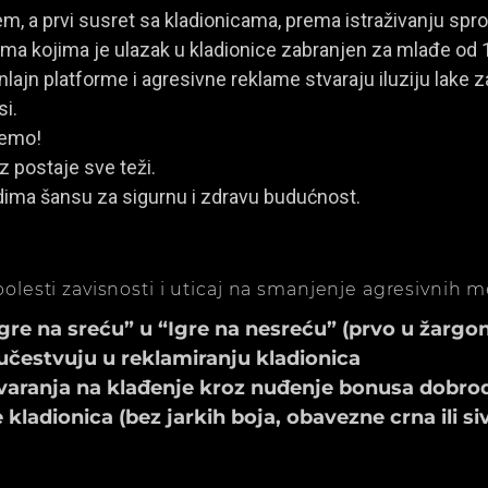
, a prvi susret sa kladionicama, prema istraživanju spro
a kojima je ulazak u kladionice zabranjen za mlađe od 
ajn platforme i agresivne reklame stvaraju iluziju lake za
si.
jemo!
z postaje sve teži.
dima šansu za sigurnu i zdravu budućnost.
olesti zavisnosti i uticaj na smanjenje agresivnih 
e na sreću” u “Igre na nesreću” (prvo u žargonu
učestvuju u reklamiranju kladionica
aranja na klađenje kroz nuđenje bonusa dobrod
ladionica (bez jarkih boja, obavezne crna ili si