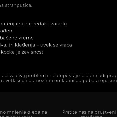
a stranputica.
 materijalni napredak i zaradu
arađen
e bačeno vreme
a, tri klađenja – uvek se vraća
kocka je zavisnost
 oči za ovaj problem i ne dopuštajmo da mladi prop
a svetlošću i pomozimo omladini da pobedi opasnu 
vno mnjenje gleda na
Pratite nas na društven