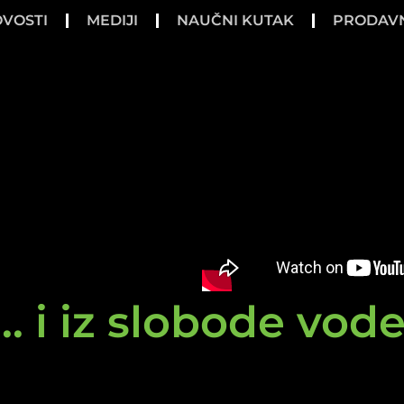
VOSTI
MEDIJI
NAUČNI KUTAK
PRODAV
.. i iz slobode vod