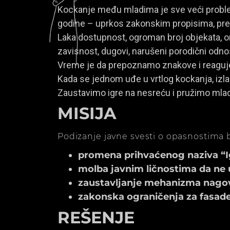
Kockanje među mladima je sve veći problem
godine – uprkos zakonskim propisima, prem
Laka dostupnost, ogroman broj objekata, onl
zavisnost, dugovi, narušeni porodični odno
Vreme je da prepoznamo znakove i reagu
Kada se jednom uđe u vrtlog kockanja, izla
Zaustavimo igre na nesreću i pružimo mla
MISIJA
Podizanje javne svesti o opasnostima b
promena prihvaćenog naziva “Igr
molba javnim ličnostima da ne 
zaustavljanje mehanizma nagov
zakonska ograničenja za fasade k
REŠENJE