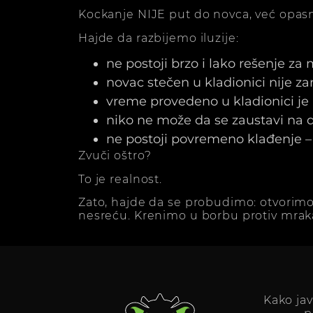
Kockanje NIJE put do novca, već opasn
Hajde da razbijemo iluzije:
ne postoji brzo i lako rešenje za
novac stečen u kladionici nije z
vreme provedeno u kladionici j
niko ne može da se zaustavi na dv
ne postoji povremeno klađenje – 
Zvuči oštro?
To je realnost.
Zato, hajde da se probudimo: otvorimo
nesreću. Krenimo u borbu protiv mrak
Kako ja