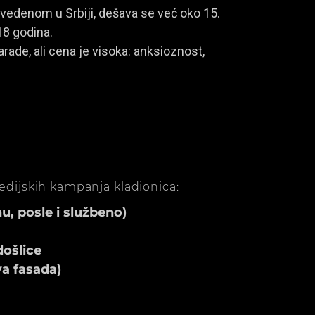
vedenom u Srbiji, dešava se već oko 15.
18 godina.
rade, ali cena je visoka: anksioznost,
medijskih kampanja kladionica:
, posle i službeno)
ošlice
va fasada)