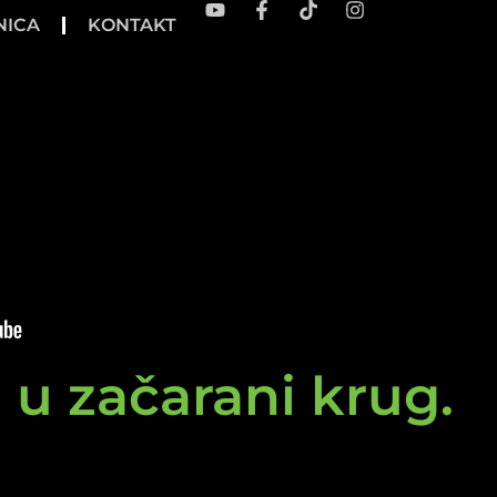
NICA
KONTAKT
e u začarani krug.