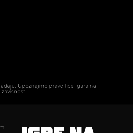
adaju. Upoznajmo pravo lice igara na
zavisnost.
im