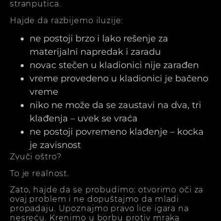
stranputica.
Hajde da razbijemo iluzije:
ne postoji brzo i lako rešenje za
materijalni napredak i zaradu
novac stečen u kladionici nije zarađen
vreme provedeno u kladionici je bačeno
vreme
niko ne može da se zaustavi na dva, tri
klađenja – uvek se vraća
ne postoji povremeno klađenje – kocka
je zavisnost
Zvuči oštro?
To je realnost.
Zato, hajde da se probudimo: otvorimo oči za
ovaj problem i ne dopuštajmo da mladi
propadaju. Upoznajmo pravo lice igara na
nesreću. Krenimo u borbu protiv mraka