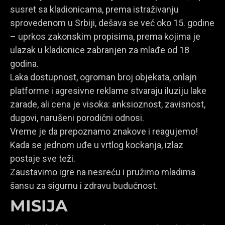
susret sa kladionicama, prema istraživanju
sprovedenom u Srbiji, dešava se već oko 15. godine
– uprkos zakonskim propisima, prema kojima je
ulazak u kladionice zabranjen za mlađe od 18
godina.
Laka dostupnost, ogroman broj objekata, onlajn
platforme i agresivne reklame stvaraju iluziju lake
zarade, ali cena je visoka: anksioznost, zavisnost,
dugovi, narušeni porodični odnosi.
Vreme je da prepoznamo znakove i reagujemo!
Kada se jednom uđe u vrtlog kockanja, izlaz
postaje sve teži.
Zaustavimo igre na nesreću i pružimo mladima
šansu za sigurnu i zdravu budućnost.
MISIJA