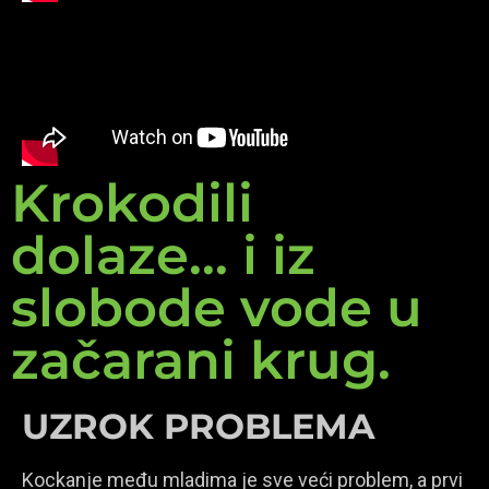
Krokodili
dolaze... i iz
slobode vode u
začarani krug.
UZROK PROBLEMA
Kockanje među mladima je sve veći problem, a prvi