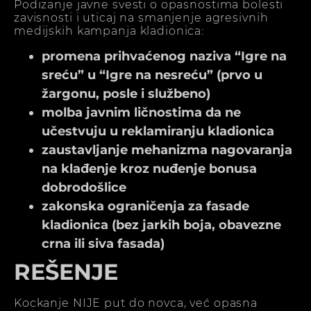
Podizanje javne svesti o opasnostima bolesti
zavisnosti i uticaj na smanjenje agresivnih
medijskih kampanja kladionica:
promena prihvaćenog naziva “Igre na
sreću” u “Igre na nesreću” (prvo u
žargonu, posle i službeno)
molba javnim ličnostima da ne
učestvuju u reklamiranju kladionica
zaustavljanje mehanizma nagovaranja
na klađenje kroz nuđenje bonusa
dobrodošlice
zakonska ograničenja za fasade
kladionica (bez jarkih boja, obavezne
crna ili siva fasada)
REŠENJE
Kockanje NIJE put do novca, već opasna