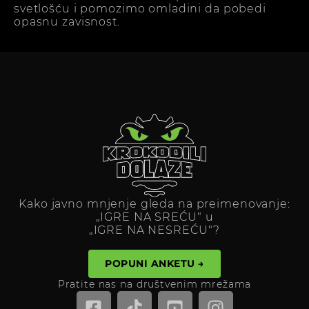
svetlošću i pomozimo omladini da pobedi
opasnu zavisnost.
Kako javno mnjenje gleda na preimenovanje:
„IGRE NA SREĆU" u
„IGRE NA NESREĆU"?
POPUNI ANKETU →
Pratite nas na društvenim mrežama