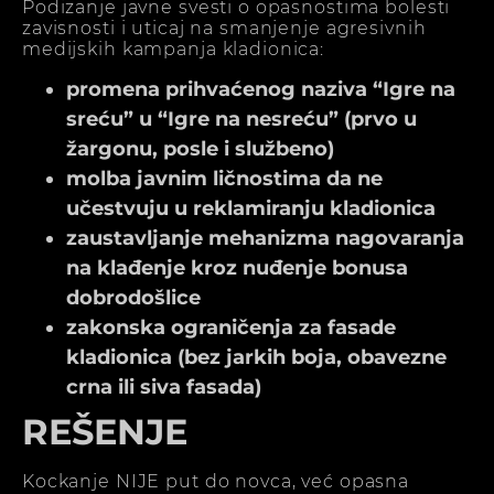
Podizanje javne svesti o opasnostima bolesti
zavisnosti i uticaj na smanjenje agresivnih
medijskih kampanja kladionica:
promena prihvaćenog naziva “Igre na
sreću” u “Igre na nesreću” (prvo u
žargonu, posle i službeno)
molba javnim ličnostima da ne
učestvuju u reklamiranju kladionica
zaustavljanje mehanizma nagovaranja
na klađenje kroz nuđenje bonusa
dobrodošlice
zakonska ograničenja za fasade
kladionica (bez jarkih boja, obavezne
crna ili siva fasada)
REŠENJE
Kockanje NIJE put do novca, već opasna