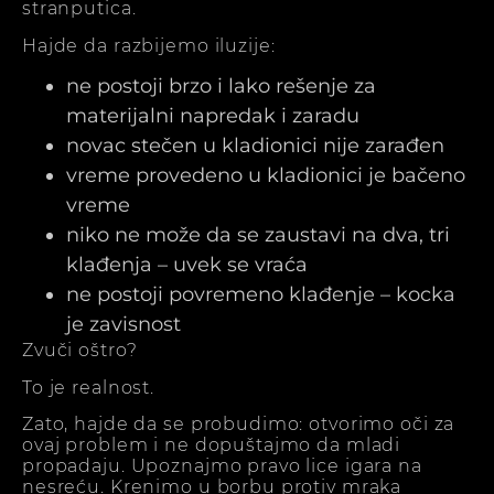
stranputica.
Hajde da razbijemo iluzije:
ne postoji brzo i lako rešenje za
materijalni napredak i zaradu
novac stečen u kladionici nije zarađen
vreme provedeno u kladionici je bačeno
vreme
niko ne može da se zaustavi na dva, tri
klađenja – uvek se vraća
ne postoji povremeno klađenje – kocka
je zavisnost
Zvuči oštro?
To je realnost.
Zato, hajde da se probudimo: otvorimo oči za
ovaj problem i ne dopuštajmo da mladi
propadaju. Upoznajmo pravo lice igara na
nesreću. Krenimo u borbu protiv mraka