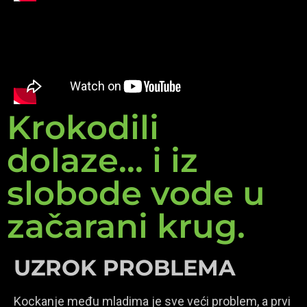
Krokodili
dolaze... i iz
slobode vode u
začarani krug.
UZROK PROBLEMA
Kockanje među mladima je sve veći problem, a prvi