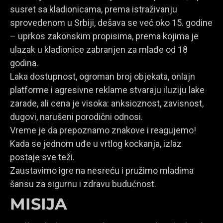
susret sa kladionicama, prema istraživanju
sprovedenom u Srbiji, dešava se već oko 15. godine
– uprkos zakonskim propisima, prema kojima je
ulazak u kladionice zabranjen za mlađe od 18
godina.
Laka dostupnost, ogroman broj objekata, onlajn
platforme i agresivne reklame stvaraju iluziju lake
zarade, ali cena je visoka: anksioznost, zavisnost,
dugovi, narušeni porodični odnosi.
Vreme je da prepoznamo znakove i reagujemo!
Kada se jednom uđe u vrtlog kockanja, izlaz
postaje sve teži.
Zaustavimo igre na nesreću i pružimo mladima
šansu za sigurnu i zdravu budućnost.
MISIJA