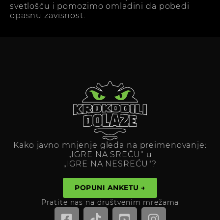
svetlošću i pomozimo omladini da pobedi
opasnu zavisnost.
Kako javno mnjenje gleda na preimenovanje:
„IGRE NA SREĆU" u
„IGRE NA NESREĆU"?
POPUNI ANKETU →
Pratite nas na društvenim mrežama