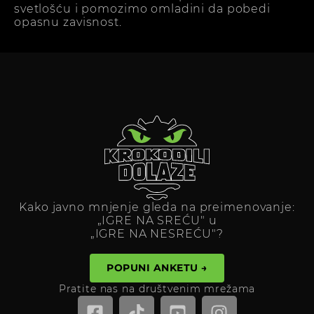
svetlošću i pomozimo omladini da pobedi
opasnu zavisnost.
Kako javno mnjenje gleda na preimenovanje:
„IGRE NA SREĆU" u
„IGRE NA NESREĆU"?
POPUNI ANKETU →
Pratite nas na društvenim mrežama