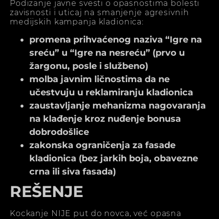
Podizanje javne svesti o opasnostima bolesti
zavisnosti i uticaj na smanjenje agresivnih
medijskih kampanja kladionica:
promena prihvaćenog naziva “Igre na
sreću” u “Igre na nesreću” (prvo u
žargonu, posle i službeno)
molba javnim ličnostima da ne
učestvuju u reklamiranju kladionica
zaustavljanje mehanizma nagovaranja
na klađenje kroz nuđenje bonusa
dobrodošlice
zakonska ograničenja za fasade
kladionica (bez jarkih boja, obavezne
crna ili siva fasada)
REŠENJE
Kockanje NIJE put do novca, već opasna