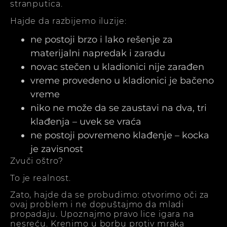
stranputica.
Hajde da razbijemo iluzije:
ne postoji brzo i lako rešenje za
materijalni napredak i zaradu
novac stečen u kladionici nije zarađen
vreme provedeno u kladionici je bačeno
vreme
niko ne može da se zaustavi na dva, tri
klađenja – uvek se vraća
ne postoji povremeno klađenje – kocka
je zavisnost
Zvuči oštro?
To je realnost.
Zato, hajde da se probudimo: otvorimo oči za
ovaj problem i ne dopuštajmo da mladi
propadaju. Upoznajmo pravo lice igara na
nesreću. Krenimo u borbu protiv mraka