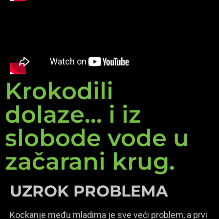
Krokodili
dolaze... i iz
slobode vode u
začarani krug.
UZROK PROBLEMA
Kockanje među mladima je sve veći problem, a prvi