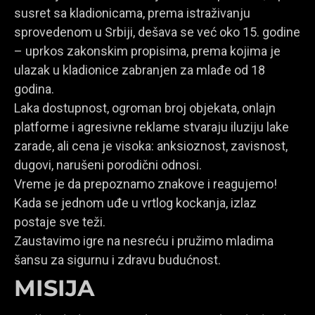
susret sa kladionicama, prema istraživanju
sprovedenom u Srbiji, dešava se već oko 15. godine
– uprkos zakonskim propisima, prema kojima je
ulazak u kladionice zabranjen za mlađe od 18
godina.
Laka dostupnost, ogroman broj objekata, onlajn
platforme i agresivne reklame stvaraju iluziju lake
zarade, ali cena je visoka: anksioznost, zavisnost,
dugovi, narušeni porodični odnosi.
Vreme je da prepoznamo znakove i reagujemo!
Kada se jednom uđe u vrtlog kockanja, izlaz
postaje sve teži.
Zaustavimo igre na nesreću i pružimo mladima
šansu za sigurnu i zdravu budućnost.
MISIJA