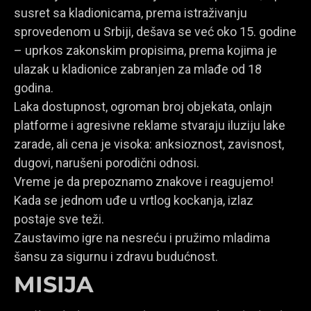
susret sa kladionicama, prema istraživanju
sprovedenom u Srbiji, dešava se već oko 15. godine
– uprkos zakonskim propisima, prema kojima je
ulazak u kladionice zabranjen za mlađe od 18
godina.
Laka dostupnost, ogroman broj objekata, onlajn
platforme i agresivne reklame stvaraju iluziju lake
zarade, ali cena je visoka: anksioznost, zavisnost,
dugovi, narušeni porodični odnosi.
Vreme je da prepoznamo znakove i reagujemo!
Kada se jednom uđe u vrtlog kockanja, izlaz
postaje sve teži.
Zaustavimo igre na nesreću i pružimo mladima
šansu za sigurnu i zdravu budućnost.
MISIJA