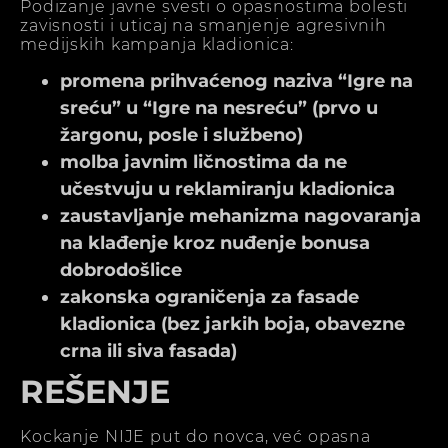
Podizanje javne svesti o opasnostima bolesti
zavisnosti i uticaj na smanjenje agresivnih
medijskih kampanja kladionica:
promena prihvaćenog naziva “Igre na
sreću” u “Igre na nesreću” (prvo u
žargonu, posle i službeno)
molba javnim ličnostima da ne
učestvuju u reklamiranju kladionica
zaustavljanje mehanizma nagovaranja
na klađenje kroz nuđenje bonusa
dobrodošlice
zakonska ograničenja za fasade
kladionica (bez jarkih boja, obavezne
crna ili siva fasada)
REŠENJE
Kockanje NIJE put do novca, već opasna