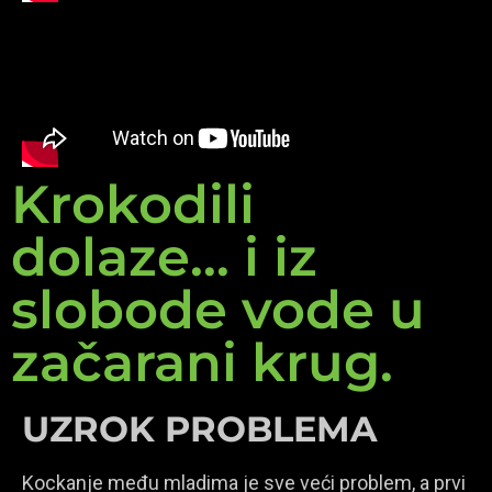
Krokodili
dolaze... i iz
slobode vode u
začarani krug.
UZROK PROBLEMA
Kockanje među mladima je sve veći problem, a prvi