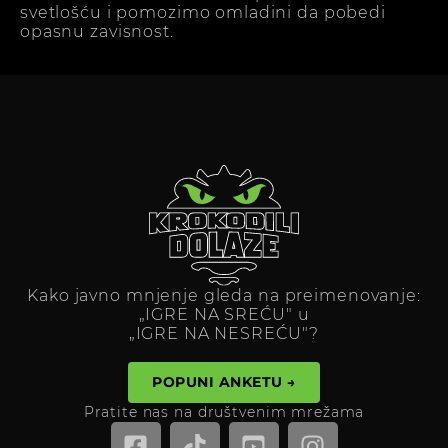
svetlošću i pomozimo omladini da pobedi
opasnu zavisnost.
Kako javno mnjenje gleda na preimenovanje:
„IGRE NA SREĆU" u
„IGRE NA NESREĆU"?
POPUNI ANKETU →
Pratite nas na društvenim mrežama