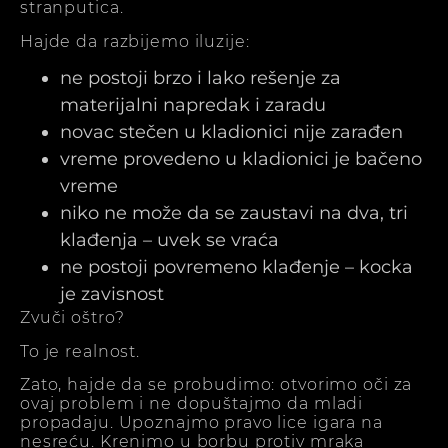
stranputica.
Hajde da razbijemo iluzije:
ne postoji brzo i lako rešenje za
materijalni napredak i zaradu
novac stečen u kladionici nije zarađen
vreme provedeno u kladionici je bačeno
vreme
niko ne može da se zaustavi na dva, tri
klađenja – uvek se vraća
ne postoji povremeno klađenje – kocka
je zavisnost
Zvuči oštro?
To je realnost.
Zato, hajde da se probudimo: otvorimo oči za
ovaj problem i ne dopuštajmo da mladi
propadaju. Upoznajmo pravo lice igara na
nesreću. Krenimo u borbu protiv mraka