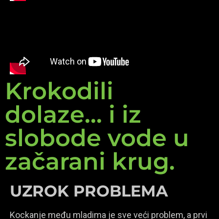
Krokodili
dolaze... i iz
slobode vode u
začarani krug.
UZROK PROBLEMA
Kockanje među mladima je sve veći problem, a prvi