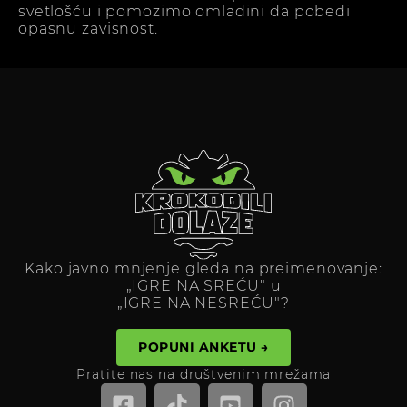
svetlošću i pomozimo omladini da pobedi
opasnu zavisnost.
Kako javno mnjenje gleda na preimenovanje:
„IGRE NA SREĆU" u
„IGRE NA NESREĆU"?
POPUNI ANKETU →
Pratite nas na društvenim mrežama