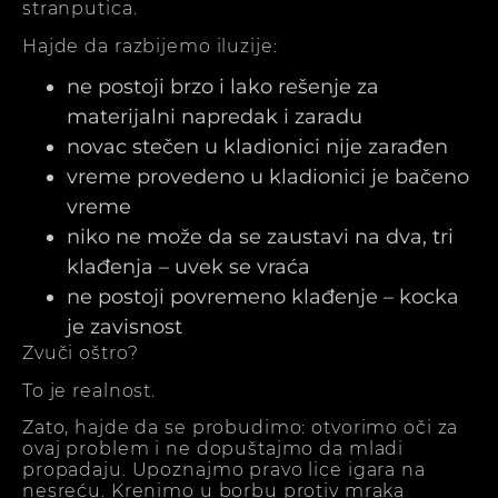
stranputica.
Hajde da razbijemo iluzije:
ne postoji brzo i lako rešenje za
materijalni napredak i zaradu
novac stečen u kladionici nije zarađen
vreme provedeno u kladionici je bačeno
vreme
niko ne može da se zaustavi na dva, tri
klađenja – uvek se vraća
ne postoji povremeno klađenje – kocka
je zavisnost
Zvuči oštro?
To je realnost.
Zato, hajde da se probudimo: otvorimo oči za
ovaj problem i ne dopuštajmo da mladi
propadaju. Upoznajmo pravo lice igara na
nesreću. Krenimo u borbu protiv mraka