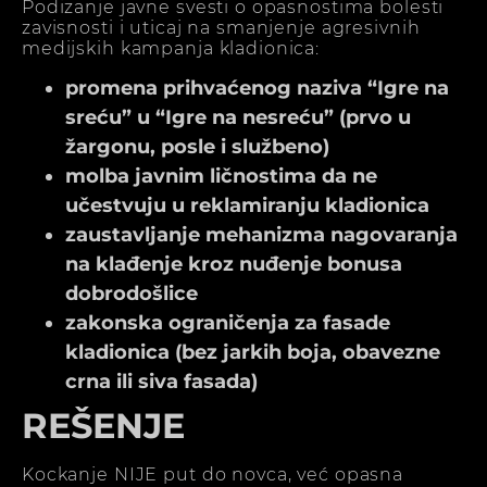
Podizanje javne svesti o opasnostima bolesti
zavisnosti i uticaj na smanjenje agresivnih
medijskih kampanja kladionica:
promena prihvaćenog naziva “Igre na
sreću” u “Igre na nesreću” (prvo u
žargonu, posle i službeno)
molba javnim ličnostima da ne
učestvuju u reklamiranju kladionica
zaustavljanje mehanizma nagovaranja
na klađenje kroz nuđenje bonusa
dobrodošlice
zakonska ograničenja za fasade
kladionica (bez jarkih boja, obavezne
crna ili siva fasada)
REŠENJE
Kockanje NIJE put do novca, već opasna