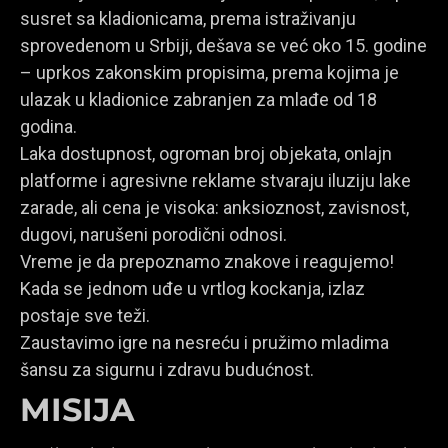
susret sa kladionicama, prema istraživanju
sprovedenom u Srbiji, dešava se već oko 15. godine
– uprkos zakonskim propisima, prema kojima je
ulazak u kladionice zabranjen za mlađe od 18
godina.
Laka dostupnost, ogroman broj objekata, onlajn
platforme i agresivne reklame stvaraju iluziju lake
zarade, ali cena je visoka: anksioznost, zavisnost,
dugovi, narušeni porodični odnosi.
Vreme je da prepoznamo znakove i reagujemo!
Kada se jednom uđe u vrtlog kockanja, izlaz
postaje sve teži.
Zaustavimo igre na nesreću i pružimo mladima
šansu za sigurnu i zdravu budućnost.
MISIJA