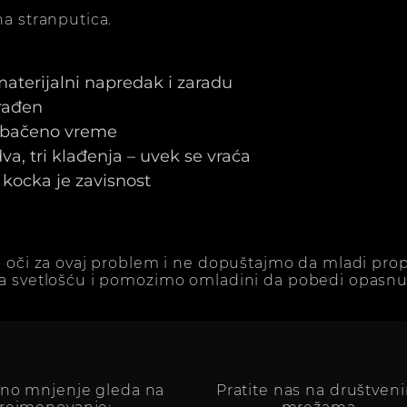
a stranputica.
 materijalni napredak i zaradu
arađen
e bačeno vreme
a, tri klađenja – uvek se vraća
kocka je zavisnost
 oči za ovaj problem i ne dopuštajmo da mladi prop
a svetlošću i pomozimo omladini da pobedi opasnu 
vno mnjenje gleda na
Pratite nas na društven