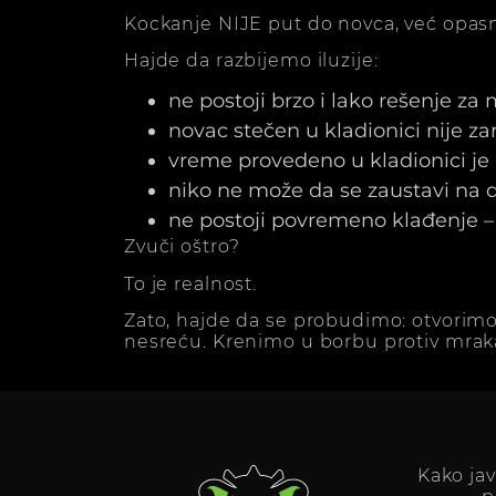
Kockanje NIJE put do novca, već opasn
Hajde da razbijemo iluzije:
ne postoji brzo i lako rešenje za
novac stečen u kladionici nije z
vreme provedeno u kladionici j
niko ne može da se zaustavi na dv
ne postoji povremeno klađenje – 
Zvuči oštro?
To je realnost.
Zato, hajde da se probudimo: otvorimo
nesreću. Krenimo u borbu protiv mrak
Kako ja