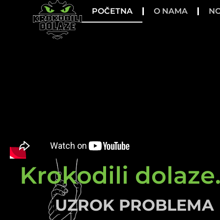
POČETNA
O NAMA
NO
Krokodili dolaze.
UZROK PROBLEMA