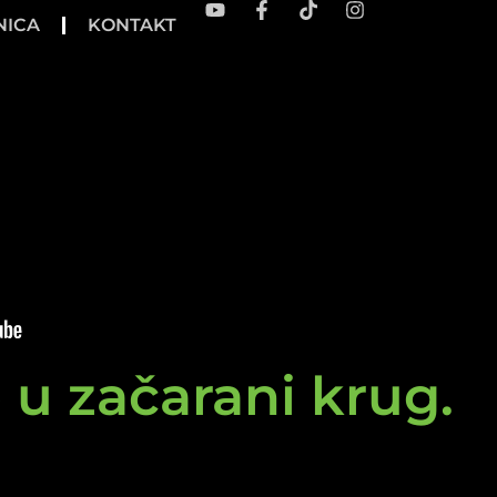
NICA
KONTAKT
e u začarani krug.