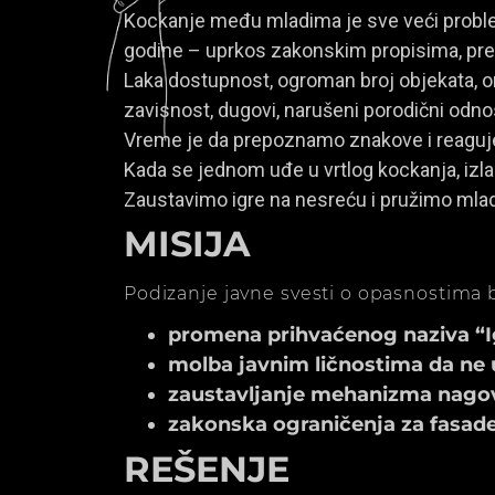
Kockanje među mladima je sve veći problem
godine – uprkos zakonskim propisima, prem
Laka dostupnost, ogroman broj objekata, onl
zavisnost, dugovi, narušeni porodični odno
Vreme je da prepoznamo znakove i reagu
Kada se jednom uđe u vrtlog kockanja, izla
Zaustavimo igre na nesreću i pružimo mla
MISIJA
Podizanje javne svesti o opasnostima b
promena prihvaćenog naziva “Igr
molba javnim ličnostima da ne 
zaustavljanje mehanizma nagov
zakonska ograničenja za fasade k
REŠENJE