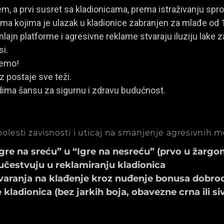
, a prvi susret sa kladionicama, prema istraživanju spro
a kojima je ulazak u kladionice zabranjen za mlađe od 
ajn platforme i agresivne reklame stvaraju iluziju lake za
si.
jemo!
z postaje sve teži.
dima šansu za sigurnu i zdravu budućnost.
olesti zavisnosti i uticaj na smanjenje agresivnih 
e na sreću” u “Igre na nesreću” (prvo u žargonu
učestvuju u reklamiranju kladionica
aranja na klađenje kroz nuđenje bonusa dobrod
ladionica (bez jarkih boja, obavezne crna ili si