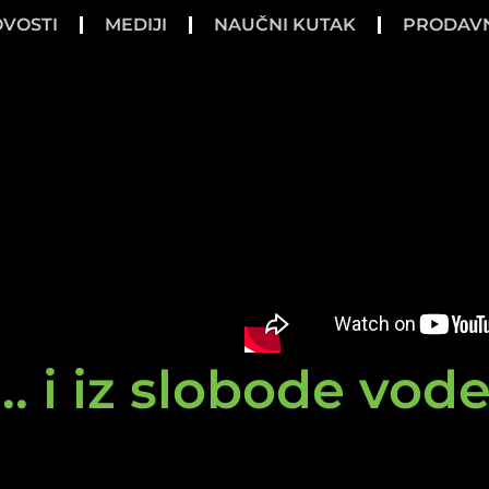
VOSTI
MEDIJI
NAUČNI KUTAK
PRODAV
.. i iz slobode vod