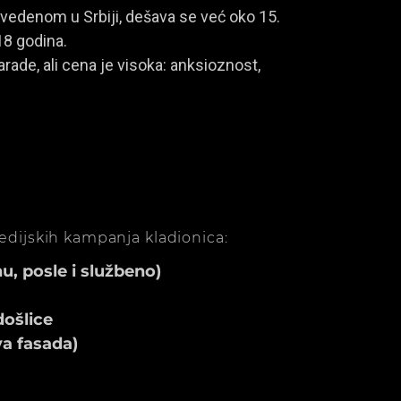
vedenom u Srbiji, dešava se već oko 15.
18 godina.
rade, ali cena je visoka: anksioznost,
medijskih kampanja kladionica:
, posle i službeno)
ošlice
va fasada)