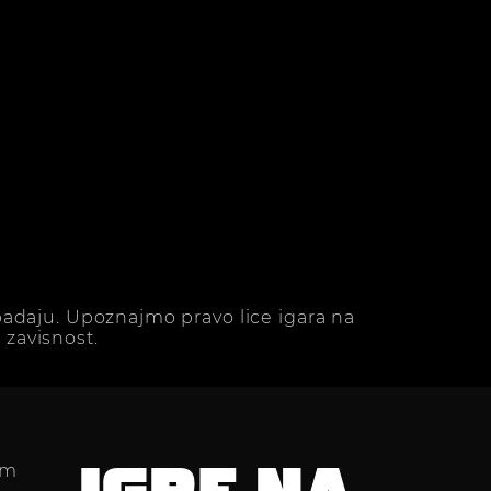
adaju. Upoznajmo pravo lice igara na
zavisnost.
im