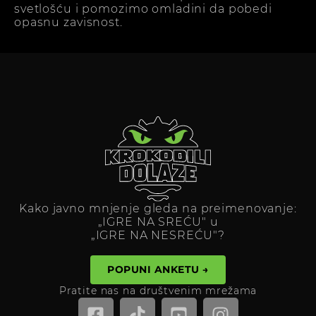
svetlošću i pomozimo omladini da pobedi
opasnu zavisnost.
Kako javno mnjenje gleda na preimenovanje:
„IGRE NA SREĆU" u
„IGRE NA NESREĆU"?
POPUNI ANKETU →
Pratite nas na društvenim mrežama