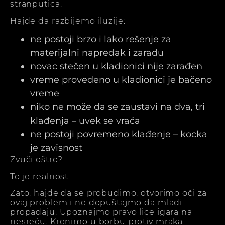
stranputica.
Hajde da razbijemo iluzije:
ne postoji brzo i lako rešenje za
materijalni napredak i zaradu
novac stečen u kladionici nije zarađen
vreme provedeno u kladionici je bačeno
vreme
niko ne može da se zaustavi na dva, tri
klađenja – uvek se vraća
ne postoji povremeno klađenje – kocka
je zavisnost
Zvuči oštro?
To je realnost.
Zato, hajde da se probudimo: otvorimo oči za
ovaj problem i ne dopuštajmo da mladi
propadaju. Upoznajmo pravo lice igara na
nesreću. Krenimo u borbu protiv mraka