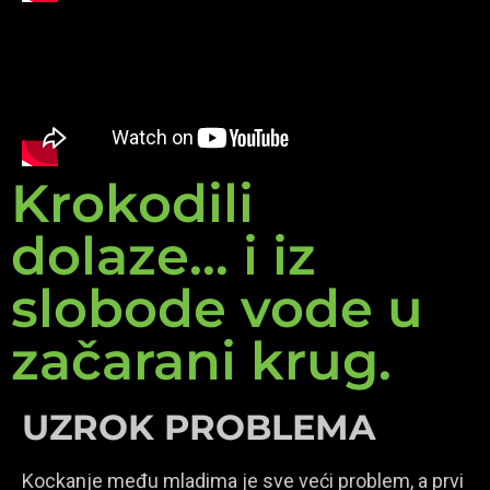
Krokodili
dolaze... i iz
slobode vode u
začarani krug.
UZROK PROBLEMA
Kockanje među mladima je sve veći problem, a prvi