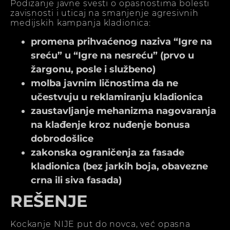
Podizanje javne svesti o opasnostima bolesti
zavisnosti i uticaj na smanjenje agresivnih
medijskih kampanja kladionica:
promena prihvaćenog naziva “Igre na
sreću” u “Igre na nesreću” (prvo u
žargonu, posle i službeno)
molba javnim ličnostima da ne
učestvuju u reklamiranju kladionica
zaustavljanje mehanizma nagovaranja
na klađenje kroz nuđenje bonusa
dobrodošlice
zakonska ograničenja za fasade
kladionica (bez jarkih boja, obavezne
crna ili siva fasada)
REŠENJE
Kockanje NIJE put do novca, već opasna