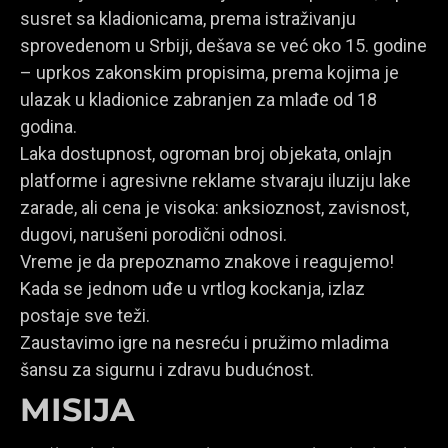
susret sa kladionicama, prema istraživanju
sprovedenom u Srbiji, dešava se već oko 15. godine
– uprkos zakonskim propisima, prema kojima je
ulazak u kladionice zabranjen za mlađe od 18
godina.
Laka dostupnost, ogroman broj objekata, onlajn
platforme i agresivne reklame stvaraju iluziju lake
zarade, ali cena je visoka: anksioznost, zavisnost,
dugovi, narušeni porodični odnosi.
Vreme je da prepoznamo znakove i reagujemo!
Kada se jednom uđe u vrtlog kockanja, izlaz
postaje sve teži.
Zaustavimo igre na nesreću i pružimo mladima
šansu za sigurnu i zdravu budućnost.
MISIJA