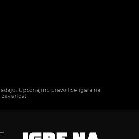
adaju. Upoznajmo pravo lice igara na
zavisnost.
im