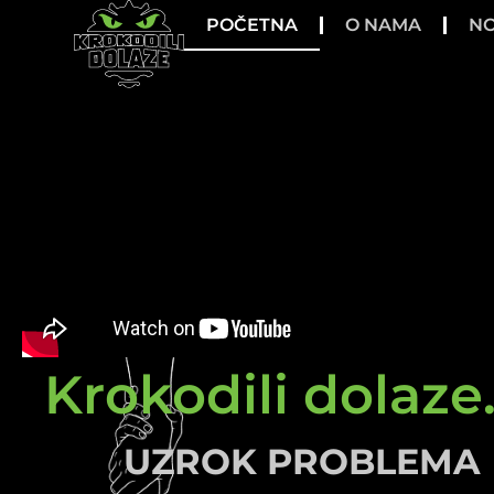
POČETNA
O NAMA
NO
Krokodili dolaze.
UZROK PROBLEMA