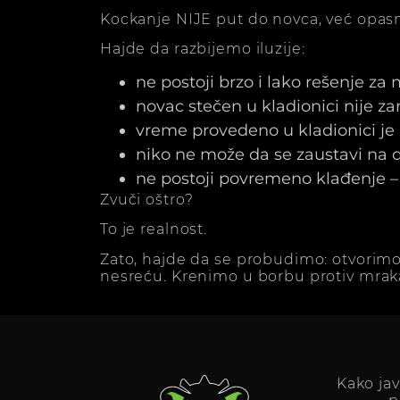
Kockanje NIJE put do novca, već opasn
Hajde da razbijemo iluzije:
ne postoji brzo i lako rešenje za
novac stečen u kladionici nije z
vreme provedeno u kladionici j
niko ne može da se zaustavi na dv
ne postoji povremeno klađenje – 
Zvuči oštro?
To je realnost.
Zato, hajde da se probudimo: otvorimo
nesreću. Krenimo u borbu protiv mrak
Kako ja