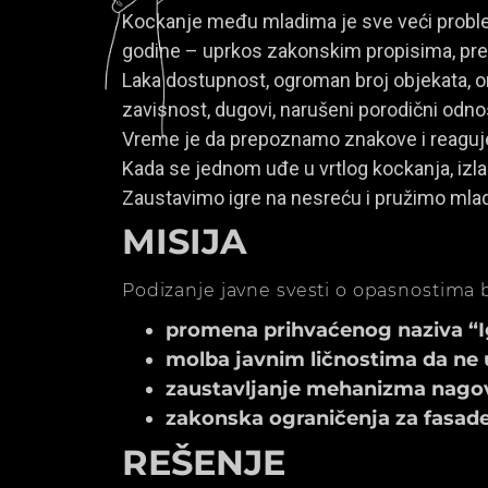
Kockanje među mladima je sve veći problem
godine – uprkos zakonskim propisima, prem
Laka dostupnost, ogroman broj objekata, onl
zavisnost, dugovi, narušeni porodični odno
Vreme je da prepoznamo znakove i reagu
Kada se jednom uđe u vrtlog kockanja, izla
Zaustavimo igre na nesreću i pružimo mla
MISIJA
Podizanje javne svesti o opasnostima b
promena prihvaćenog naziva “Igr
molba javnim ličnostima da ne 
zaustavljanje mehanizma nagov
zakonska ograničenja za fasade k
REŠENJE