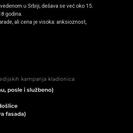
vedenom u Srbiji, dešava se već oko 15.
18 godina.
rade, ali cena je visoka: anksioznost,
medijskih kampanja kladionica:
, posle i službeno)
ošlice
va fasada)