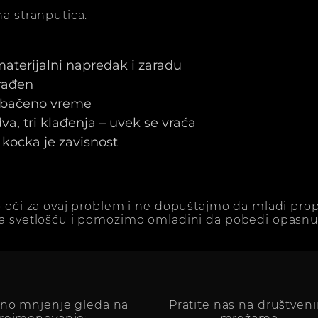
a stranputica.
 materijalni napredak i zaradu
arađen
e bačeno vreme
a, tri klađenja – uvek se vraća
kocka je zavisnost
 oči za ovaj problem i ne dopuštajmo da mladi prop
a svetlošću i pomozimo omladini da pobedi opasnu 
vno mnjenje gleda na
Pratite nas na društven