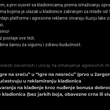
, a prvi susret sa kladionicama, prema istraživanju spro
a kojima je ulazak u kladionice zabranjen za mlađe od 
ajn platforme i agresivne reklame stvaraju iluziju lake za
si.
jemo!
z postaje sve teži.
dima šansu za sigurnu i zdravu budućnost.
olesti zavisnosti i uticaj na smanjenje agresivnih 
e na sreću” u “Igre na nesreću” (prvo u žargonu
učestvuju u reklamiranju kladionica
aranja na klađenje kroz nuđenje bonusa dobrod
ladionica (bez jarkih boja, obavezne crna ili si