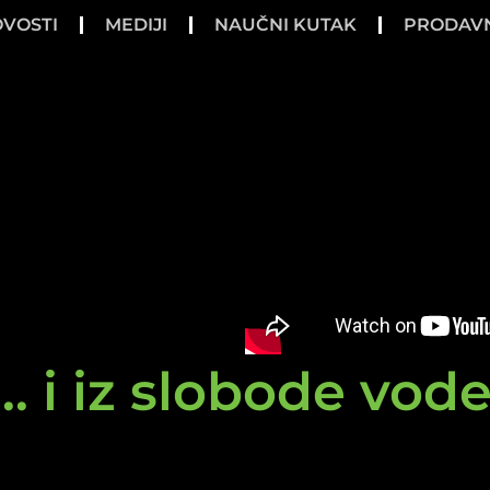
VOSTI
MEDIJI
NAUČNI KUTAK
PRODAV
.. i iz slobode vod