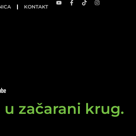
NICA
KONTAKT
e u začarani krug.