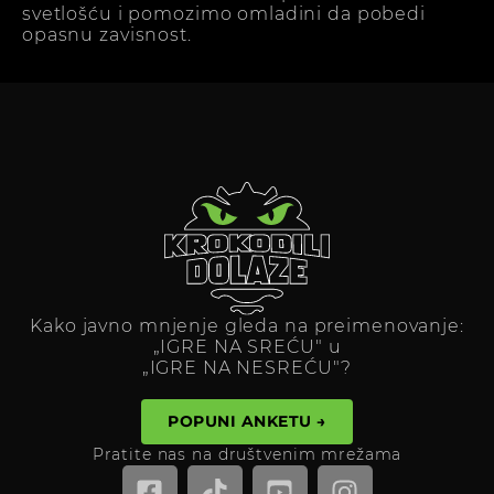
svetlošću i pomozimo omladini da pobedi
opasnu zavisnost.
Kako javno mnjenje gleda na preimenovanje:
„IGRE NA SREĆU" u
„IGRE NA NESREĆU"?
POPUNI ANKETU →
Pratite nas na društvenim mrežama