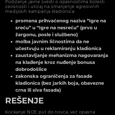
Podizanje javne svesti o opasnostima bolesti
zavisnosti i uticaj na smanjenje agresivnih
medijskih kampanja kladionica:
promena prihvaćenog naziva “Igre na
sreću” u “Igre na nesreću” (prvo u
žargonu, posle i službeno)
molba javnim ličnostima da ne
učestvuju u reklamiranju kladionica
zaustavljanje mehanizma nagovaranja
na klađenje kroz nuđenje bonusa
dobrodošlice
zakonska ograničenja za fasade
kladionica (bez jarkih boja, obavezne
crna ili siva fasada)
REŠENJE
Kockanje NIJE put do novca, već opasna