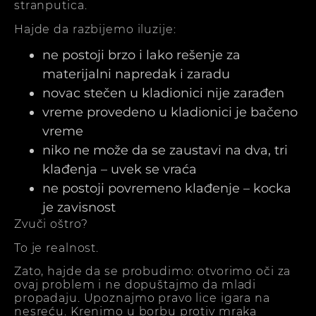
stranputica.
Hajde da razbijemo iluzije:
ne postoji brzo i lako rešenje za
materijalni napredak i zaradu
novac stečen u kladionici nije zarađen
vreme provedeno u kladionici je bačeno
vreme
niko ne može da se zaustavi na dva, tri
klađenja – uvek se vraća
ne postoji povremeno klađenje – kocka
je zavisnost
Zvuči oštro?
To je realnost.
Zato, hajde da se probudimo: otvorimo oči za
ovaj problem i ne dopuštajmo da mladi
propadaju. Upoznajmo pravo lice igara na
nesreću. Krenimo u borbu protiv mraka