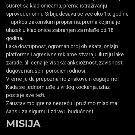
susret sa kladionicama, prema istraživanju
sprovedenom u Srbiji, dešava se već oko 15. godine
– uprkos zakonskim propisima, prema kojima je
ulazak u kladionice zabranjen za mlađe od 18
godina.
Laka dostupnost, ogroman broj objekata, onlajn
platforme i agresivne reklame stvaraju iluziju lake
zarade, ali cena je visoka: anksioznost, zavisnost,
dugovi, narušeni porodični odnosi.
Vreme je da prepoznamo znakove i reagujemo!
Kada se jednom uđe u vrtlog kockanja, izlaz
postaje sve teži.
Zaustavimo igre na nesreću i pružimo mladima
šansu za sigurnu i zdravu budućnost.
MISIJA