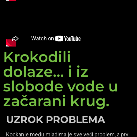
Krokodili
dolaze... i iz
slobode vode u
začarani krug.
UZROK PROBLEMA
Kockanje među mladima je sve veći problem, a prvi