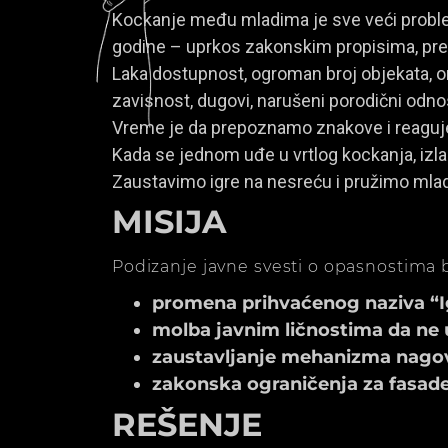
Kockanje među mladima je sve veći problem
godine – uprkos zakonskim propisima, prem
Laka dostupnost, ogroman broj objekata, onl
zavisnost, dugovi, narušeni porodični odno
Vreme je da prepoznamo znakove i reagu
Kada se jednom uđe u vrtlog kockanja, izla
Zaustavimo igre na nesreću i pružimo mla
MISIJA
Podizanje javne svesti o opasnostima b
promena prihvaćenog naziva “Igr
molba javnim ličnostima da ne 
zaustavljanje mehanizma nagov
zakonska ograničenja za fasade k
REŠENJE