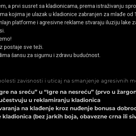
, a prvi susret sa kladionicama, prema istraživanju spro
a kojima je ulazak u kladionice zabranjen za mlađe od 
ajn platforme i agresivne reklame stvaraju iluziju lake za
si.
jemo!
z postaje sve teži.
dima šansu za sigurnu i zdravu budućnost.
olesti zavisnosti i uticaj na smanjenje agresivnih 
e na sreću” u “Igre na nesreću” (prvo u žargonu
učestvuju u reklamiranju kladionica
aranja na klađenje kroz nuđenje bonusa dobrod
ladionica (bez jarkih boja, obavezne crna ili si