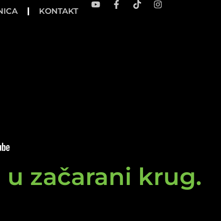
NICA
KONTAKT
e u začarani krug.