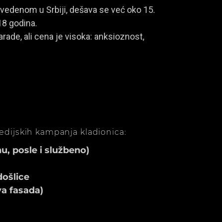
vedenom u Srbiji, dešava se već oko 15.
18 godina.
rade, ali cena je visoka: anksioznost,
medijskih kampanja kladionica:
, posle i službeno)
ošlice
va fasada)