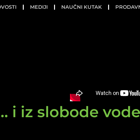
VOSTI
MEDIJI
NAUČNI KUTAK
PRODAV
.. i iz slobode vod