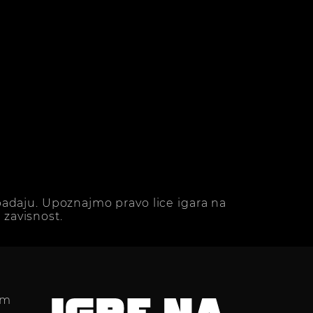
adaju. Upoznajmo pravo lice igara na
zavisnost.
im