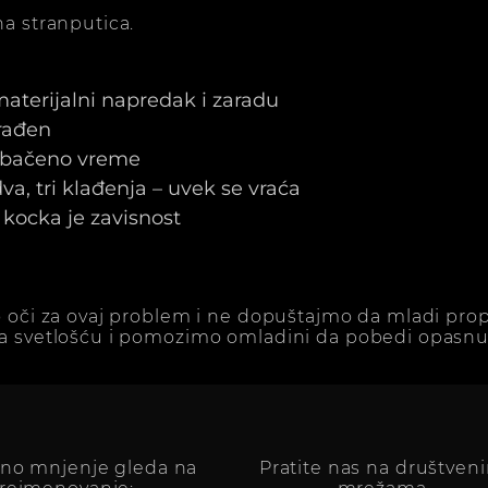
a stranputica.
 materijalni napredak i zaradu
arađen
e bačeno vreme
a, tri klađenja – uvek se vraća
kocka je zavisnost
 oči za ovaj problem i ne dopuštajmo da mladi prop
a svetlošću i pomozimo omladini da pobedi opasnu 
vno mnjenje gleda na
Pratite nas na društven