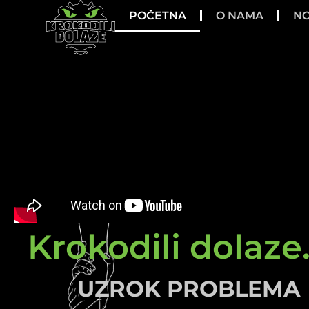
POČETNA
O NAMA
NO
Krokodili dolaze.
UZROK PROBLEMA