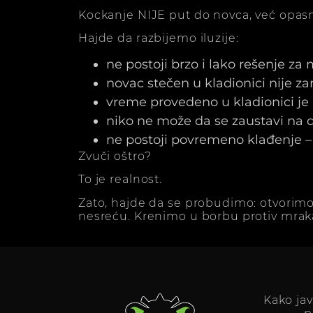
Kockanje NIJE put do novca, već opasn
Hajde da razbijemo iluzije:
ne postoji brzo i lako rešenje za
novac stečen u kladionici nije z
vreme provedeno u kladionici j
niko ne može da se zaustavi na dv
ne postoji povremeno klađenje – 
Zvuči oštro?
To je realnost.
Zato, hajde da se probudimo: otvorimo
nesreću. Krenimo u borbu protiv mrak
Kako ja