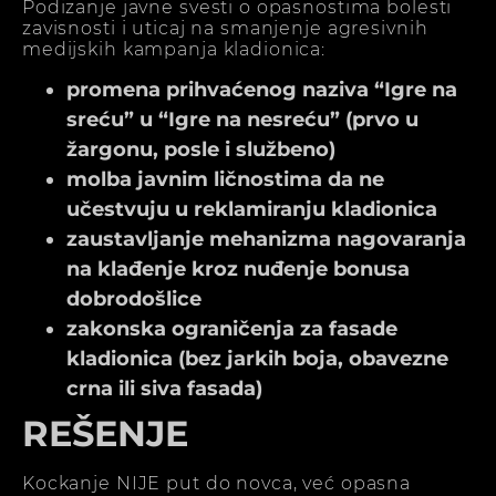
Podizanje javne svesti o opasnostima bolesti
zavisnosti i uticaj na smanjenje agresivnih
medijskih kampanja kladionica:
promena prihvaćenog naziva “Igre na
sreću” u “Igre na nesreću” (prvo u
žargonu, posle i službeno)
molba javnim ličnostima da ne
učestvuju u reklamiranju kladionica
zaustavljanje mehanizma nagovaranja
na klađenje kroz nuđenje bonusa
dobrodošlice
zakonska ograničenja za fasade
kladionica (bez jarkih boja, obavezne
crna ili siva fasada)
REŠENJE
Kockanje NIJE put do novca, već opasna