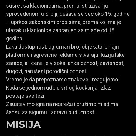
susret sa kladionicama, prema istraživanju
sprovedenom u Srbiji, dešava se već oko 15. godine
– uprkos zakonskim propisima, prema kojima je
ulazak u kladionice zabranjen za mlađe od 18
godina.
Laka dostupnost, ogroman broj objekata, onlajn
platforme i agresivne reklame stvaraju iluziju lake
zarade, ali cena je visoka: anksioznost, zavisnost,
dugovi, narušeni porodični odnosi.
Vreme je da prepoznamo znakove i reagujemo!
Kada se jednom uđe u vrtlog kockanja, izlaz
postaje sve teži.
Zaustavimo igre na nesreću i pružimo mladima
šansu za sigurnu i zdravu budućnost.
MISIJA