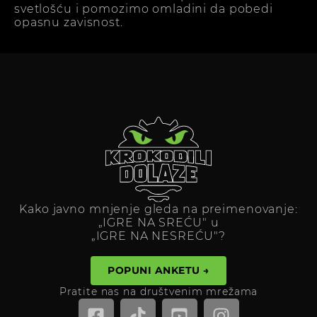
svetlošću i pomozimo omladini da pobedi
opasnu zavisnost.
Kako javno mnjenje gleda na preimenovanje:
„IGRE NA SREĆU" u
„IGRE NA NESREĆU"?
POPUNI ANKETU →
Pratite nas na društvenim mrežama