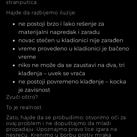
stranputica.
Hajde da razbijemo iluzije:
ne postoji brzo i lako rešenje za
materijalni napredak i zaradu
novac stečen u kladionici nije zarađen
vreme provedeno u kladionici je bačeno
vreme
niko ne može da se zaustavi na dva, tri
klađenja – uvek se vraća
ne postoji povremeno klađenje – kocka
je zavisnost
Zvuči oštro?
To je realnost.
Zato, hajde da se probudimo: otvorimo oči za
ovaj problem i ne dopuštajmo da mladi
propadaju. Upoznajmo pravo lice igara na
nesreću. Krenimo u borbu protiv mraka