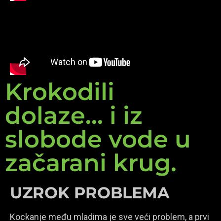
Krokodili
dolaze... i iz
slobode vode u
začarani krug.
UZROK PROBLEMA
Kockanje među mladima je sve veći problem, a prvi