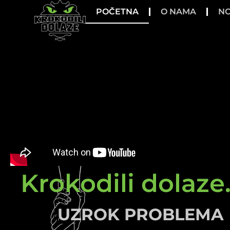
POČETNA
O NAMA
NO
Krokodili dolaze.
UZROK PROBLEMA