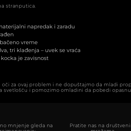
a stranputica.
 materijalni napredak i zaradu
arađen
e bačeno vreme
a, tri klađenja – uvek se vraća
kocka je zavisnost
 oči za ovaj problem i ne dopuštajmo da mladi prop
a svetlošću i pomozimo omladini da pobedi opasnu 
vno mnjenje gleda na
Pratite nas na društven