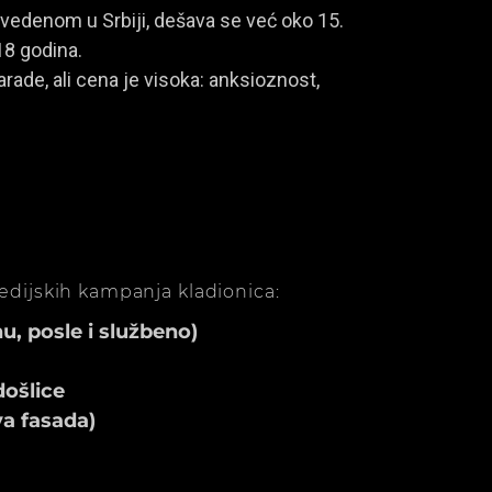
vedenom u Srbiji, dešava se već oko 15.
18 godina.
rade, ali cena je visoka: anksioznost,
medijskih kampanja kladionica:
, posle i službeno)
ošlice
va fasada)