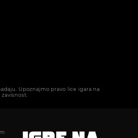
adaju. Upoznajmo pravo lice igara na
zavisnost.
im