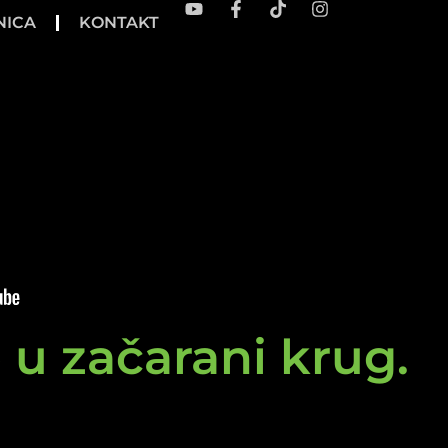
NICA
KONTAKT
e u začarani krug.