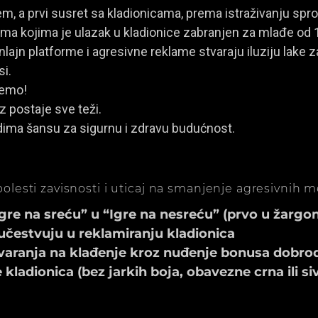
, a prvi susret sa kladionicama, prema istraživanju spro
a kojima je ulazak u kladionice zabranjen za mlađe od 
ajn platforme i agresivne reklame stvaraju iluziju lake za
si.
jemo!
z postaje sve teži.
dima šansu za sigurnu i zdravu budućnost.
olesti zavisnosti i uticaj na smanjenje agresivnih 
e na sreću” u “Igre na nesreću” (prvo u žargonu
učestvuju u reklamiranju kladionica
aranja na klađenje kroz nuđenje bonusa dobrod
ladionica (bez jarkih boja, obavezne crna ili si