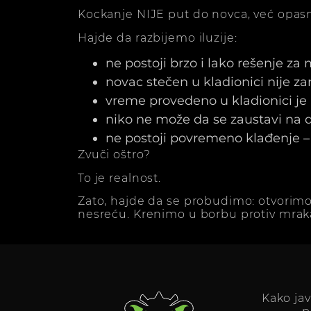
Kockanje NIJE put do novca, već opasn
Hajde da razbijemo iluzije:
ne postoji brzo i lako rešenje za
novac stečen u kladionici nije z
vreme provedeno u kladionici j
niko ne može da se zaustavi na dv
ne postoji povremeno klađenje – 
Zvuči oštro?
To je realnost.
Zato, hajde da se probudimo: otvorimo
nesreću. Krenimo u borbu protiv mrak
Kako ja