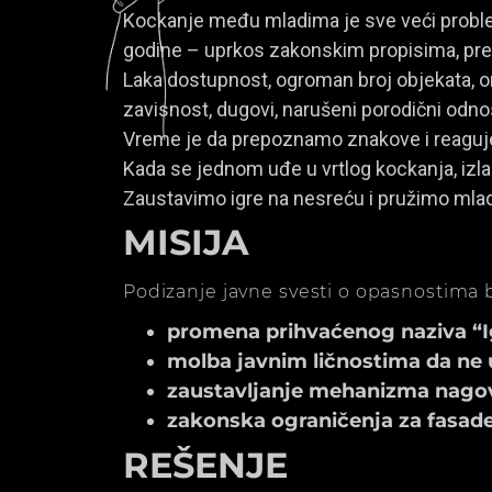
Kockanje među mladima je sve veći problem
godine – uprkos zakonskim propisima, prem
Laka dostupnost, ogroman broj objekata, onl
zavisnost, dugovi, narušeni porodični odno
Vreme je da prepoznamo znakove i reagu
Kada se jednom uđe u vrtlog kockanja, izla
Zaustavimo igre na nesreću i pružimo mla
MISIJA
Podizanje javne svesti o opasnostima b
promena prihvaćenog naziva “Igr
molba javnim ličnostima da ne 
zaustavljanje mehanizma nagov
zakonska ograničenja za fasade k
REŠENJE