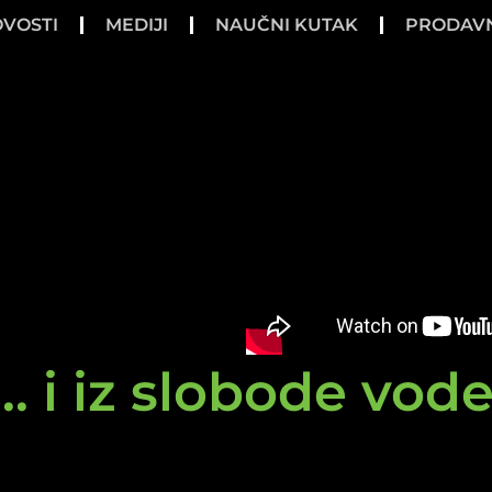
VOSTI
MEDIJI
NAUČNI KUTAK
PRODAV
.. i iz slobode vod