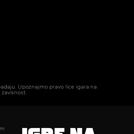
adaju. Upoznajmo pravo lice igara na
zavisnost.
im