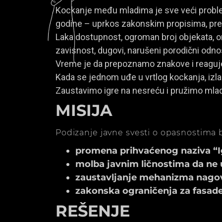
Kockanje među mladima je sve veći problem
godine – uprkos zakonskim propisima, prem
Laka dostupnost, ogroman broj objekata, onl
zavisnost, dugovi, narušeni porodični odno
Vreme je da prepoznamo znakove i reagu
Kada se jednom uđe u vrtlog kockanja, izla
Zaustavimo igre na nesreću i pružimo mla
MISIJA
Podizanje javne svesti o opasnostima b
promena prihvaćenog naziva “Igr
molba javnim ličnostima da ne 
zaustavljanje mehanizma nagov
zakonska ograničenja za fasade k
REŠENJE