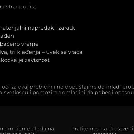
a stranputica.
 materijalni napredak i zaradu
arađen
e bačeno vreme
a, tri klađenja – uvek se vraća
kocka je zavisnost
 oči za ovaj problem i ne dopuštajmo da mladi prop
a svetlošću i pomozimo omladini da pobedi opasnu 
vno mnjenje gleda na
Pratite nas na društven