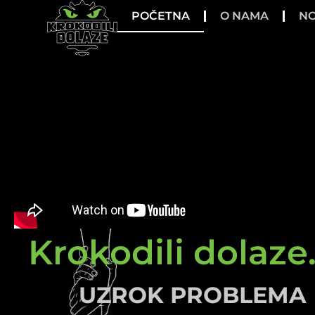
POČETNA
O NAMA
NO
Krokodili dolaze.
UZROK PROBLEMA