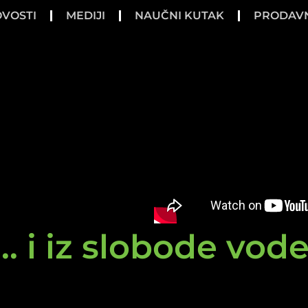
VOSTI
MEDIJI
NAUČNI KUTAK
PRODAV
.. i iz slobode vod