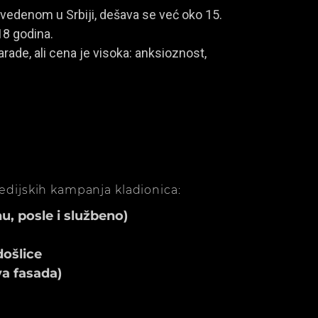
vedenom u Srbiji, dešava se već oko 15.
18 godina.
rade, ali cena je visoka: anksioznost,
medijskih kampanja kladionica:
, posle i službeno)
ošlice
va fasada)