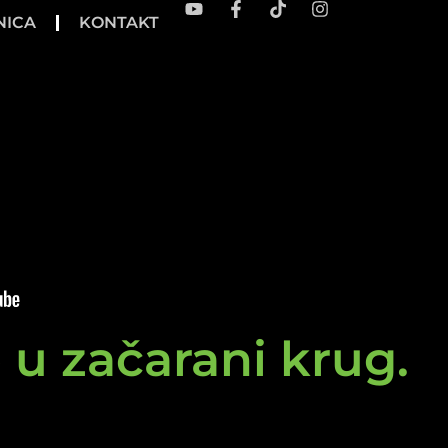
NICA
KONTAKT
e u začarani krug.