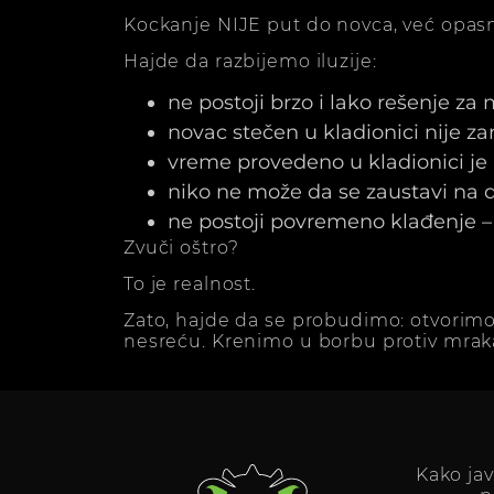
Kockanje NIJE put do novca, već opasn
Hajde da razbijemo iluzije:
ne postoji brzo i lako rešenje za
novac stečen u kladionici nije z
vreme provedeno u kladionici j
niko ne može da se zaustavi na dv
ne postoji povremeno klađenje – 
Zvuči oštro?
To je realnost.
Zato, hajde da se probudimo: otvorimo
nesreću. Krenimo u borbu protiv mrak
Kako ja