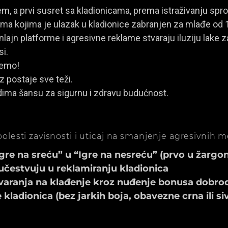
, a prvi susret sa kladionicama, prema istraživanju spro
a kojima je ulazak u kladionice zabranjen za mlađe od 
ajn platforme i agresivne reklame stvaraju iluziju lake za
si.
jemo!
z postaje sve teži.
dima šansu za sigurnu i zdravu budućnost.
olesti zavisnosti i uticaj na smanjenje agresivnih 
e na sreću” u “Igre na nesreću” (prvo u žargonu
učestvuju u reklamiranju kladionica
aranja na klađenje kroz nuđenje bonusa dobrod
ladionica (bez jarkih boja, obavezne crna ili si